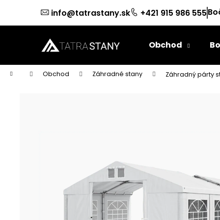
K
Prejsť
Bo
info@tatrastany.sk
+421 915 986 555
na
o
obsah
Späť
Späť
š
do
do
í
Obchod
Bo
k
obchodu
obchodu
Domov
Obchod
Záhradné stany
Záhradný párty 