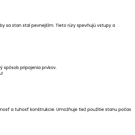
y sa stan stal pevnejším. Tieto rúry spevňujú vstupy a
ý spôsob pripojenia prvkov.
u!
snosť a tuhosť konštrukcie. Umožňuje tiež použitie stanu počas