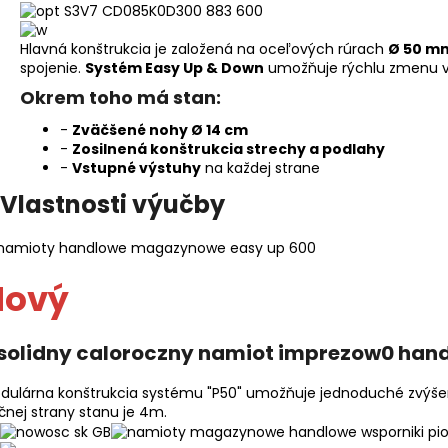
Hlavná konštrukcia je založená na oceľových rúrach
Ø 50 m
spojenie.
Systém Easy Up & Down
umožňuje rýchlu zmenu v
Okrem toho má stan:
-
Zväčšené nohy Ø 14 cm
-
Zosilnená konštrukcia strechy a podlahy
-
Vstupné výstuhy
na každej strane
Vlastnosti výučby
Nový
dulárna konštrukcia systému "P50" umožňuje jednoduché zvýšenie
čnej strany stanu je 4m.