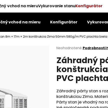
čný vchod na mieru
Vykurovanie stanu
Konfigurátor
čný vchod na mieru
Konfigurátor
Vykurovan
Čo potrebujete nájsť?
stan 8m × 17m × 2m konštrukcia Zima 50mm 580g/m PVC plachta biela
HĽADAŤ
Priemerné
Neohodnotené
Podrobnosti 
hodnotenie
Záhradný pá
produktu
je
Odporúčame
konštrukci
0,0
z
PVC plachta
5
hviezdičiek.
Záhradný párty stan s ro
konštrukciou Zima. Materi
Párty stan je vhodný na 
iné spoločenské podujat