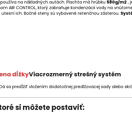
a používa na nákladných autách. Plachta má hrúbku
580g/m2
, 
émom AIR CONTROL, ktorý zabraňuje kondenzácii vody na vnútorn
a utesní ich. Bočné steny sú vybavené retenčnou zásterou.
Syst
ena dĺžky
Viacrozmerný strešný systém
á sa predĺžiť vložením dodatočnej predlžovacej sady alebo skr
ktoré si môžete postaviť: