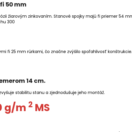
 fi 50 mm
ózii žiarovým zinkovaním. Stanové spojky majú fi priemer 54 m
ymi fi 25 mm rúrkami, čo značne zvýšilo spoľahlivosť konštrukci
iemerom 14 cm.
zvyšuje stabilitu stanu a zjednodušuje jeho montáž.
2
0 g/m
MS