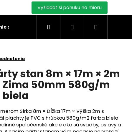
Vyžiadať si ponuku na mieru
Hľadať
Prihlásenie
Nákupný
ie stanu
Montáž skladových stanov
Blogy
košík
hodnotenia
rty stan 8m × 17m × 2m
a Zima 50mm 580g/m
 biela
zmerom Šírka 8m × Dĺžka 17m × Výška 2m s
ál plachty je PVC s hrúbkou 580g/m2 farba biela.
rodinné spoločenské akcie ako sú svadby, oslavy a
ia. S naším párty stanom vám počasie neprekazí