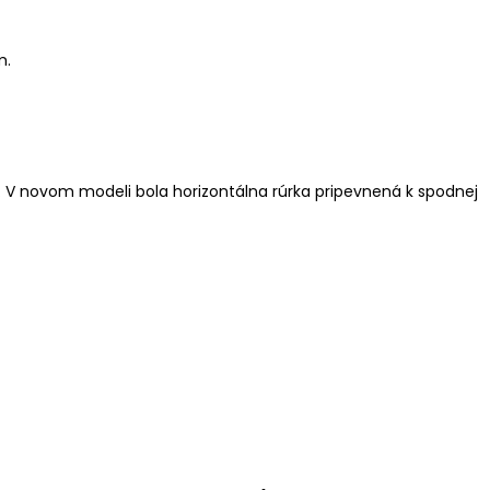
m.
e. V novom modeli bola horizontálna rúrka pripevnená k spodnej