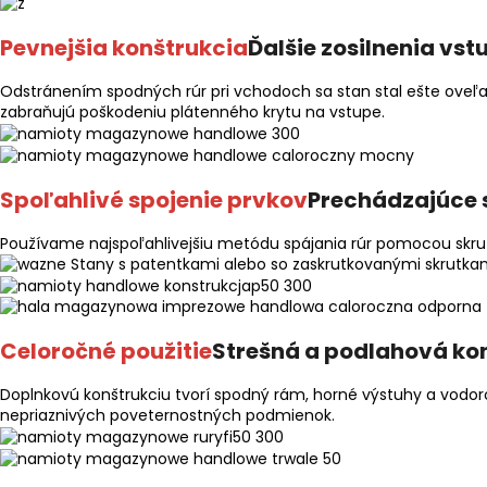
Pevnejšia konštrukcia
Ďalšie zosilnenia vs
Odstránením spodných rúr pri vchodoch sa stan stal ešte oveľa 
zabraňujú poškodeniu plátenného krytu na vstupe.
Spoľahlivé spojenie prvkov
Prechádzajúce 
Používame najspoľahlivejšiu metódu spájania rúr pomocou skrutie
Stany s patentkami alebo so zaskrutkovanými skrutkami
Celoročné použitie
Strešná a podlahová ko
Doplnkovú konštrukciu tvorí spodný rám, horné výstuhy a vodoro
nepriaznivých poveternostných podmienok.