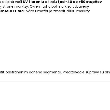
je odolná voči
UV žiareniu
a teplu
(od -40 do +60 stupňov
ej strane markízy. Okrem toho bol markíza vybavený
ém MULTI-SIZE
vám umožňuje zmeniť dĺžku markízy
átiť odstránením daného segmentu. Predlžovacie súpravy sú dl