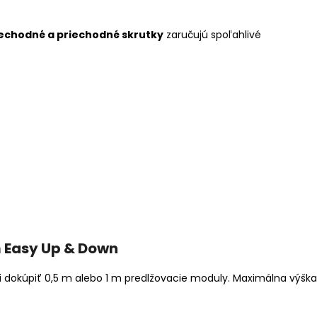
iechodné a priechodné skrutky
zaručujú spoľahlivé
 Easy Up & Down
i dokúpiť 0,5 m alebo 1 m predlžovacie moduly. Maximálna výška