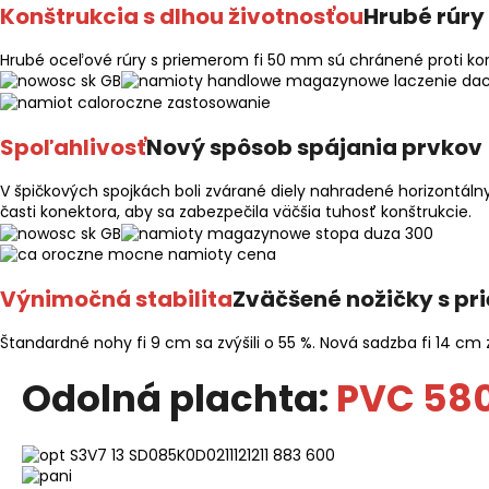
Konštrukcia s dlhou životnosťou
Hrubé rúry
Hrubé oceľové rúry s priemerom fi 50 mm sú chránené proti kor
Spoľahlivosť
Nový spôsob spájania prvkov
V špičkových spojkách boli zvárané diely nahradené horizontáln
časti konektora, aby sa zabezpečila väčšia tuhosť konštrukcie.
Výnimočná stabilita
Zväčšené nožičky s pr
Štandardné nohy fi 9 cm sa zvýšili o 55 %. Nová sadzba fi 14 cm 
Odolná plachta:
PVC 58