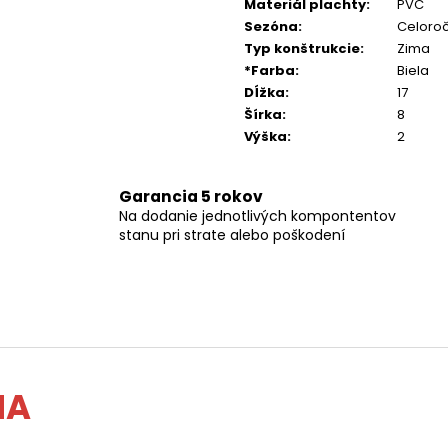
Materiál plachty
:
PVC
Sezóna
:
Celoro
Typ konštrukcie
:
Zima
*Farba
:
Biela
Dĺžka
:
17
Šírka
:
8
Výška
:
2
Garancia 5 rokov
Na dodanie jednotlivých kompontentov
stanu pri strate alebo poškodení
MA