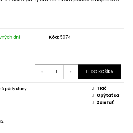
vných dní
Kód:
5074
DO KOŠÍKA
Tlač
é párty stany
Opýtať sa
Zdieľať
m2