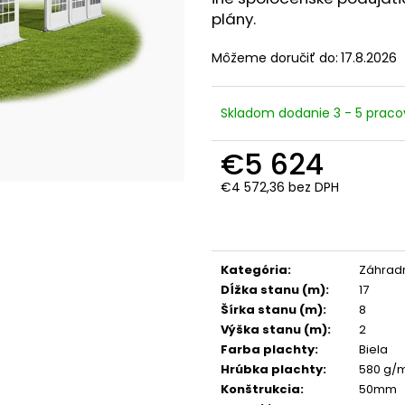
plány.
Môžeme doručiť do:
17.8.2026
Skladom dodanie 3 - 5 praco
€5 624
€4 572,36 bez DPH
Jednotková
cena:
Kategória
:
Záhradn
Dĺžka stanu (m)
:
17
Šírka stanu (m)
:
8
Výška stanu (m)
:
2
Farba plachty
:
Biela
Hrúbka plachty
:
580 g/
Konštrukcia
:
50mm