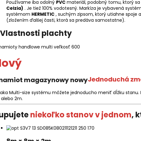
Používame iba odolný
PVC
materiál, podobný tomu, ktorý s
Celzia)
. Je tiež 100% vodotesný. Markíza je vybavená syst
systémom
HERMETIC
, suchým zipsom, ktorý utiahne spoje 
(zložením ďalšej časti, ktorá sa predáva samostatne).
Vlastnosti plachty
Nový
Jednoduchá zm
aka Multi-size systému môžete jednoducho meniť dĺžku stanu. D
 alebo 2m.
upujete
niekoľko stanov v jednom
, 