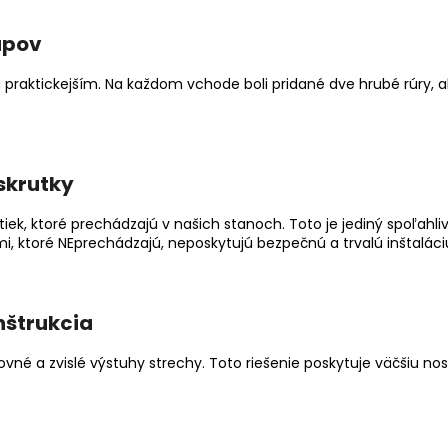
tupov
praktickejším. Na každom vchode boli pridané dve hrubé rúry, ab
skrutky
k, ktoré prechádzajú v našich stanoch. Toto je jediný spoľahliv
, ktoré NEprechádzajú, neposkytujú bezpečnú a trvalú inštaláci
nštrukcia
vné a zvislé výstuhy strechy. Toto riešenie poskytuje väčšiu no