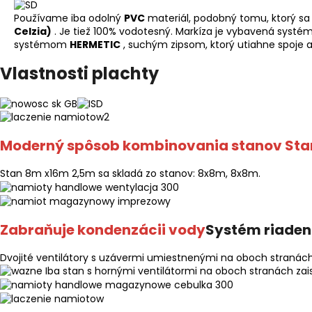
Používame iba odolný
PVC
materiál, podobný tomu, ktorý s
Celzia)
. Je tiež 100% vodotesný. Markíza je vybavená syst
systémom
HERMETIC
, suchým zipsom, ktorý utiahne spoje a
Vlastnosti plachty
Moderný spôsob kombinovania stanov Sta
Stan 8m x16m 2,5m sa skladá zo stanov: 8x8m, 8x8m.
Zabraňuje kondenzácii vody
Systém riaden
Dvojité ventilátory s uzávermi umiestnenými na oboch stranác
Iba stan s hornými ventilátormi na oboch stranách zai