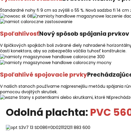
Štandardné nohy fi 9 cm sa zvýšili o 55 %. Nová sadzba fi 14 cm 
Spoľahlivosť
Nový spôsob spájania prvkov
V špičkových spojkách boli zvárané diely nahradené horizontáln
časti konektora, aby sa zabezpečila väčšia tuhosť konštrukcie.
Spoľahlivé spojovacie prvky
Prechádzajúce
V našich stanoch používame najpresnejšiu metódu spájania rúrok
pomocou dvojitých skrutiek.
Stany s patentkami alebo skrutkami, ktoré NEprechádza
Odolná plachta:
PVC 56