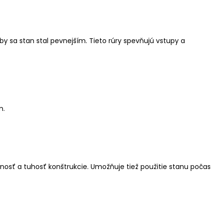
y sa stan stal pevnejším. Tieto rúry spevňujú vstupy a
m.
snosť a tuhosť konštrukcie. Umožňuje tiež použitie stanu počas