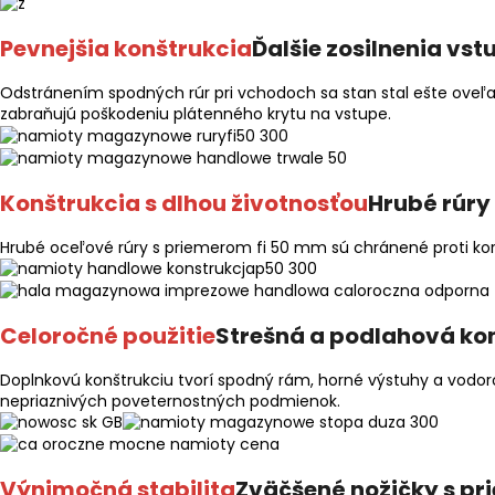
Pevnejšia konštrukcia
Ďalšie zosilnenia vs
Odstránením spodných rúr pri vchodoch sa stan stal ešte oveľa 
zabraňujú poškodeniu plátenného krytu na vstupe.
Konštrukcia s dlhou životnosťou
Hrubé rúry
Hrubé oceľové rúry s priemerom fi 50 mm sú chránené proti kor
Celoročné použitie
Strešná a podlahová ko
Doplnkovú konštrukciu tvorí spodný rám, horné výstuhy a vodoro
nepriaznivých poveternostných podmienok.
Výnimočná stabilita
Zväčšené nožičky s pr