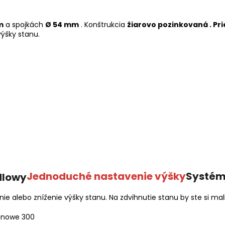
m
a spojkách
Ø 54 mm
. Konštrukcia
žiarovo pozinkovaná .
Pr
ýšky stanu.
Jednoduché nastavenie výšky
Systém
 alebo zníženie výšky stanu. Na zdvihnutie stanu by ste si mal