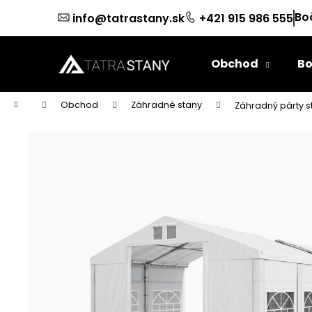
K
Prejsť
Bo
info@tatrastany.sk
+421 915 986 555
na
o
obsah
Späť
Späť
š
do
do
í
Obchod
Bo
k
obchodu
obchodu
Domov
Obchod
Záhradné stany
Záhradný párty s