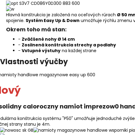
Hlavná konštrukcia je založená na oceľových rúrach
Ø 50 m
spojenie.
Systém Easy Up & Down
umožňuje rýchlu zmenu v
Okrem toho má stan:
-
Zväčšené nohy Ø 14 cm
-
Zosilnená konštrukcia strechy a podlahy
-
Vstupné výstuhy
na každej strane
Vlastnosti výučby
Nový
dulárna konštrukcia systému "P50" umožňuje jednoduché zvýšenie
čnej strany stanu je 4m.