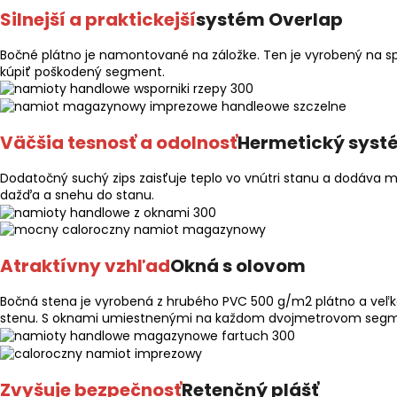
Silnejší a praktickejší
systém Overlap
Bočné plátno je namontované na záložke. Ten je vyrobený na sp
kúpiť poškodený segment.
Väčšia tesnosť a odolnosť
Hermetický syst
Dodatočný suchý zips zaisťuje teplo vo vnútri stanu a dodáva m
dažďa a snehu do stanu.
Atraktívny vzhľad
Okná s olovom
Bočná stena je vyrobená z hrubého PVC 500 g/m2 plátno a veľk
stenu. S oknami umiestnenými na každom dvojmetrovom segment
Zvyšuje bezpečnosť
Retenčný plášť