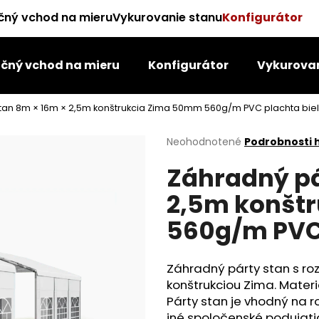
čný vchod na mieru
Vykurovanie stanu
Konfigurátor
čný vchod na mieru
Konfigurátor
Vykurovan
Čo potrebujete nájsť?
tan 8m × 16m × 2,5m konštrukcia Zima 50mm 560g/m PVC plachta bie
HĽADAŤ
Priemerné
Neohodnotené
Podrobnosti 
hodnotenie
Záhradný pá
produktu
je
Odporúčame
2,5m konšt
0,0
z
560g/m PVC 
5
hviezdičiek.
Záhradný párty stan s ro
konštrukciou Zima. Materi
Párty stan je vhodný na 
iné spoločenské podujat