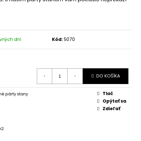
vných dní
Kód:
5070
DO KOŠÍKA
Tlač
é párty stany
Opýtať sa
Zdieľať
m2