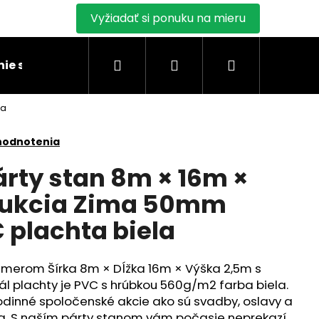
Vyžiadať si ponuku na mieru
Hľadať
Prihlásenie
Nákupný
ie stanu
Montáž skladových stanov
Blogy
la
košík
hodnotenia
rty stan 8m × 16m ×
rukcia Zima 50mm
plachta biela
zmerom Šírka 8m × Dĺžka 16m × Výška 2,5m s
ál plachty je PVC s hrúbkou 560g/m2 farba biela.
rodinné spoločenské akcie ako sú svadby, oslavy a
ia. S naším párty stanom vám počasie neprekazí