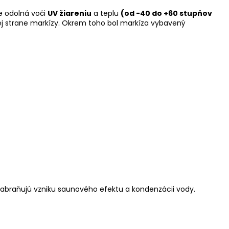
je odolná voči
UV žiareniu
a teplu
(od -40 do +60 stupňov
ej strane markízy. Okrem toho bol markíza vybavený
Zabraňujú vzniku saunového efektu a kondenzácii vody.