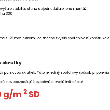
zvyšuje stabilitu stanu a zjednodušuje jeho montáž.
ymi fi 25 mm rúrkami, čo značne zvýšilo spoľahlivosť konštrukci
 skrutky
 pomocou skrutiek. Toto je jediný spoľahlivý spôsob pripojenia
jú, nezabezpečujú bezpečnú a trvalú inštaláciu!
2
0 g/m
SD