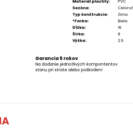
Materiál plachty
:
PVC
Sezóna
:
Celoro
Typ konštrukcie
:
Zima
*Farba
:
Biela
Dĺžka
:
16
Šírka
:
8
Výška
:
2.5
Garancia 5 rokov
Na dodanie jednotlivých kompontentov
stanu pri strate alebo poškodení
MA