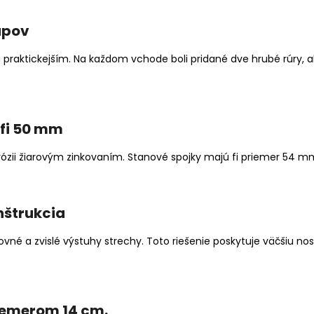
tupov
praktickejším. Na každom vchode boli pridané dve hrubé rúry, ab
 fi 50 mm
ózii žiarovým zinkovaním. Stanové spojky majú fi priemer 54 m
nštrukcia
vné a zvislé výstuhy strechy. Toto riešenie poskytuje väčšiu no
iemerom 14 cm.