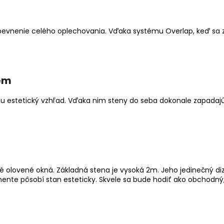
evnenie celého oplechovania. Vďaka systému Overlap, keď sa zl
ém
u estetický vzhľad. Vďaka nim steny do seba dokonale zapadajú a
é olovené okná. Základná stena je vysoká 2m. Jeho jedinečný d
e pôsobí stan esteticky. Skvele sa bude hodiť ako obchodný, 