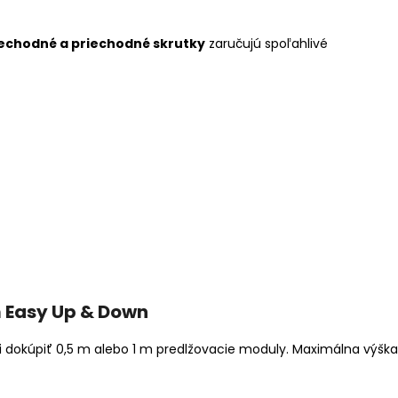
iechodné a priechodné skrutky
zaručujú spoľahlivé
 Easy Up & Down
i dokúpiť 0,5 m alebo 1 m predlžovacie moduly. Maximálna výška