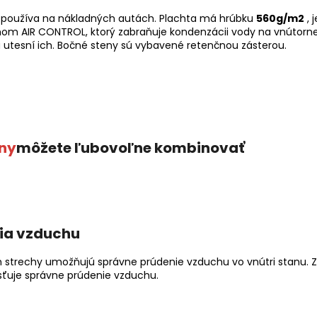
a používa na nákladných autách. Plachta má hrúbku
560g/m2
, 
émom AIR CONTROL, ktorý zabraňuje kondenzácii vody na vnútorn
 utesní ich. Bočné steny sú vybavené retenčnou zásterou.
ny
môžete ľubovoľne kombinovať
ia vzduchu
h strechy umožňujú správne prúdenie vzduchu vo vnútri stanu. 
sťuje správne prúdenie vzduchu.