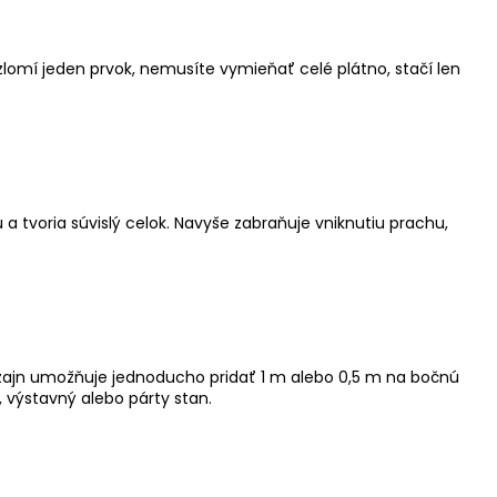
omí jeden prvok, nemusíte vymieňať celé plátno, stačí len
 tvoria súvislý celok. Navyše zabraňuje vniknutiu prachu,
izajn umožňuje jednoducho pridať 1 m alebo 0,5 m na bočnú
výstavný alebo párty stan.