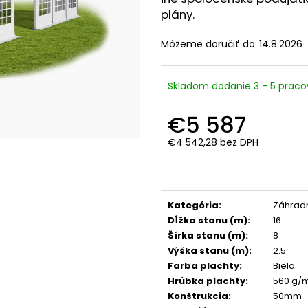
plány.
Môžeme doručiť do:
14.8.2026
Skladom dodanie 3 - 5 praco
€5 587
€4 542,28 bez DPH
Jednotková
cena:
Kategória
:
Záhradn
Dĺžka stanu (m)
:
16
Šírka stanu (m)
:
8
Výška stanu (m)
:
2.5
Farba plachty
:
Biela
Hrúbka plachty
:
560 g/
Konštrukcia
:
50mm