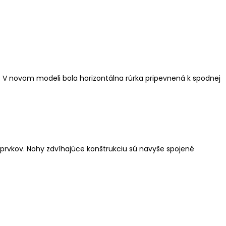
e. V novom modeli bola horizontálna rúrka pripevnená k spodnej
 prvkov. Nohy zdvíhajúce konštrukciu sú navyše spojené