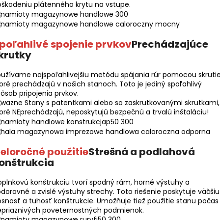
škodeniu plátenného krytu na vstupe.
poľahlivé spojenie prvkov
Prechádzajúce
krutky
užívame najspoľahlivejšiu metódu spájania rúr pomocou skrutie
oré prechádzajú v našich stanoch. Toto je jediný spoľahlivý
ôsob pripojenia prvkov.
Stany s patentkami alebo so zaskrutkovanými skrutkami,
oré NEprechádzajú, neposkytujú bezpečnú a trvalú inštaláciu!
eloročné použitie
Strešná a podlahová
onštrukcia
plnkovú konštrukciu tvorí spodný rám, horné výstuhy a
dorovné a zvislé výstuhy strechy. Toto riešenie poskytuje väčšiu
snosť a tuhosť konštrukcie. Umožňuje tiež použitie stanu počas
epriaznivých poveternostných podmienok.