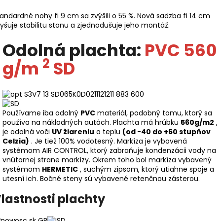
andardné nohy fi 9 cm sa zvýšili o 55 %. Nová sadzba fi 14 cm
yšuje stabilitu stanu a zjednodušuje jeho montáž.
Odolná plachta:
PVC 560
2
g/m
SD
Používame iba odolný
PVC
materiál, podobný tomu, ktorý sa
používa na nákladných autách. Plachta má hrúbku
560g/m2
,
je odolná voči
UV žiareniu
a teplu
(od -40 do +60 stupňov
Celzia)
. Je tiež 100% vodotesný. Markíza je vybavená
systémom AIR CONTROL, ktorý zabraňuje kondenzácii vody na
vnútornej strane markízy. Okrem toho bol markíza vybavený
systémom
HERMETIC
, suchým zipsom, ktorý utiahne spoje a
utesní ich. Bočné steny sú vybavené retenčnou zásterou.
lastnosti plachty