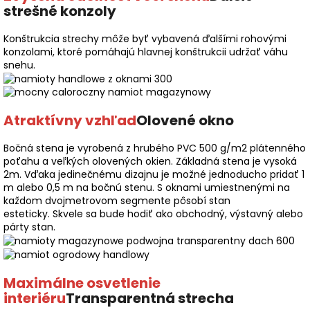
strešné konzoly
Konštrukcia strechy môže byť vybavená ďalšími rohovými
konzolami, ktoré pomáhajú hlavnej konštrukcii udržať váhu
snehu.
Atraktívny vzhľad
Olovené okno
Bočná stena je vyrobená z hrubého PVC 500 g/m2 plátenného
poťahu a veľkých olovených okien. Základná stena je vysoká
2m. Vďaka jedinečnému dizajnu je možné jednoducho pridať 1
m alebo 0,5 m na bočnú stenu. S oknami umiestnenými na
každom dvojmetrovom segmente pôsobí stan
esteticky. Skvele sa bude hodiť ako obchodný, výstavný alebo
párty stan.
Maximálne osvetlenie
interiéru
Transparentná strecha