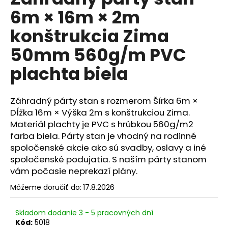
je
á
6m × 16m × 2m
0,0
z
j
konštrukcia Zima
5
s
hviezdičiek.
50mm 560g/m PVC
ť
?
plachta biela
Záhradný párty stan s rozmerom Šírka 6m ×
Dĺžka 16m × Výška 2m s konštrukciou Zima.
HĽADAŤ
Materiál plachty je PVC s hrúbkou 560g/m2
farba biela. Párty stan je vhodný na rodinné
spoločenské akcie ako sú svadby, oslavy a iné
spoločenské podujatia. S naším párty stanom
O
vám počasie neprekazí plány.
d
p
Môžeme doručiť do:
17.8.2026
o
r
Skladom dodanie 3 - 5 pracovných dní
ú
Kód:
5018