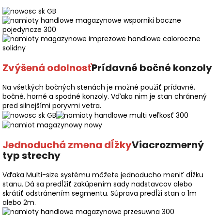
Zvýšená odolnosť
Prídavné bočné konzoly
Na všetkých bočných stenách je možné použiť prídavné,
bočné, horné a spodné konzoly. Vďaka nim je stan chránený
pred silnejšími poryvmi vetra.
Jednoduchá zmena dĺžky
Viacrozmerný
typ strechy
Vďaka Multi-size systému môžete jednoducho meniť dĺžku
stanu. Dá sa predĺžiť zakúpením sady nadstavcov alebo
skrátiť odstránením segmentu. Súprava predĺži stan o 1m
alebo 2m.