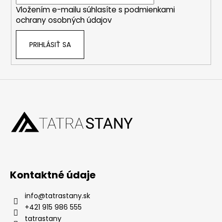
i
Vložením e-mailu súhlasíte s
podmienkami
e
ochrany osobných údajov
PRIHLÁSIŤ SA
Kontaktné údaje
info
@
tatrastany.sk
+421 915 986 555
tatrastany