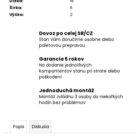
Dĺžka
:
16
Šírka
:
6
Výška
:
2
Dovoz po celej SR/CZ
Stan Vám doručíme osobne alebo
paletovou prepravou
Garancia 5 rokov
Na dodanie jednotlivých
kompontentov stanu pri strate alebo
poškodení
Jednoduchá montáž
Montáž zvládnu 3 osoby do niekoľkých
hodín bez problémov
Popis
Diskusia