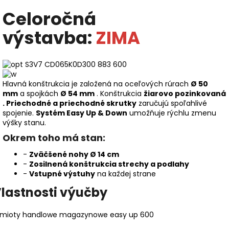
Celoročná
výstavba:
ZIMA
Hlavná konštrukcia je založená na oceľových rúrach
Ø 50
mm
a spojkách
Ø 54 mm
. Konštrukcia
žiarovo pozinkovaná
.
Priechodné a priechodné skrutky
zaručujú spoľahlivé
spojenie.
Systém Easy Up & Down
umožňuje rýchlu zmenu
výšky stanu.
Okrem toho má stan:
-
Zväčšené nohy Ø 14 cm
-
Zosilnená konštrukcia strechy a podlahy
-
Vstupné výstuhy
na každej strane
lastnosti výučby