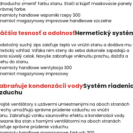
dnoducho zmeniť farbu stanu. Stačí si kúpiť maskovacie panely
rávnej farbe.
äčšia tesnosť a odolnosť
Hermetický systé
datočný suchý zips zaisťuje teplo vo vnútri stanu a dodáva mu
tetický vzhľad. Vďaka nim steny do seba dokonale zapadajú a
oria súvislý celok. Navyše zabraňuje vniknutiu prachu, dažďa a
ehu do stanu.
abraňuje kondenzácii vody
Systém riadeni
zduchu
ojité ventilátory s uzávermi umiestnenými na oboch stranách
rechy umožňujú správne prúdenie vzduchu vo vnútri
anu. Zabraňujú vzniku saunového efektu a kondenzácii vody.
Iba stan s hornými ventilátormi na oboch stranách
isťuje správne prúdenie vzduchu.