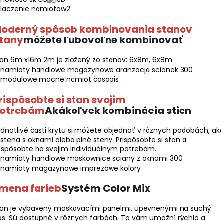
oderný spôsob kombinovania stanov
tany
môžete ľubovoľne kombinovať
an 6m x16m 2m je zložený zo stanov: 6x8m, 6x8m.
rispôsobte si stan svojim
otrebám
Akákoľvek kombinácia stien
dnotlivé časti krytu si môžete objednať v rôznych podobách, ak
 stena s oknami alebo plné steny. Prispôsobte si stan a
ispôsobte ho svojim individuálnym potrebám.
mena farieb
Systém Color Mix
tan je vybavený maskovacími panelmi, upevnenými na suchý
ps. Sú dostupné v rôznych farbách. To vám umožní rýchlo a