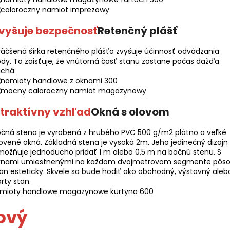
vyšuje bezpečnosť
Retenčný plášť
äčšená šírka retenčného plášťa zvyšuje účinnosť odvádzania
dy. To zaisťuje, že vnútorná časť stanu zostane počas dažďa
uchá.
traktívny vzhľad
Okná s olovom
čná stena je vyrobená z hrubého PVC 500 g/m2 plátno a veľké
ovené okná. Základná stena je vysoká 2m. Jeho jedinečný dizajn
ožňuje jednoducho pridať 1 m alebo 0,5 m na bočnú stenu. S
knami umiestnenými na každom dvojmetrovom segmente pôso
an esteticky. Skvele sa bude hodiť ako obchodný, výstavný aleb
rty stan.
ový