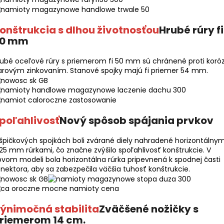
onštrukcia s dlhou životnosťou
Hrubé rúry fi
0 mm
ubé oceľové rúry s priemerom fi 50 mm sú chránené proti koróz
arovým zinkovaním. Stanové spojky majú fi priemer 54 mm.
poľahlivosť
Nový spôsob spájania prvkov
špičkových spojkách boli zvárané diely nahradené horizontálnym
 25 mm rúrkami, čo značne zvýšilo spoľahlivosť konštrukcie. V
vom modeli bola horizontálna rúrka pripevnená k spodnej časti
nektora, aby sa zabezpečila väčšia tuhosť konštrukcie.
ýnimočná stabilita
Zväčšené nožičky s
riemerom 14 cm.