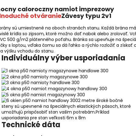
dnoduché otváranie
Závesy typu 2v1
brány sú umiestnené na oboch stranách stanu. Každá brána m
vislé krídla so zipsom, ktoré možno dať nabok alebo zrolovať. V
 PVC 500 g/m2 plátenného poťahu. Bránka sa upevňuje na špeciá
čky s loptou, vďaka čomu sa dá ľahko a rýchlo rozložiť a získať 
u a výšku vchodu do stanu.
Individuálny výber usporiadania
2 metre široké bočné
steny sú upevnené na špeciálnych elastických pásoch, ktoré
umožňujú prispôsobiť stan vašim potrebám.
Príklad
usporiadania pre stan veľkosti 6m x 8m
Technické dáta