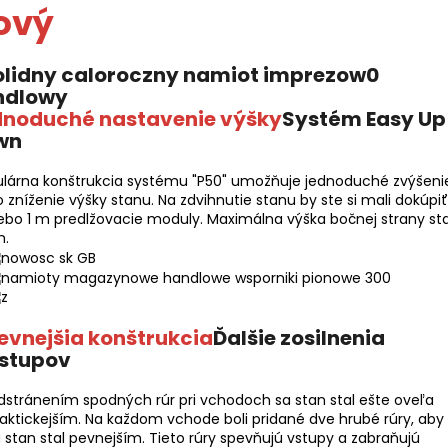
ový
dnoduché nastavenie výšky
Systém Easy Up
wn
lárna konštrukcia systému "P50" umožňuje jednoduché zvýšeni
 zníženie výšky stanu. Na zdvihnutie stanu by ste si mali dokúpiť
ebo 1 m predlžovacie moduly. Maximálna výška bočnej strany st
m.
evnejšia konštrukcia
Ďalšie zosilnenia
stupov
stránením spodných rúr pri vchodoch sa stan stal ešte oveľa
aktickejším. Na každom vchode boli pridané dve hrubé rúry, aby
 stan stal pevnejším. Tieto rúry spevňujú vstupy a zabraňujú