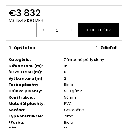
č
a
€3 832
m
e
€3 115,45 bez DPH
Jednotková
DO KOŠÍKA
cena:
Opýtať sa
Zdieľať
Kategória
:
Záhradné párty stany
Dĺžka stanu (m)
:
16
Šírka stanu (m)
:
6
Výška stanu (m)
:
2
Farba plachty
:
Biela
Hrúbka plachty
:
560 g/m2
Konštrukcia
:
50mm
Materiál plachty
:
PVC
Sezóna
:
Celoročné
Typ konštrukcie
:
Zima
*Farba
:
Biela