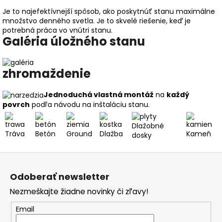
Je to najefektívnejší spôsob, ako poskytnúť stanu maximálne
množstvo denného svetla. Je to skvelé riešenie, keď je
potrebná práca vo vnútri stanu.
Galéria úložného stanu
zhromaždenie
Jednoduchá vlastná montáž
na
každý
povrch
podľa návodu na inštaláciu stanu.
Dlažobné
Tráva
Betón
Ground
Dlažba
Kameň
dosky
Z
á
Odoberať newsletter
p
Nezmeškajte žiadne novinky či zľavy!
ä
t
Email