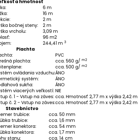
eľkosť a hmotnosť
rka:
6 m
žka:
16 m
kcie:
2 m
ška bočnej steny:
2 m
ška vrcholu:
3,09 m
lasť:
96 m2
3
bjem:
244,41 m
Plachta
achta:
PVC
m2
rešná plachta:
cca. 560 g/
m2
itenplane:
cca. 500 g/
ystém ovládania vzduchu:
ÁNO
ermetický systém:
ÁNO
odlahová sukňa:
ÁNO
stém viacerých veľkostí:
NIE
tup č. 1 - Vstup na záves:
cca. Hmotnosť 2,77 m x výška 2,42 m
tup č. 2 - Vstup na záves:
cca. Hmotnosť 2,77 m x výška 2,42 m
Stavebníctvo
iemer trubice:
cca. 50 mm
úbka trubice:
cca. 1,6 mm
iemer konektora:
cca. 54 mm
úbka konektora:
cca. 1,7 mm
hy stanu:
cca. 14 cm