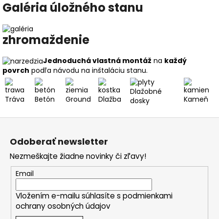
Galéria úložného stanu
zhromaždenie
Jednoduchá vlastná montáž
na
každý
povrch
podľa návodu na inštaláciu stanu.
Dlažobné
Tráva
Betón
Ground
Dlažba
Kameň
dosky
Z
á
Odoberať newsletter
p
Nezmeškajte žiadne novinky či zľavy!
ä
t
Email
i
Vložením e-mailu súhlasíte s
podmienkami
e
ochrany osobných údajov