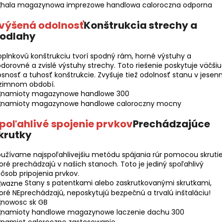
výšená odolnosť
Konštrukcia strechy a
odlahy
plnkovú konštrukciu tvorí spodný rám, horné výstuhy a
dorovné a zvislé výstuhy strechy. Toto riešenie poskytuje väčšiu
snosť a tuhosť konštrukcie. Zvyšuje tiež odolnosť stanu v jesen
 zimnom období.
poľahlivé spojenie prvkov
Prechádzajúce
krutky
užívame najspoľahlivejšiu metódu spájania rúr pomocou skrutie
oré prechádzajú v našich stanoch. Toto je jediný spoľahlivý
ôsob pripojenia prvkov.
Stany s patentkami alebo zaskrutkovanými skrutkami,
oré NEprechádzajú, neposkytujú bezpečnú a trvalú inštaláciu!