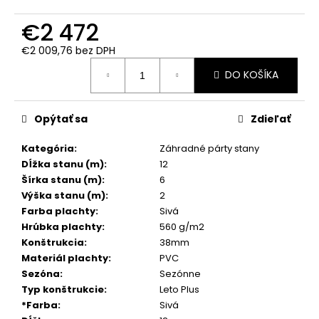
č
a
€2 472
m
e
€2 009,76 bez DPH
Jednotková
DO KOŠÍKA
cena:
Opýtať sa
Zdieľať
Kategória
:
Záhradné párty stany
Dĺžka stanu (m)
:
12
Šírka stanu (m)
:
6
Výška stanu (m)
:
2
Farba plachty
:
Sivá
Hrúbka plachty
:
560 g/m2
Konštrukcia
:
38mm
Materiál plachty
:
PVC
Sezóna
:
Sezónne
Typ konštrukcie
:
Leto Plus
*Farba
:
Sivá