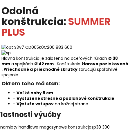
Odolná
konštrukcia:
SUMMER
PLUS
Hlavná konštrukcia je založená na oceľových rúrach
Ø 38
mm
a spojkách
Ø 42 mm
. Konštrukcia
žiarovo pozinkovaná
.
Priechodné a priechodné skrutky
zaručujú spoľahlivé
spojenie.
Okrem toho má stan:
-
Veľké nohy 9 cm
-
Vystužené strešné a podlahové konštrukcie
-
Výstuže vstupov
na každej strane
lastnosti výučby