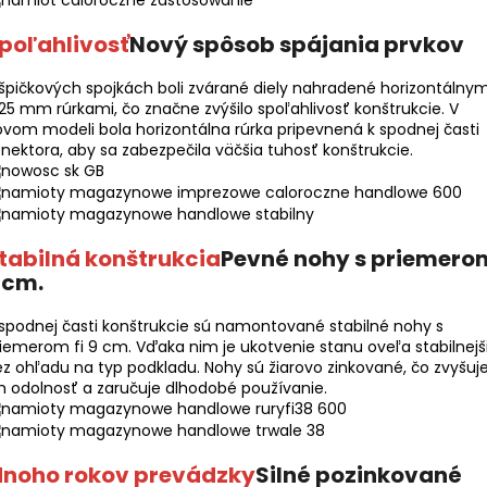
poľahlivosť
Nový spôsob spájania prvkov
špičkových spojkách boli zvárané diely nahradené horizontálnym
 25 mm rúrkami, čo značne zvýšilo spoľahlivosť konštrukcie. V
vom modeli bola horizontálna rúrka pripevnená k spodnej časti
nektora, aby sa zabezpečila väčšia tuhosť konštrukcie.
tabilná konštrukcia
Pevné nohy s priemero
 cm.
spodnej časti konštrukcie sú namontované stabilné nohy s
iemerom fi 9 cm. Vďaka nim je ukotvenie stanu oveľa stabilnejš
z ohľadu na typ podkladu. Nohy sú žiarovo zinkované, čo zvyšuj
h odolnosť a zaručuje dlhodobé používanie.
noho rokov prevádzky
Silné pozinkované