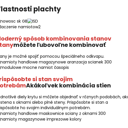
lastnosti plachty
oderný spôsob kombinovania stanov
tany
môžete ľubovoľne kombinovať
tany je možné spojiť pomocou špeciálneho odkvapu.
rispôsobte si stan svojim
otrebám
Akákoľvek kombinácia stien
dnotlivé diely krytu si môžete objednať v rôznych podobách, ak
 stena s oknami alebo plné steny. Prispôsobte si stan a
ispôsobte ho svojim individuálnym potrebám.