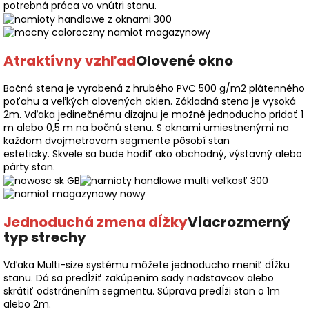
potrebná práca vo vnútri stanu.
Atraktívny vzhľad
Olovené okno
Bočná stena je vyrobená z hrubého PVC 500 g/m2 plátenného
poťahu a veľkých olovených okien. Základná stena je vysoká
2m. Vďaka jedinečnému dizajnu je možné jednoducho pridať 1
m alebo 0,5 m na bočnú stenu. S oknami umiestnenými na
každom dvojmetrovom segmente pôsobí stan
esteticky. Skvele sa bude hodiť ako obchodný, výstavný alebo
párty stan.
Jednoduchá zmena dĺžky
Viacrozmerný
typ strechy
Vďaka Multi-size systému môžete jednoducho meniť dĺžku
stanu. Dá sa predĺžiť zakúpením sady nadstavcov alebo
skrátiť odstránením segmentu. Súprava predĺži stan o 1m
alebo 2m.