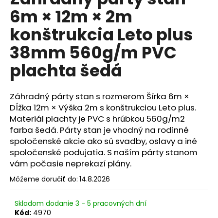
je
á
6m × 12m × 2m
0,0
z
j
konštrukcia Leto plus
5
s
hviezdičiek.
38mm 560g/m PVC
ť
?
plachta šedá
Záhradný párty stan s rozmerom Šírka 6m ×
Dĺžka 12m × Výška 2m s konštrukciou Leto plus.
HĽADAŤ
Materiál plachty je PVC s hrúbkou 560g/m2
farba šedá. Párty stan je vhodný na rodinné
spoločenské akcie ako sú svadby, oslavy a iné
spoločenské podujatia. S naším párty stanom
O
vám počasie neprekazí plány.
d
p
Môžeme doručiť do:
14.8.2026
o
r
Skladom dodanie 3 - 5 pracovných dní
ú
Kód:
4970