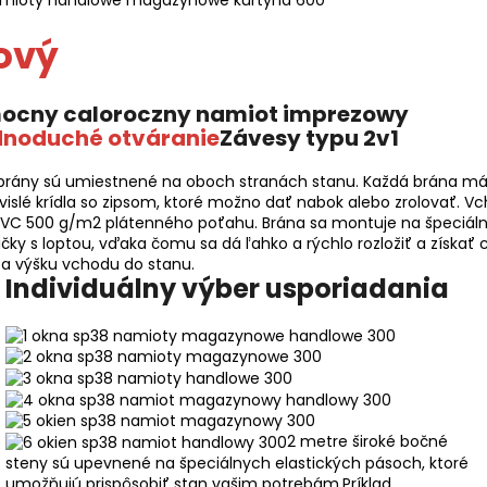
ový
dnoduché otváranie
Závesy typu 2v1
brány sú umiestnené na oboch stranách stanu. Každá brána m
vislé krídla so zipsom, ktoré možno dať nabok alebo zrolovať. V
 PVC 500 g/m2 plátenného poťahu. Brána sa montuje na špeciál
čky s loptou, vďaka čomu sa dá ľahko a rýchlo rozložiť a získať 
u a výšku vchodu do stanu.
Individuálny výber usporiadania
2 metre široké bočné
steny sú upevnené na špeciálnych elastických pásoch, ktoré
umožňujú prispôsobiť stan vašim potrebám.
Príklad