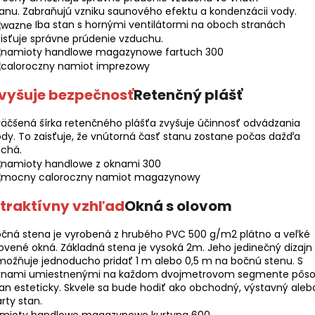
anu. Zabraňujú vzniku saunového efektu a kondenzácii vody.
Iba stan s hornými ventilátormi na oboch stranách
isťuje správne prúdenie vzduchu.
vyšuje bezpečnosť
Retenčný plášť
äčšená šírka retenčného plášťa zvyšuje účinnosť odvádzania
dy. To zaisťuje, že vnútorná časť stanu zostane počas dažďa
uchá.
traktívny vzhľad
Okná s olovom
čná stena je vyrobená z hrubého PVC 500 g/m2 plátno a veľké
ovené okná. Základná stena je vysoká 2m. Jeho jedinečný dizajn
ožňuje jednoducho pridať 1 m alebo 0,5 m na bočnú stenu. S
knami umiestnenými na každom dvojmetrovom segmente pôso
an esteticky. Skvele sa bude hodiť ako obchodný, výstavný aleb
rty stan.