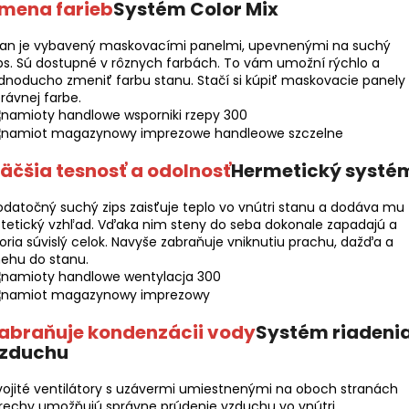
mena farieb
Systém Color Mix
tan je vybavený maskovacími panelmi, upevnenými na suchý
ps. Sú dostupné v rôznych farbách. To vám umožní rýchlo a
dnoducho zmeniť farbu stanu. Stačí si kúpiť maskovacie panely
rávnej farbe.
äčšia tesnosť a odolnosť
Hermetický systé
datočný suchý zips zaisťuje teplo vo vnútri stanu a dodáva mu
tetický vzhľad. Vďaka nim steny do seba dokonale zapadajú a
oria súvislý celok. Navyše zabraňuje vniknutiu prachu, dažďa a
ehu do stanu.
abraňuje kondenzácii vody
Systém riadeni
zduchu
ojité ventilátory s uzávermi umiestnenými na oboch stranách
rechy umožňujú správne prúdenie vzduchu vo vnútri