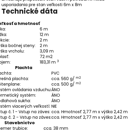
usporiadania pre stan veľkosti 6m x 8m
Technické dáta
eľkosť a hmotnosť
rka:
6 m
žka:
12 m
kcie:
2 m
ška bočnej steny:
2 m
ška vrcholu:
3,09 m
lasť:
72 m2
3
bjem:
183,31 m
Plachta
achta:
PVC
m2
rešná plachta:
cca. 560 g/
m2
itenplane:
cca. 500 g/
ystém ovládania vzduchu:
ÁNO
ermetický systém:
ÁNO
odlahová sukňa:
ÁNO
stém viacerých veľkostí:
NIE
tup č. 1 - Vstup na záves:
cca. Hmotnosť 2,77 m x výška 2,42 m
tup č. 2 - Vstup na záves:
cca. Hmotnosť 2,77 m x výška 2,42 m
Stavebníctvo
iemer trubice:
cca. 38 mm