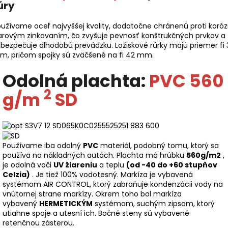
úry
užívame oceľ najvyššej kvality, dodatočne chránenú proti korózi
arovým zinkovaním, čo zvyšuje pevnosť konštrukčných prvkov a
bezpečuje dlhodobú prevádzku. Ložiskové rúrky majú priemer fi 
m, pričom spojky sú zväčšené na fi 42 mm.
Odolná plachta:
PVC 560
2
g/m
SD
Používame iba odolný
PVC
materiál, podobný tomu, ktorý sa
používa na nákladných autách. Plachta má hrúbku
560g/m2
,
je odolná voči
UV žiareniu
a teplu
(od -40 do +60 stupňov
Celzia)
. Je tiež 100% vodotesný. Markíza je vybavená
systémom AIR CONTROL, ktorý zabraňuje kondenzácii vody na
vnútornej strane markízy. Okrem toho bol markíza
vybavený
HERMETICKÝM
systémom, suchým zipsom, ktorý
utiahne spoje a utesní ich. Bočné steny sú vybavené
retenčnou zásterou.