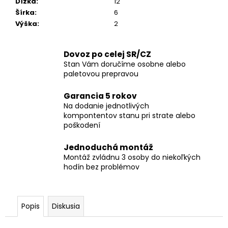
Dĺžka
:
12
Šírka
:
6
Výška
:
2
Dovoz po celej SR/CZ
Stan Vám doručíme osobne alebo
paletovou prepravou
Garancia 5 rokov
Na dodanie jednotlivých
kompontentov stanu pri strate alebo
poškodení
Jednoduchá montáž
Montáž zvládnu 3 osoby do niekoľkých
hodín bez problémov
Popis
Diskusia