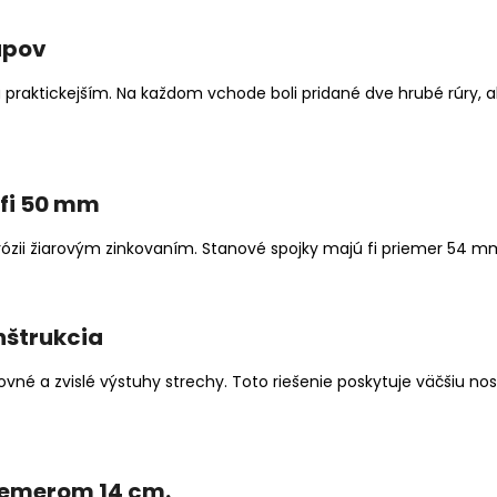
tupov
praktickejším. Na každom vchode boli pridané dve hrubé rúry, ab
 fi 50 mm
ózii žiarovým zinkovaním. Stanové spojky majú fi priemer 54 m
nštrukcia
vné a zvislé výstuhy strechy. Toto riešenie poskytuje väčšiu no
iemerom 14 cm.