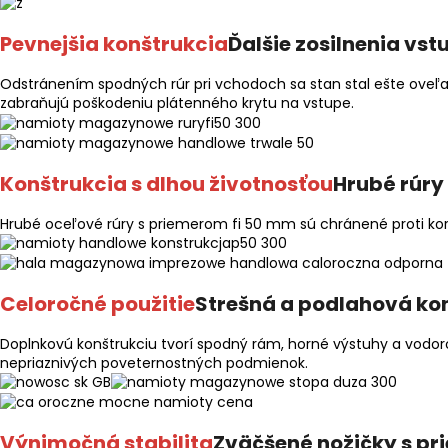
Pevnejšia konštrukcia
Ďalšie zosilnenia vs
Odstránením spodných rúr pri vchodoch sa stan stal ešte oveľa 
zabraňujú poškodeniu plátenného krytu na vstupe.
Konštrukcia s dlhou životnosťou
Hrubé rúry
Hrubé oceľové rúry s priemerom fi 50 mm sú chránené proti kor
Celoročné použitie
Strešná a podlahová ko
Doplnkovú konštrukciu tvorí spodný rám, horné výstuhy a vodoro
nepriaznivých poveternostných podmienok.
Výnimočná stabilita
Zväčšené nožičky s pr