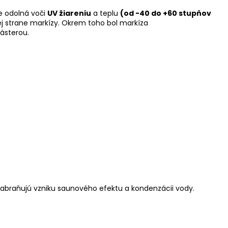
je odolná voči
UV žiareniu
a teplu
(od -40 do +60 stupňov
j strane markízy. Okrem toho bol markíza
ásterou.
Zabraňujú vzniku saunového efektu a kondenzácii vody.