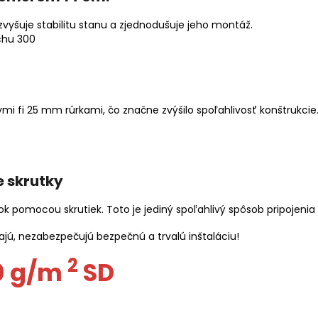
zvyšuje stabilitu stanu a zjednodušuje jeho montáž.
ymi fi 25 mm rúrkami, čo značne zvýšilo spoľahlivosť konštrukci
 skrutky
 pomocou skrutiek. Toto je jediný spoľahlivý spôsob pripojenia
jú, nezabezpečujú bezpečnú a trvalú inštaláciu!
2
0 g/m
SD