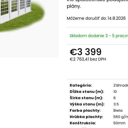
plány.
Môžeme doručiť do:
14.8.2026
Skladom dodanie 3 - 5 praco
€3 399
€2 763,41 bez DPH
Jednotková
cena:
Kategória
:
Záhradn
Dĺžka stanu (m)
:
10
Šírka stanu (m)
:
6
Výška stanu (m)
:
3.5
Farba plachty
:
Biela
Hrúbka plachty
:
560 g/
Konštrukcia
:
50mm