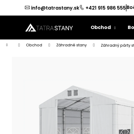
K
Prejsť
Bo
info@tatrastany.sk
+421 915 986 555
na
o
obsah
Späť
Späť
š
do
do
í
Obchod
Bo
k
obchodu
obchodu
Domov
Obchod
Záhradné stany
Záhradný párty s