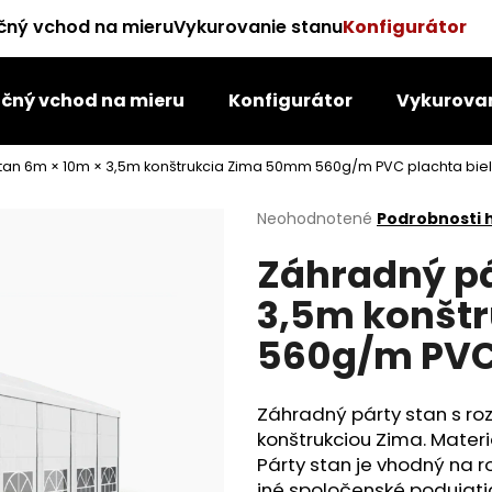
čný vchod na mieru
Vykurovanie stanu
Konfigurátor
čný vchod na mieru
Konfigurátor
Vykurovan
Čo potrebujete nájsť?
tan 6m × 10m × 3,5m konštrukcia Zima 50mm 560g/m PVC plachta bie
HĽADAŤ
Priemerné
Neohodnotené
Podrobnosti 
hodnotenie
Záhradný pá
produktu
je
Odporúčame
3,5m konšt
0,0
z
560g/m PVC 
5
hviezdičiek.
Záhradný párty stan s ro
konštrukciou Zima. Materi
Párty stan je vhodný na 
iné spoločenské podujat