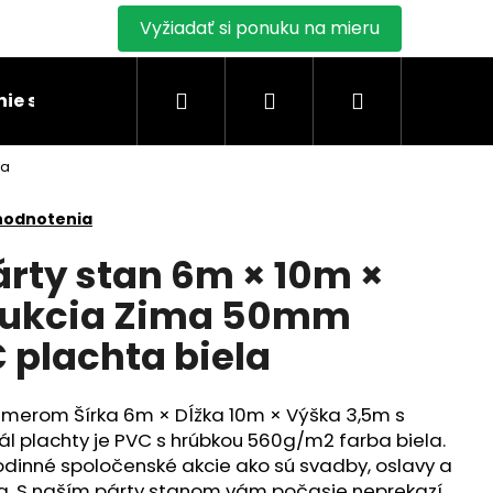
Vyžiadať si ponuku na mieru
Hľadať
Prihlásenie
Nákupný
ie stanu
Montáž skladových stanov
Blogy
la
košík
hodnotenia
rty stan 6m × 10m ×
rukcia Zima 50mm
plachta biela
zmerom Šírka 6m × Dĺžka 10m × Výška 3,5m s
ál plachty je PVC s hrúbkou 560g/m2 farba biela.
rodinné spoločenské akcie ako sú svadby, oslavy a
ia. S naším párty stanom vám počasie neprekazí