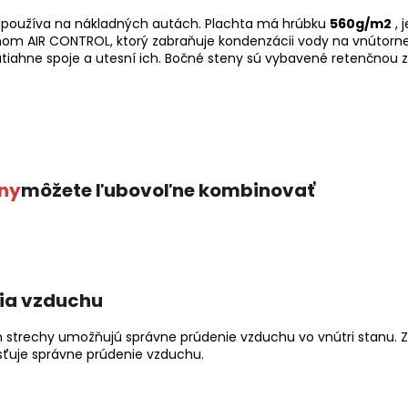
a používa na nákladných autách. Plachta má hrúbku
560g/m2
, 
mom AIR CONTROL, ktorý zabraňuje kondenzácii vody na vnútorne
iahne spoje a utesní ich. Bočné steny sú vybavené retenčnou z
ny
môžete ľubovoľne kombinovať
ia vzduchu
h strechy umožňujú správne prúdenie vzduchu vo vnútri stanu. 
sťuje správne prúdenie vzduchu.