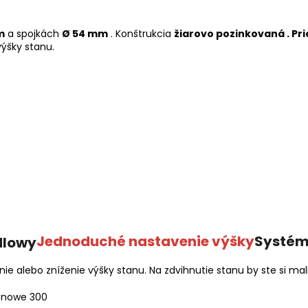
m
a spojkách
Ø 54 mm
. Konštrukcia
žiarovo pozinkovaná .
Pr
ýšky stanu.
Jednoduché nastavenie výšky
Systém
 alebo zníženie výšky stanu. Na zdvihnutie stanu by ste si mal