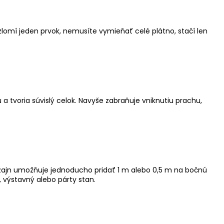
omí jeden prvok, nemusíte vymieňať celé plátno, stačí len
 tvoria súvislý celok. Navyše zabraňuje vniknutiu prachu,
izajn umožňuje jednoducho pridať 1 m alebo 0,5 m na bočnú
výstavný alebo párty stan.