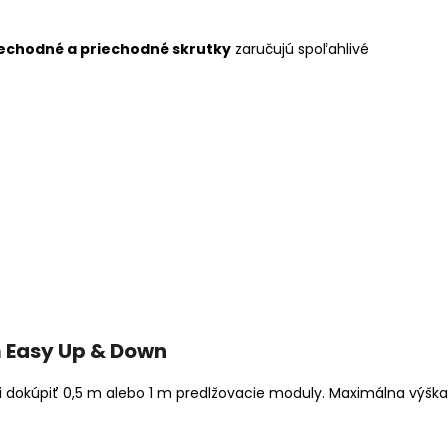
iechodné a priechodné skrutky
zaručujú spoľahlivé
 Easy Up & Down
i dokúpiť 0,5 m alebo 1 m predlžovacie moduly. Maximálna výška