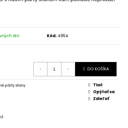
vných dní
Kód:
4954
DO KOŠÍKA
Tlač
é párty stany
Opýtať sa
Zdieľať
m2