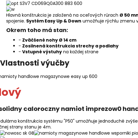
Hlavná konštrukcia je založená na oceľových rúrach
Ø 50 m
spojenie.
Systém Easy Up & Down
umožňuje rýchlu zmenu v
Okrem toho má stan:
-
Zväčšené nohy Ø 14 cm
-
Zosilnená konštrukcia strechy a podlahy
-
Vstupné výstuhy
na každej strane
Vlastnosti výučby
Nový
dulárna konštrukcia systému "P50" umožňuje jednoduché zvýšenie
čnej strany stanu je 4m.