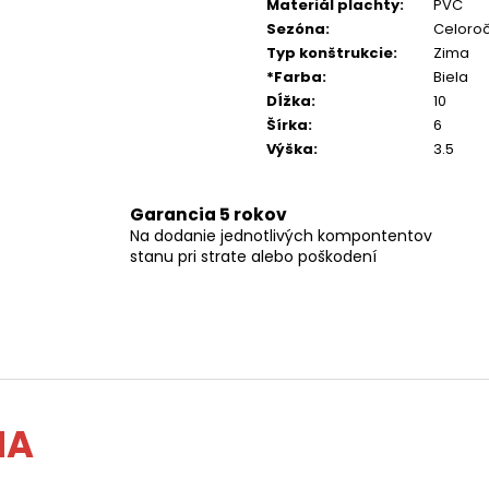
Materiál plachty
:
PVC
Sezóna
:
Celoro
Typ konštrukcie
:
Zima
*Farba
:
Biela
Dĺžka
:
10
Šírka
:
6
Výška
:
3.5
Garancia 5 rokov
Na dodanie jednotlivých kompontentov
stanu pri strate alebo poškodení
MA