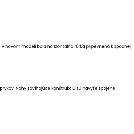
e. V novom modeli bola horizontálna rúrka pripevnená k spodnej
 prvkov. Nohy zdvíhajúce konštrukciu sú navyše spojené