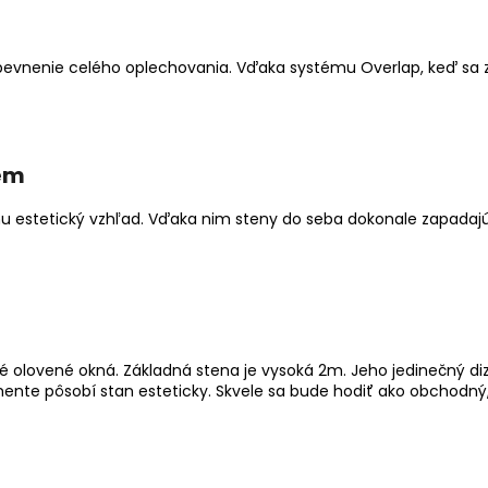
evnenie celého oplechovania. Vďaka systému Overlap, keď sa zl
ém
u estetický vzhľad. Vďaka nim steny do seba dokonale zapadajú a
é olovené okná. Základná stena je vysoká 2m. Jeho jedinečný d
e pôsobí stan esteticky. Skvele sa bude hodiť ako obchodný, 