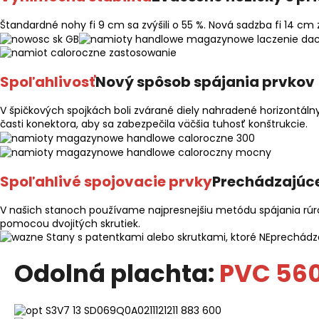
Štandardné nohy fi 9 cm sa zvýšili o 55 %. Nová sadzba fi 14 cm 
Spoľahlivosť
Nový spôsob spájania prvkov
V špičkových spojkách boli zvárané diely nahradené horizontáln
časti konektora, aby sa zabezpečila väčšia tuhosť konštrukcie.
Spoľahlivé spojovacie prvky
Prechádzajúce
V našich stanoch používame najpresnejšiu metódu spájania rúrok
pomocou dvojitých skrutiek.
Stany s patentkami alebo skrutkami, ktoré NEprechádza
Odolná plachta:
PVC 56