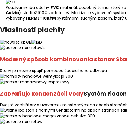
Používame iba odolný
PVC
materiál, podobný tomu, ktorý s
Celzia)
. Je tiež 100% vodotesný. Markíza je vybavená systé
vybavený
HERMETICKÝM
systémom, suchým zipsom, ktorý ut
Vlastnosti plachty
Moderný spôsob kombinovania stanov Sta
Stany je možné spojiť pomocou špeciálneho odkvapu.
Zabraňuje kondenzácii vody
Systém riaden
Dvojité ventilátory s uzávermi umiestnenými na oboch stranác
Iba stan s hornými ventilátormi na oboch stranách zai