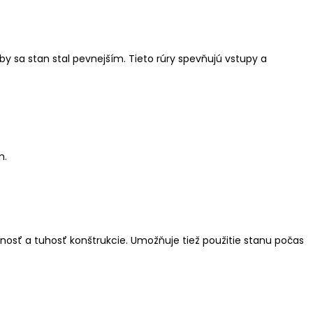
y sa stan stal pevnejším. Tieto rúry spevňujú vstupy a
m.
snosť a tuhosť konštrukcie. Umožňuje tiež použitie stanu počas