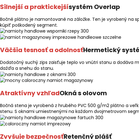
Silnejší a praktickejší
systém Overlap
Bočné plátno je namontované na záložke. Ten je vyrobený na sp
kúpiť poškodený segment.
Väčšia tesnosť a odolnosť
Hermetický syst
Dodatočný suchý zips zaisťuje teplo vo vnútri stanu a dodáva m
dažďa a snehu do stanu.
Atraktívny vzhľad
Okná s olovom
Bočná stena je vyrobená z hrubého PVC 500 g/m2 plátno a veľk
stenu. S oknami umiestnenými na každom dvojmetrovom segment
Zvyšuje bezpečnosť
Retenčný plášť