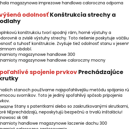
výšená odolnosť
Konštrukcia strechy a
odlahy
plnkovú konštrukciu tvorí spodný rám, horné výstuhy a
dorovné a zvislé výstuhy strechy. Toto riešenie poskytuje väčšiu
snosť a tuhosť konštrukcie. Zvyšuje tiež odolnosť stanu v jesen
 zimnom období.
poľahlivé spojenie prvkov
Prechádzajúce
krutky
našich stanoch používame najspoľahlivejšiu metódu spájania rú
mocou svorníkov. Toto je jediný spoľahlivý spôsob pripojenia
vkov.
Stany s patentkami alebo so zaskrutkovanými skrutkami,
oré NEprechádzajú, neposkytujú bezpečnú a trvalú inštaláciu!