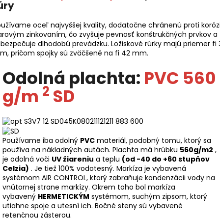
úry
užívame oceľ najvyššej kvality, dodatočne chránenú proti korózi
arovým zinkovaním, čo zvyšuje pevnosť konštrukčných prvkov a
bezpečuje dlhodobú prevádzku. Ložiskové rúrky majú priemer fi 
m, pričom spojky sú zväčšené na fi 42 mm.
Odolná plachta:
PVC 560
2
g/m
SD
Používame iba odolný
PVC
materiál, podobný tomu, ktorý sa
používa na nákladných autách. Plachta má hrúbku
560g/m2
,
je odolná voči
UV žiareniu
a teplu
(od -40 do +60 stupňov
Celzia)
. Je tiež 100% vodotesný. Markíza je vybavená
systémom AIR CONTROL, ktorý zabraňuje kondenzácii vody na
vnútornej strane markízy. Okrem toho bol markíza
vybavený
HERMETICKÝM
systémom, suchým zipsom, ktorý
utiahne spoje a utesní ich. Bočné steny sú vybavené
retenčnou zásterou.