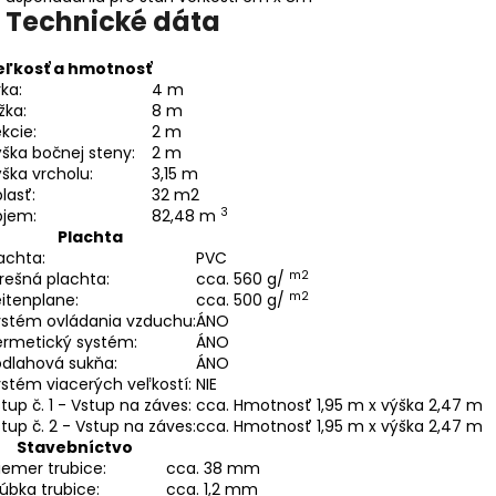
Technické dáta
eľkosť a hmotnosť
rka:
4 m
žka:
8 m
kcie:
2 m
ška bočnej steny:
2 m
ška vrcholu:
3,15 m
lasť:
32 m2
3
bjem:
82,48 m
Plachta
achta:
PVC
m2
rešná plachta:
cca. 560 g/
m2
itenplane:
cca. 500 g/
ystém ovládania vzduchu:
ÁNO
ermetický systém:
ÁNO
odlahová sukňa:
ÁNO
stém viacerých veľkostí:
NIE
tup č. 1 - Vstup na záves:
cca. Hmotnosť 1,95 m x výška 2,47 m
tup č. 2 - Vstup na záves:
cca. Hmotnosť 1,95 m x výška 2,47 m
Stavebníctvo
iemer trubice:
cca. 38 mm
úbka trubice:
cca. 1,2 mm