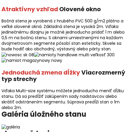
Atraktívny vzhľad
Olovené okno
Bočná stena je vyrobená z hrubého PVC 500 g/m2 plátno a
veľké olovené okná. Základná stena je vysoká 2m. Vďaka
jedinečnému dizajnu je možné jednoducho pridať 1 m alebo
0,5 m na bočnú stenu. S oknami umiestnenými na každom
dvojmetrovom segmente pôsobí stan esteticky. Skvele sa
bude hodiť ako obchodný, výstavný alebo párty stan.
Jednoduchá zmena dĺžky
Viacrozmerný
typ strechy
Vďaka Multi-size systému môžete jednoducho meniť dĺžku
stanu. Dá sa predĺžiť zakúpením sady nadstavcov alebo
skrátiť odstránením segmentu. Súprava predĺži stan o 1m
alebo 2m.
Galéria úložného stanu