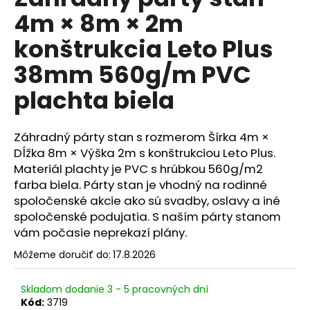
je
á
4m × 8m × 2m
0,0
z
j
konštrukcia Leto Plus
5
s
hviezdičiek.
38mm 560g/m PVC
ť
?
plachta biela
Záhradný párty stan s rozmerom Šírka 4m ×
Dĺžka 8m × Výška 2m s konštrukciou Leto Plus.
HĽADAŤ
Materiál plachty je PVC s hrúbkou 560g/m2
farba biela. Párty stan je vhodný na rodinné
spoločenské akcie ako sú svadby, oslavy a iné
spoločenské podujatia. S naším párty stanom
O
vám počasie neprekazí plány.
d
p
Môžeme doručiť do:
17.8.2026
o
r
Skladom dodanie 3 - 5 pracovných dní
ú
Kód:
3719