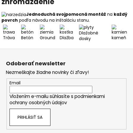
zhromaždenie
Jednoduchá svojpomocná montáž
na
každý
povrch
podľa návodu na inštaláciu stanu.
Dlažobné
Tráva
Betón
Ground
Dlažba
kameň
dosky
Z
á
Odoberať newsletter
p
Nezmeškajte žiadne novinky či zľavy!
ä
t
Email
i
Vložením e-mailu súhlasíte s
podmienkami
e
ochrany osobných údajov
PRIHLÁSIŤ SA