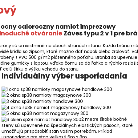
ový
dnoduché otváranie
Záves typu 2 v 1 pre br
brány sú umiestnené na oboch stranách stanu. Každá brána m
vislé krídla so zipsom, ktoré možno dať nabok alebo zrolovať. V
yrobený z PVC 500 g/m2 plátenného poťahu. Bránka sa upevňuje
iálne gumičky s loptou, vďaka čomu sa dá ľahko a rýchlo rozloži
ť celú šírku a výšku vchodu do stanu.
Individuálny výber usporiadania
2 metre široké bočné
steny sú upevnené na špeciálnych elastických pásoch, ktoré
umožňujú prispôsobiť stan vašim potrebám. Príklad
usporiadania pre stan veľkosti 6m x 8m