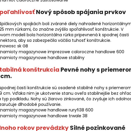
poľahlivosť
Nový spôsob spájania prvkov
špičkových spojkách boli zvárané diely nahradené horizontálnym
 25 mm rúrkami, čo značne zvýšilo spoľahlivosť konštrukcie. V
vom modeli bola horizontálna rúrka pripevnená k spodnej časti
nektora, aby sa zabezpečila väčšia tuhosť konštrukcie.
tabilná konštrukcia
Pevné nohy s priemer
 cm.
spodnej časti konštrukcie sú osadené stabilné nohy s priemero
 9 cm. Vďaka nim je ukotvenie stanu oveľa stabilnejšie bez ohľa
 typ podkladu. Nohy sú žiarovo zinkované, čo zvyšuje ich odolno
zaručuje dlhodobé používanie.
noho rokov prevádzky
Silné pozinkované