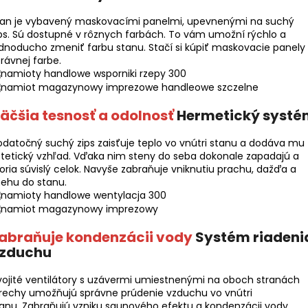
tan je vybavený maskovacími panelmi, upevnenými na suchý
ps. Sú dostupné v rôznych farbách. To vám umožní rýchlo a
dnoducho zmeniť farbu stanu. Stačí si kúpiť maskovacie panely
rávnej farbe.
äčšia tesnosť a odolnosť
Hermetický systé
datočný suchý zips zaisťuje teplo vo vnútri stanu a dodáva mu
tetický vzhľad. Vďaka nim steny do seba dokonale zapadajú a
oria súvislý celok. Navyše zabraňuje vniknutiu prachu, dažďa a
ehu do stanu.
abraňuje kondenzácii vody
Systém riadeni
zduchu
ojité ventilátory s uzávermi umiestnenými na oboch stranách
rechy umožňujú správne prúdenie vzduchu vo vnútri
anu. Zabraňujú vzniku saunového efektu a kondenzácii vody.