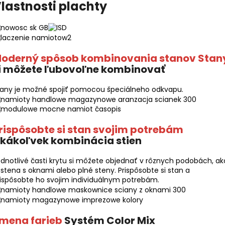
lastnosti plachty
oderný spôsob kombinovania stanov Stan
i môžete ľubovoľne kombinovať
tany je možné spojiť pomocou špeciálneho odkvapu.
rispôsobte si stan svojim potrebám
kákoľvek kombinácia stien
dnotlivé časti krytu si môžete objednať v rôznych podobách, ak
 stena s oknami alebo plné steny. Prispôsobte si stan a
ispôsobte ho svojim individuálnym potrebám.
mena farieb
Systém Color Mix