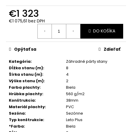
č
a
€1 323
m
e
€1 075,61 bez DPH
Jednotková
DO KOŠÍKA
cena:
Opýtať sa
Zdieľať
Kategória
:
Záhradné párty stany
Dĺžka stanu (m)
:
8
Šírka stanu (m)
:
4
Výška stanu (m)
:
2
Farba plachty
:
Biela
Hrúbka plachty
:
560 g/m2
Konštrukcia
:
38mm
Materiál plachty
:
PVC
Sezóna
:
Sezónne
Typ konštrukcie
:
Leto Plus
*Farba
:
Biela