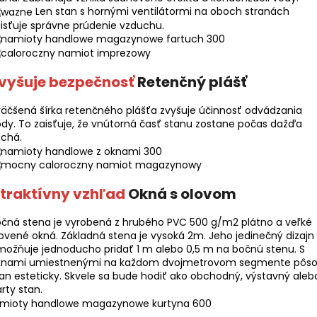
Len stan s hornými ventilátormi na oboch stranách
isťuje správne prúdenie vzduchu.
vyšuje bezpečnosť
Retenčný plášť
äčšená šírka retenčného plášťa zvyšuje účinnosť odvádzania
dy. To zaisťuje, že vnútorná časť stanu zostane počas dažďa
uchá.
traktívny vzhľad
Okná s olovom
čná stena je vyrobená z hrubého PVC 500 g/m2 plátno a veľké
ovené okná. Základná stena je vysoká 2m. Jeho jedinečný dizajn
ožňuje jednoducho pridať 1 m alebo 0,5 m na bočnú stenu. S
knami umiestnenými na každom dvojmetrovom segmente pôso
an esteticky. Skvele sa bude hodiť ako obchodný, výstavný aleb
rty stan.