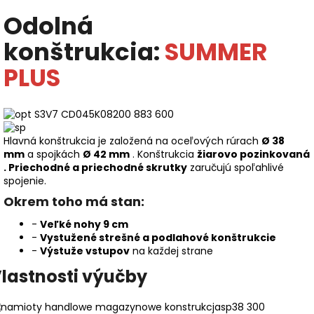
Odolná
konštrukcia:
SUMMER
PLUS
Hlavná konštrukcia je založená na oceľových rúrach
Ø 38
mm
a spojkách
Ø 42 mm
. Konštrukcia
žiarovo pozinkovaná
.
Priechodné a priechodné skrutky
zaručujú spoľahlivé
spojenie.
Okrem toho má stan:
-
Veľké nohy 9 cm
-
Vystužené strešné a podlahové konštrukcie
-
Výstuže vstupov
na každej strane
lastnosti výučby