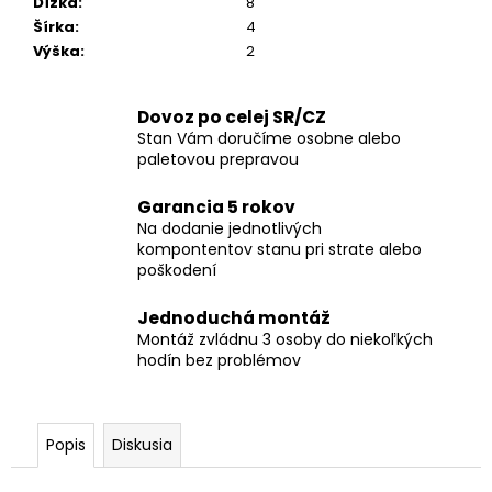
Dĺžka
:
8
Šírka
:
4
Výška
:
2
Dovoz po celej SR/CZ
Stan Vám doručíme osobne alebo
paletovou prepravou
Garancia 5 rokov
Na dodanie jednotlivých
kompontentov stanu pri strate alebo
poškodení
Jednoduchá montáž
Montáž zvládnu 3 osoby do niekoľkých
hodín bez problémov
Popis
Diskusia