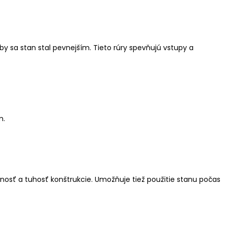
y sa stan stal pevnejším. Tieto rúry spevňujú vstupy a
m.
snosť a tuhosť konštrukcie. Umožňuje tiež použitie stanu počas