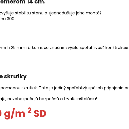
riemerom 14 cm.
zvyšuje stabilitu stanu a zjednodušuje jeho montáž.
ymi fi 25 mm rúrkami, čo značne zvýšilo spoľahlivosť konštrukci
e skrutky
 pomocou skrutiek. Toto je jediný spoľahlivý spôsob pripojenia
jú, nezabezpečujú bezpečnú a trvalú inštaláciu!
2
0 g/m
SD