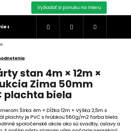
Vyžiadať si ponuku na mieru
Hľadať
Prihlásenie
Nákupný
ie stanu
Montáž skladových stanov
Blogy
la
košík
hodnotenia
rty stan 4m × 12m ×
rukcia Zima 50mm
plachta biela
zmerom Šírka 4m × Dĺžka 12m × Výška 2,5m s
ál plachty je PVC s hrúbkou 560g/m2 farba biela.
rodinné spoločenské akcie ako sú svadby, oslavy a
ia. S naším párty stanom vám počasie neprekazí