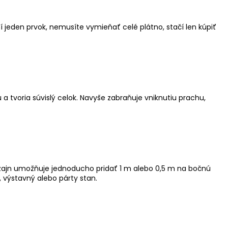
jeden prvok, nemusíte vymieňať celé plátno, stačí len kúpiť
 tvoria súvislý celok. Navyše zabraňuje vniknutiu prachu,
izajn umožňuje jednoducho pridať 1 m alebo 0,5 m na bočnú
výstavný alebo párty stan.