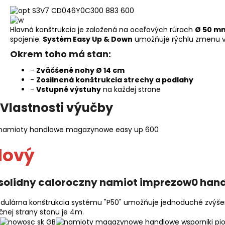
Hlavná konštrukcia je založená na oceľových rúrach
Ø 50 m
spojenie.
Systém Easy Up & Down
umožňuje rýchlu zmenu v
Okrem toho má stan:
-
Zväčšené nohy Ø 14 cm
-
Zosilnená konštrukcia strechy a podlahy
-
Vstupné výstuhy
na každej strane
Vlastnosti výučby
Nový
dulárna konštrukcia systému "P50" umožňuje jednoduché zvýšenie
čnej strany stanu je 4m.