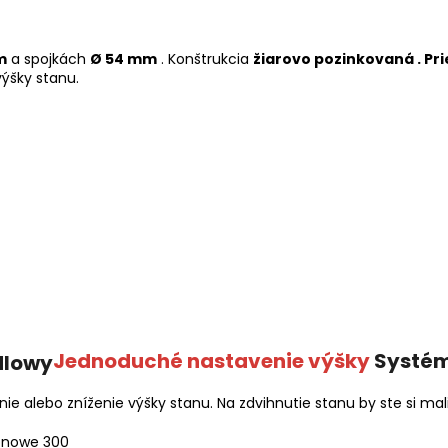
m
a spojkách
Ø 54 mm
. Konštrukcia
žiarovo pozinkovaná .
Pr
ýšky stanu.
Jednoduché nastavenie výšky
Systém
 alebo zníženie výšky stanu. Na zdvihnutie stanu by ste si ma