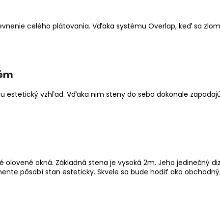
vnenie celého plátovania. Vďaka systému Overlap, keď sa zlomí 
tém
u estetický vzhľad. Vďaka nim steny do seba dokonale zapadajú a
é olovené okná. Základná stena je vysoká 2m. Jeho jedinečný d
e pôsobí stan esteticky. Skvele sa bude hodiť ako obchodný, 