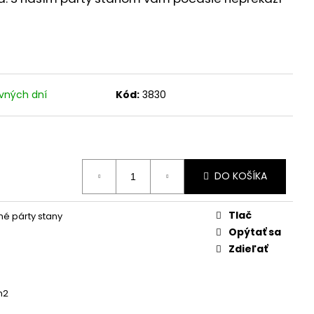
vných dní
Kód:
3830
DO KOŠÍKA
Tlač
é párty stany
Opýtať sa
Zdieľať
m2