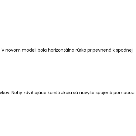
e. V novom modeli bola horizontálna rúrka pripevnená k spodnej
 prvkov. Nohy zdvíhajúce konštrukciu sú navyše spojené pomocou