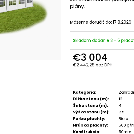
plány.
Môžeme doručiť do:
17.8.2026
Skladom dodanie 3 - 5 praco
€3 004
€2 442,28 bez DPH
Jednotková
cena:
Kategória
:
Záhradn
Dĺžka stanu (m)
:
12
Šírka stanu (m)
:
4
Výška stanu (m)
:
2.5
Farba plachty
:
Biela
Hrúbka plachty
:
560 g/
Konštrukcia
:
50mm