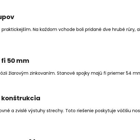
tupov
praktickejším. Na každom vchode boli pridané dve hrubé rúry, ab
 fi 50 mm
ózii žiarovým zinkovaním. Stanové spojky majú fi priemer 54 m
 konštrukcia
vné a zvislé výstuhy strechy. Toto riešenie poskytuje väčšiu no