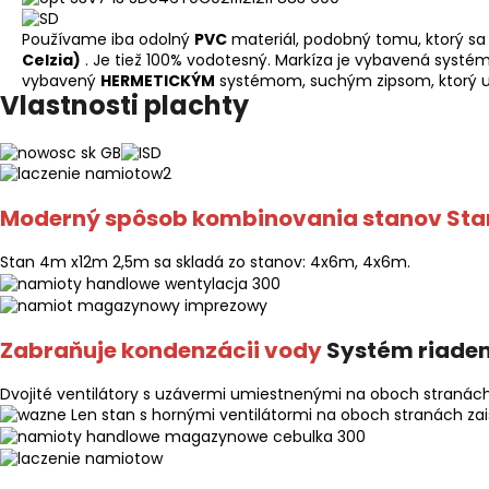
Používame iba odolný
PVC
materiál, podobný tomu, ktorý s
Celzia)
. Je tiež 100% vodotesný. Markíza je vybavená systé
vybavený
HERMETICKÝM
systémom, suchým zipsom, ktorý ut
Vlastnosti plachty
Moderný spôsob kombinovania stanov Sta
Stan 4m x12m 2,5m sa skladá zo stanov: 4x6m, 4x6m.
Zabraňuje kondenzácii vody
Systém riade
Dvojité ventilátory s uzávermi umiestnenými na oboch stranác
Len stan s hornými ventilátormi na oboch stranách za