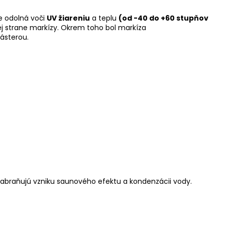
je odolná voči
UV žiareniu
a teplu
(od -40 do +60 stupňov
j strane markízy. Okrem toho bol markíza
ásterou.
Zabraňujú vzniku saunového efektu a kondenzácii vody.