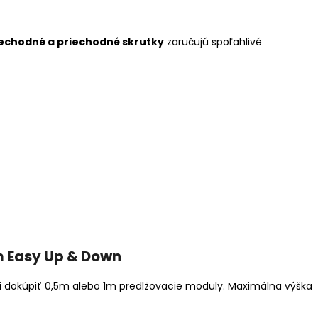
iechodné a priechodné skrutky
zaručujú spoľahlivé
 Easy Up & Down
li dokúpiť 0,5m alebo 1m predlžovacie moduly. Maximálna výška