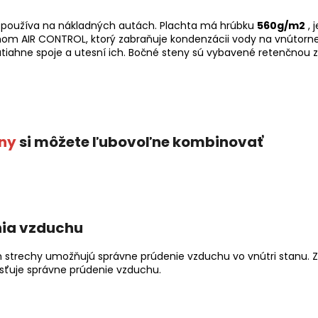
a používa na nákladných autách. Plachta má hrúbku
560g/m2
, 
mom AIR CONTROL, ktorý zabraňuje kondenzácii vody na vnútorne
iahne spoje a utesní ich. Bočné steny sú vybavené retenčnou z
ny
si môžete ľubovoľne kombinovať
nia vzduchu
h strechy umožňujú správne prúdenie vzduchu vo vnútri stanu. 
isťuje správne prúdenie vzduchu.