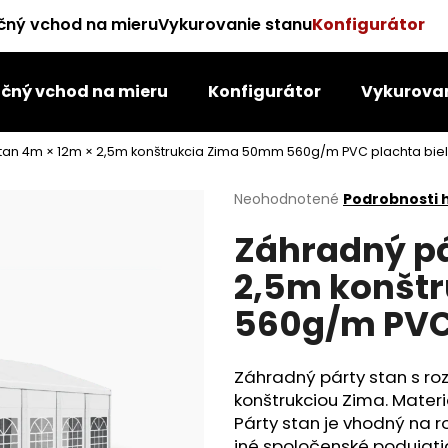
čný vchod na mieru
Vykurovanie stanu
Konfigurátor
čný vchod na mieru
Konfigurátor
Vykurovan
Čo potrebujete nájsť?
tan 4m × 12m × 2,5m konštrukcia Zima 50mm 560g/m PVC plachta bie
HĽADAŤ
Priemerné
Neohodnotené
Podrobnosti 
hodnotenie
Záhradný pá
produktu
je
Odporúčame
2,5m konšt
0,0
z
560g/m PVC 
5
hviezdičiek.
Záhradný párty stan s ro
konštrukciou Zima. Materi
Párty stan je vhodný na 
iné spoločenské podujat