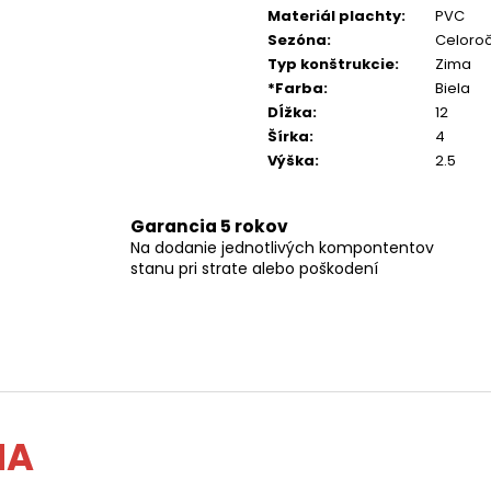
Materiál plachty
:
PVC
Sezóna
:
Celoro
Typ konštrukcie
:
Zima
*Farba
:
Biela
Dĺžka
:
12
Šírka
:
4
Výška
:
2.5
Garancia 5 rokov
Na dodanie jednotlivých kompontentov
stanu pri strate alebo poškodení
MA