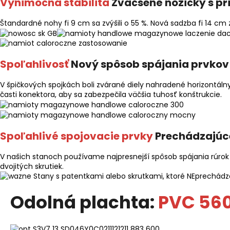
Výnimočná stabilita
Zväčšené nožičky s p
Štandardné nohy fi 9 cm sa zvýšili o 55 %. Nová sadzba fi 14 cm 
Spoľahlivosť
Nový spôsob spájania prvkov
V špičkových spojkách boli zvárané diely nahradené horizontáln
časti konektora, aby sa zabezpečila väčšia tuhosť konštrukcie.
Spoľahlivé spojovacie prvky
Prechádzajúc
V našich stanoch používame najpresnejší spôsob spájania rúrok
dvojitých skrutiek.
Stany s patentkami alebo skrutkami, ktoré NEprechádza
Odolná plachta:
PVC 56