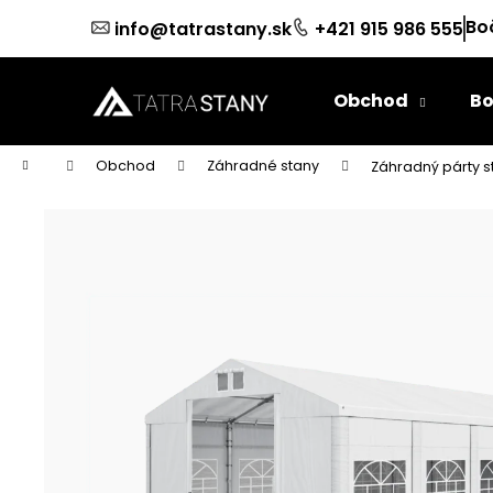
K
Prejsť
Bo
info@tatrastany.sk
+421 915 986 555
na
o
obsah
Späť
Späť
š
do
do
í
Obchod
Bo
k
obchodu
obchodu
Domov
Obchod
Záhradné stany
Záhradný párty s