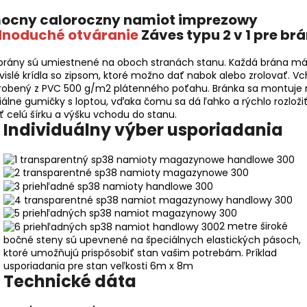
dnoduché otváranie
Záves typu 2 v 1 pre br
brány sú umiestnené na oboch stranách stanu. Každá brána m
vislé krídla so zipsom, ktoré možno dať nabok alebo zrolovať. V
yrobený z PVC 500 g/m2 plátenného poťahu. Bránka sa montuje 
iálne gumičky s loptou, vďaka čomu sa dá ľahko a rýchlo rozloži
ť celú šírku a výšku vchodu do stanu.
Individuálny výber usporiadania
2 metre široké
bočné steny sú upevnené na špeciálnych elastických pásoch,
ktoré umožňujú prispôsobiť stan vašim potrebám. Príklad
usporiadania pre stan veľkosti 6m x 8m
Technické dáta