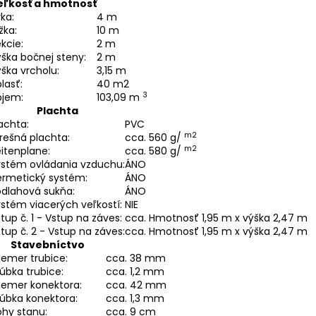
eľkosť a hmotnosť
rka:
4 m
žka:
10 m
kcie:
2 m
ška bočnej steny:
2 m
ška vrcholu:
3,15 m
lasť:
40 m2
3
bjem:
103,09 m
Plachta
achta:
PVC
m2
rešná plachta:
cca. 560 g/
m2
itenplane:
cca. 580 g/
ystém ovládania vzduchu:
ÁNO
ermetický systém:
ÁNO
odlahová sukňa:
ÁNO
stém viacerých veľkostí:
NIE
tup č. 1 - Vstup na záves:
cca. Hmotnosť 1,95 m x výška 2,47 m
tup č. 2 - Vstup na záves:
cca. Hmotnosť 1,95 m x výška 2,47 m
Stavebníctvo
iemer trubice:
cca. 38 mm
úbka trubice:
cca. 1,2 mm
iemer konektora:
cca. 42 mm
úbka konektora:
cca. 1,3 mm
hy stanu:
cca. 9 cm