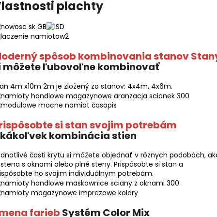
lastnosti plachty
oderný spôsob kombinovania stanov Stan
i môžete ľubovoľne kombinovať
tan 4m x10m 2m je zložený zo stanov: 4x4m, 4x6m.
rispôsobte si stan svojim potrebám
kákoľvek kombinácia stien
dnotlivé časti krytu si môžete objednať v rôznych podobách, ak
 stena s oknami alebo plné steny. Prispôsobte si stan a
ispôsobte ho svojim individuálnym potrebám.
mena farieb
Systém Color Mix