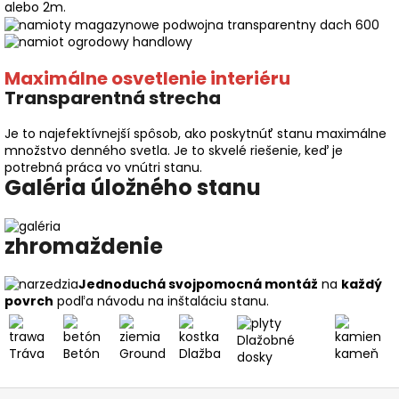
alebo 2m.
Maximálne osvetlenie interiéru
Transparentná strecha
Je to najefektívnejší spôsob, ako poskytnúť stanu maximálne
množstvo denného svetla. Je to skvelé riešenie, keď je
potrebná práca vo vnútri stanu.
Galéria úložného stanu
zhromaždenie
Jednoduchá svojpomocná montáž
na
každý
povrch
podľa návodu na inštaláciu stanu.
Dlažobné
Tráva
Betón
Ground
Dlažba
kameň
dosky
Z