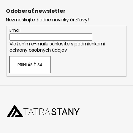
á
Odoberať newsletter
p
Nezmeškajte žiadne novinky či zľavy!
ä
t
Email
i
Vložením e-mailu súhlasíte s
podmienkami
e
ochrany osobných údajov
PRIHLÁSIŤ SA