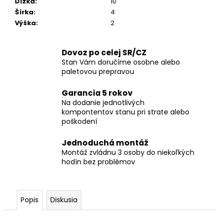
Dĺžka
:
10
Šírka
:
4
Výška
:
2
Dovoz po celej SR/CZ
Stan Vám doručíme osobne alebo
paletovou prepravou
Garancia 5 rokov
Na dodanie jednotlivých
kompontentov stanu pri strate alebo
poškodení
Jednoduchá montáž
Montáž zvládnu 3 osoby do niekoľkých
hodín bez problémov
Popis
Diskusia