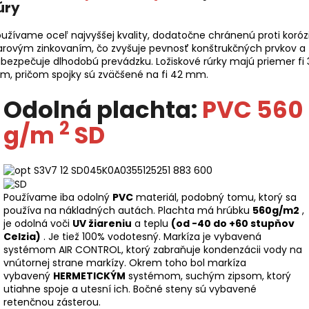
úry
užívame oceľ najvyššej kvality, dodatočne chránenú proti korózi
arovým zinkovaním, čo zvyšuje pevnosť konštrukčných prvkov a
bezpečuje dlhodobú prevádzku. Ložiskové rúrky majú priemer fi 
m, pričom spojky sú zväčšené na fi 42 mm.
Odolná plachta:
PVC 560
2
g/m
SD
Používame iba odolný
PVC
materiál, podobný tomu, ktorý sa
používa na nákladných autách. Plachta má hrúbku
560g/m2
,
je odolná voči
UV žiareniu
a teplu
(od -40 do +60 stupňov
Celzia)
. Je tiež 100% vodotesný. Markíza je vybavená
systémom AIR CONTROL, ktorý zabraňuje kondenzácii vody na
vnútornej strane markízy. Okrem toho bol markíza
vybavený
HERMETICKÝM
systémom, suchým zipsom, ktorý
utiahne spoje a utesní ich. Bočné steny sú vybavené
retenčnou zásterou.