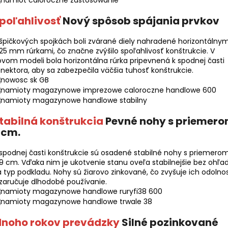
poľahlivosť
Nový spôsob spájania prvkov
špičkových spojkách boli zvárané diely nahradené horizontálnym
 25 mm rúrkami, čo značne zvýšilo spoľahlivosť konštrukcie. V
vom modeli bola horizontálna rúrka pripevnená k spodnej časti
nektora, aby sa zabezpečila väčšia tuhosť konštrukcie.
tabilná konštrukcia
Pevné nohy s priemer
 cm.
spodnej časti konštrukcie sú osadené stabilné nohy s priemero
 9 cm. Vďaka nim je ukotvenie stanu oveľa stabilnejšie bez ohľa
 typ podkladu. Nohy sú žiarovo zinkované, čo zvyšuje ich odolno
zaručuje dlhodobé používanie.
noho rokov prevádzky
Silné pozinkované