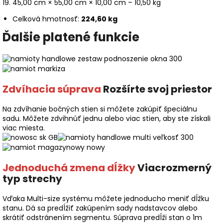
45,00 cm × 55,00 cm × 10,00 cm – 10,50 kg
Celková hmotnosť:
224,60 kg
Ďalšie platené funkcie
Zdvíhacia súprava
Rozšírte svoj priestor
Na zdvíhanie bočných stien si môžete zakúpiť špeciálnu
sadu. Môžete zdvihnúť jednu alebo viac stien, aby ste získali
viac miesta.
Jednoduchá zmena dĺžky
Viacrozmerný
typ strechy
Vďaka Multi-size systému môžete jednoducho meniť dĺžku
stanu. Dá sa predĺžiť zakúpením sady nadstavcov alebo
skrátiť odstránením segmentu. Súprava predĺži stan o 1m