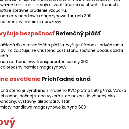
Len stan s hornými ventilátormi na oboch stranách
isťuje správne prúdenie vzduchu.
vyšuje bezpečnosť
Retenčný plášť
äčšená šírka retenčného plášťa zvyšuje účinnosť odvádzania
dy. To zaisťuje, že vnútorná časť stanu zostane počas dažďa
uchá.
lné osvetlenie
Priehľadné okná
očná stena je vyrobená z hrubého PVC plátna 580 g/m2. Vďaka
iehľadnej bočnej stene vyzerá stan pekne. Je vhodný ako
chodný, výstavný alebo párty stan.
ový