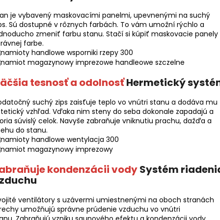
tan je vybavený maskovacími panelmi, upevnenými na suchý
ps. Sú dostupné v rôznych farbách. To vám umožní rýchlo a
dnoducho zmeniť farbu stanu. Stačí si kúpiť maskovacie panely
rávnej farbe.
äčšia tesnosť a odolnosť
Hermetický systé
datočný suchý zips zaisťuje teplo vo vnútri stanu a dodáva mu
tetický vzhľad. Vďaka nim steny do seba dokonale zapadajú a
oria súvislý celok. Navyše zabraňuje vniknutiu prachu, dažďa a
ehu do stanu.
abraňuje kondenzácii vody
Systém riadeni
zduchu
ojité ventilátory s uzávermi umiestnenými na oboch stranách
rechy umožňujú správne prúdenie vzduchu vo vnútri
anu. Zabraňujú vzniku saunového efektu a kondenzácii vody.