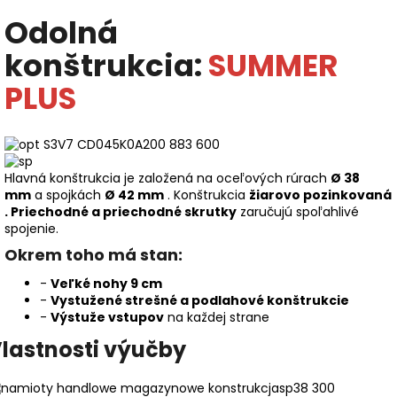
Odolná
konštrukcia:
SUMMER
PLUS
Hlavná konštrukcia je založená na oceľových rúrach
Ø 38
mm
a spojkách
Ø 42 mm
. Konštrukcia
žiarovo pozinkovaná
.
Priechodné a priechodné skrutky
zaručujú spoľahlivé
spojenie.
Okrem toho má stan:
-
Veľké nohy 9 cm
-
Vystužené strešné a podlahové konštrukcie
-
Výstuže vstupov
na každej strane
lastnosti výučby