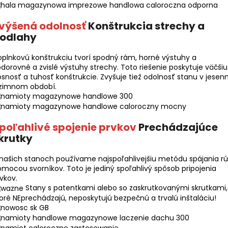
výšená odolnosť
Konštrukcia strechy a
odlahy
plnkovú konštrukciu tvorí spodný rám, horné výstuhy a
dorovné a zvislé výstuhy strechy. Toto riešenie poskytuje väčšiu
snosť a tuhosť konštrukcie. Zvyšuje tiež odolnosť stanu v jesen
 zimnom období.
poľahlivé spojenie prvkov
Prechádzajúce
krutky
našich stanoch používame najspoľahlivejšiu metódu spájania rú
mocou svorníkov. Toto je jediný spoľahlivý spôsob pripojenia
vkov.
Stany s patentkami alebo so zaskrutkovanými skrutkami,
oré NEprechádzajú, neposkytujú bezpečnú a trvalú inštaláciu!