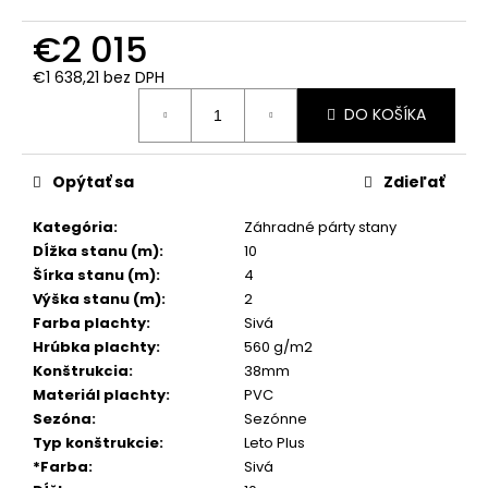
č
a
€2 015
m
e
€1 638,21 bez DPH
Jednotková
DO KOŠÍKA
cena:
Opýtať sa
Zdieľať
Kategória
:
Záhradné párty stany
Dĺžka stanu (m)
:
10
Šírka stanu (m)
:
4
Výška stanu (m)
:
2
Farba plachty
:
Sivá
Hrúbka plachty
:
560 g/m2
Konštrukcia
:
38mm
Materiál plachty
:
PVC
Sezóna
:
Sezónne
Typ konštrukcie
:
Leto Plus
*Farba
:
Sivá