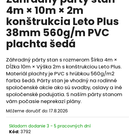
je
á
4m × 10m × 2m
0,0
z
j
konštrukcia Leto Plus
5
s
hviezdičiek.
38mm 560g/m PVC
ť
?
plachta šedá
Záhradný párty stan s rozmerom Šírka 4m ×
Dĺžka 10m × Výška 2m s konštrukciou Leto Plus.
HĽADAŤ
Materiál plachty je PVC s hrúbkou 560g/m2
farba šedá. Párty stan je vhodný na rodinné
spoločenské akcie ako sú svadby, oslavy a iné
spoločenské podujatia. S naším párty stanom
O
vám počasie neprekazí plány.
d
p
Môžeme doručiť do:
17.8.2026
o
r
Skladom dodanie 3 - 5 pracovných dní
ú
Kód:
3792