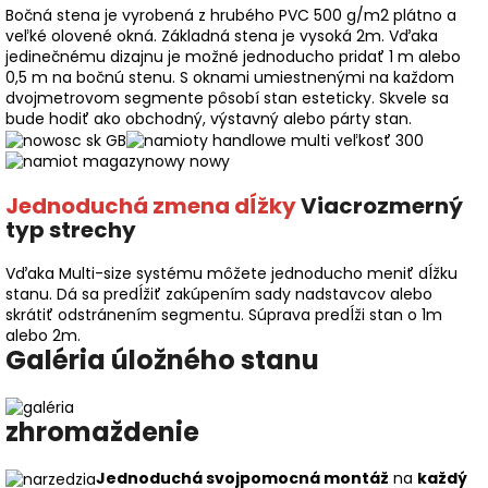
Bočná stena je vyrobená z hrubého PVC 500 g/m2 plátno a
veľké olovené okná. Základná stena je vysoká 2m. Vďaka
jedinečnému dizajnu je možné jednoducho pridať 1 m alebo
0,5 m na bočnú stenu. S oknami umiestnenými na každom
dvojmetrovom segmente pôsobí stan esteticky. Skvele sa
bude hodiť ako obchodný, výstavný alebo párty stan.
Jednoduchá zmena dĺžky
Viacrozmerný
typ strechy
Vďaka Multi-size systému môžete jednoducho meniť dĺžku
stanu. Dá sa predĺžiť zakúpením sady nadstavcov alebo
skrátiť odstránením segmentu. Súprava predĺži stan o 1m
alebo 2m.
Galéria úložného stanu
zhromaždenie
Jednoduchá svojpomocná montáž
na
každý