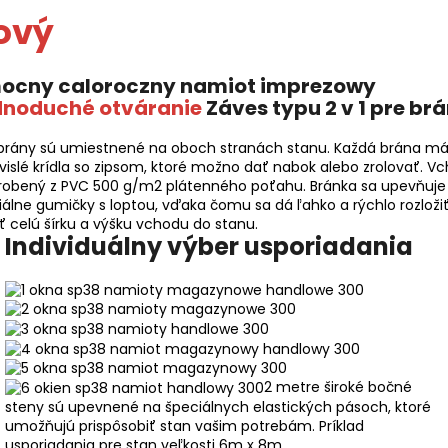
ový
dnoduché otváranie
Záves typu 2 v 1 pre br
brány sú umiestnené na oboch stranách stanu. Každá brána m
vislé krídla so zipsom, ktoré možno dať nabok alebo zrolovať. V
yrobený z PVC 500 g/m2 plátenného poťahu. Bránka sa upevňuje
iálne gumičky s loptou, vďaka čomu sa dá ľahko a rýchlo rozloži
ť celú šírku a výšku vchodu do stanu.
Individuálny výber usporiadania
2 metre široké bočné
steny sú upevnené na špeciálnych elastických pásoch, ktoré
umožňujú prispôsobiť stan vašim potrebám. Príklad
usporiadania pre stan veľkosti 6m x 8m