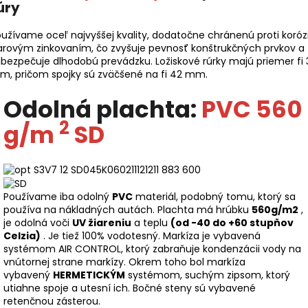
úry
užívame oceľ najvyššej kvality, dodatočne chránenú proti korózi
arovým zinkovaním, čo zvyšuje pevnosť konštrukčných prvkov a
bezpečuje dlhodobú prevádzku. Ložiskové rúrky majú priemer fi 
m, pričom spojky sú zväčšené na fi 42 mm.
Odolná plachta:
PVC 560
2
g/m
SD
Používame iba odolný
PVC
materiál, podobný tomu, ktorý sa
používa na nákladných autách. Plachta má hrúbku
560g/m2
,
je odolná voči
UV žiareniu
a teplu
(od -40 do +60 stupňov
Celzia)
. Je tiež 100% vodotesný. Markíza je vybavená
systémom AIR CONTROL, ktorý zabraňuje kondenzácii vody na
vnútornej strane markízy. Okrem toho bol markíza
vybavený
HERMETICKÝM
systémom, suchým zipsom, ktorý
utiahne spoje a utesní ich. Bočné steny sú vybavené
retenčnou zásterou.