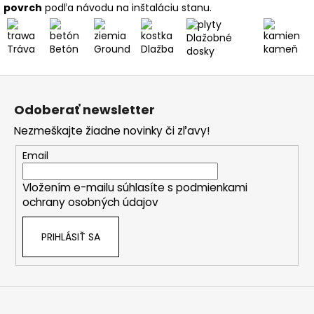
povrch
podľa návodu na inštaláciu stanu.
Dlažobné
Tráva
Betón
Ground
Dlažba
kameň
dosky
Z
á
Odoberať newsletter
p
Nezmeškajte žiadne novinky či zľavy!
ä
t
Email
i
Vložením e-mailu súhlasíte s
podmienkami
e
ochrany osobných údajov
PRIHLÁSIŤ SA