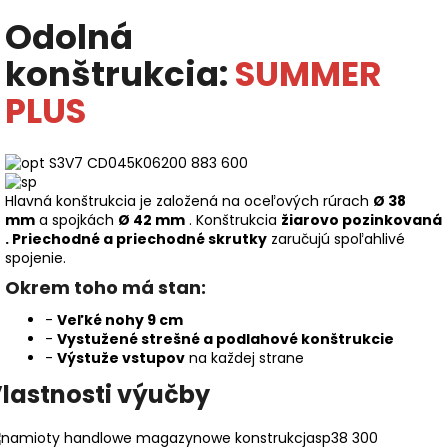
Odolná
konštrukcia:
SUMMER
PLUS
Hlavná konštrukcia je založená na oceľových rúrach
Ø 38
mm
a spojkách
Ø 42 mm
. Konštrukcia
žiarovo pozinkovaná
.
Priechodné a priechodné skrutky
zaručujú spoľahlivé
spojenie.
Okrem toho má stan:
-
Veľké nohy 9 cm
-
Vystužené strešné a podlahové konštrukcie
-
Výstuže vstupov
na každej strane
lastnosti výučby