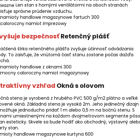
Len stan s hornými ventilátormi na oboch stranách
isťuje správne prúdenie vzduchu.
vyšuje bezpečnosť
Retenčný plášť
äčšená šírka retenčného plášťa zvyšuje účinnosť odvádzania
dy. To zaisťuje, že vnútorná časť stanu zostane počas dažďa
uchá.
traktívny vzhľad
Okná s olovom
čná stena je vyrobená z hrubého PVC 500 g/m2 plátno a veľké
ovené okná. Základná stena je vysoká 2m. Jeho jedinečný dizajn
ožňuje jednoducho pridať 1 m alebo 0,5 m na bočnú stenu. S
knami umiestnenými na každom dvojmetrovom segmente pôso
an esteticky. Skvele sa bude hodiť ako obchodný, výstavný aleb
rty stan.