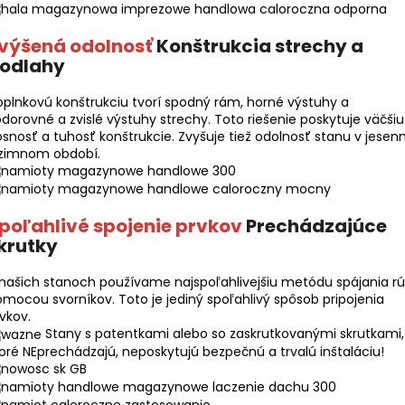
výšená odolnosť
Konštrukcia strechy a
odlahy
plnkovú konštrukciu tvorí spodný rám, horné výstuhy a
dorovné a zvislé výstuhy strechy. Toto riešenie poskytuje väčšiu
snosť a tuhosť konštrukcie. Zvyšuje tiež odolnosť stanu v jesen
 zimnom období.
poľahlivé spojenie prvkov
Prechádzajúce
krutky
našich stanoch používame najspoľahlivejšiu metódu spájania rú
mocou svorníkov. Toto je jediný spoľahlivý spôsob pripojenia
vkov.
Stany s patentkami alebo so zaskrutkovanými skrutkami,
oré NEprechádzajú, neposkytujú bezpečnú a trvalú inštaláciu!