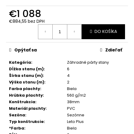
č
a
€1 088
m
e
€884,55 bez DPH
Jednotková
DO KOŠÍKA
cena:
Opýtať sa
Zdieľať
Kategória
:
Záhradné párty stany
Dĺžka stanu (m)
:
6
Šírka stanu (m)
:
4
Výška stanu (m)
:
2
Farba plachty
:
Biela
Hrúbka plachty
:
560 g/m2
Konštrukcia
:
38mm
Materiál plachty
:
PVC
Sezóna
:
Sezónne
Typ konštrukcie
:
Leto Plus
*Farba
:
Biela