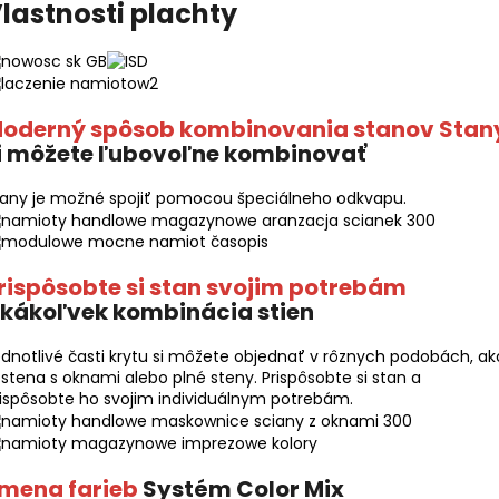
lastnosti plachty
oderný spôsob kombinovania stanov Stan
i môžete ľubovoľne kombinovať
tany je možné spojiť pomocou špeciálneho odkvapu.
rispôsobte si stan svojim potrebám
kákoľvek kombinácia stien
dnotlivé časti krytu si môžete objednať v rôznych podobách, ak
 stena s oknami alebo plné steny. Prispôsobte si stan a
ispôsobte ho svojim individuálnym potrebám.
mena farieb
Systém Color Mix