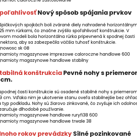
poľahlivosť
Nový spôsob spájania prvkov
špičkových spojkách boli zvárané diely nahradené horizontálnym
 25 mm rúrkami, čo značne zvýšilo spoľahlivosť konštrukcie. V
vom modeli bola horizontálna rúrka pripevnená k spodnej časti
nektora, aby sa zabezpečila väčšia tuhosť konštrukcie.
tabilná konštrukcia
Pevné nohy s priemer
 cm.
spodnej časti konštrukcie sú osadené stabilné nohy s priemero
 9 cm. Vďaka nim je ukotvenie stanu oveľa stabilnejšie bez ohľa
 typ podkladu. Nohy sú žiarovo zinkované, čo zvyšuje ich odolno
zaručuje dlhodobé používanie.
noho rokov prevádzky
Silné pozinkované