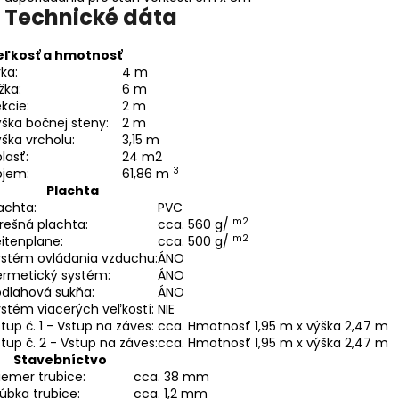
Technické dáta
eľkosť a hmotnosť
rka:
4 m
žka:
6 m
kcie:
2 m
ška bočnej steny:
2 m
ška vrcholu:
3,15 m
lasť:
24 m2
3
bjem:
61,86 m
Plachta
achta:
PVC
m2
rešná plachta:
cca. 560 g/
m2
itenplane:
cca. 500 g/
ystém ovládania vzduchu:
ÁNO
ermetický systém:
ÁNO
odlahová sukňa:
ÁNO
stém viacerých veľkostí:
NIE
tup č. 1 - Vstup na záves:
cca. Hmotnosť 1,95 m x výška 2,47 m
tup č. 2 - Vstup na záves:
cca. Hmotnosť 1,95 m x výška 2,47 m
Stavebníctvo
iemer trubice:
cca. 38 mm
úbka trubice:
cca. 1,2 mm