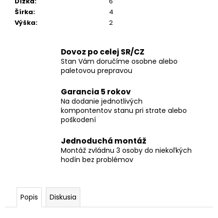
Dĺžka
:
6
Šírka
:
4
Výška
:
2
Dovoz po celej SR/CZ
Stan Vám doručíme osobne alebo
paletovou prepravou
Garancia 5 rokov
Na dodanie jednotlivých
kompontentov stanu pri strate alebo
poškodení
Jednoduchá montáž
Montáž zvládnu 3 osoby do niekoľkých
hodín bez problémov
Popis
Diskusia