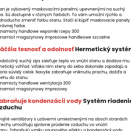
tan je vybavený maskovacími panelmi, upevnenými na suchý
ps. Sú dostupné v rôznych farbách. To vám umožní rýchlo a
dnoducho zmeniť farbu stanu. Stačí si kúpiť maskovacie panely
rávnej farbe.
äčšia tesnosť a odolnosť
Hermetický systé
datočný suchý zips zaisťuje teplo vo vnútri stanu a dodáva mu
tetický vzhľad. Vďaka nim steny do seba dokonale zapadajú a
oria súvislý celok. Navyše zabraňuje vniknutiu prachu, dažďa a
ehu do stanu.
abraňuje kondenzácii vody
Systém riadeni
zduchu
ojité ventilátory s uzávermi umiestnenými na oboch stranách
rechy umožňujú správne prúdenie vzduchu vo vnútri
anu. Zabraňujú vzniku saunového efektu a kondenzácii vody.