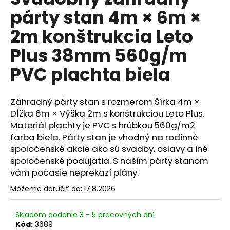
je
á
párty stan 4m × 6m ×
0,0
z
j
2m konštrukcia Leto
5
s
hviezdičiek.
Plus 38mm 560g/m
ť
?
PVC plachta biela
Záhradný párty stan s rozmerom Šírka 4m ×
Dĺžka 6m × Výška 2m s konštrukciou Leto Plus.
HĽADAŤ
Materiál plachty je PVC s hrúbkou 560g/m2
farba biela. Párty stan je vhodný na rodinné
spoločenské akcie ako sú svadby, oslavy a iné
spoločenské podujatia. S naším párty stanom
O
vám počasie neprekazí plány.
d
p
Môžeme doručiť do:
17.8.2026
o
r
Skladom dodanie 3 - 5 pracovných dní
ú
Kód:
3689