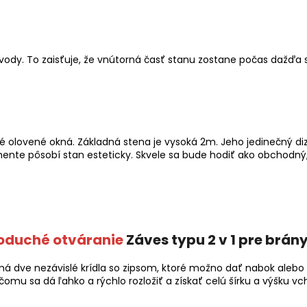
vody. To zaisťuje, že vnútorná časť stanu zostane počas dažďa 
é olovené okná. Základná stena je vysoká 2m. Jeho jedinečný d
e pôsobí stan esteticky. Skvele sa bude hodiť ako obchodný, 
oduché otváranie
Záves typu 2 v 1 pre brán
 dve nezávislé krídla so zipsom, ktoré možno dať nabok alebo
omu sa dá ľahko a rýchlo rozložiť a získať celú šírku a výšku v