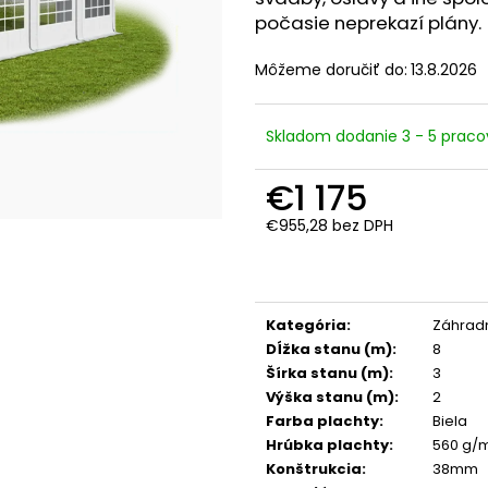
počasie neprekazí plány.
Môžeme doručiť do:
13.8.2026
Skladom dodanie 3 - 5 praco
€1 175
€955,28 bez DPH
Jednotková
cena:
Kategória
:
Záhradn
Dĺžka stanu (m)
:
8
Šírka stanu (m)
:
3
Výška stanu (m)
:
2
Farba plachty
:
Biela
Hrúbka plachty
:
560 g/
Konštrukcia
:
38mm