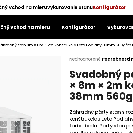
čný vchod na mieru
Vykurovanie stanu
Konfigurátor
čný vchod na mieru
Konfigurátor
Vykurovan
Čo potrebujete nájsť?
záhradný stan 3m × 8m × 2m konštrukcia Leto Podlahy 38mm 560g/m 
HĽADAŤ
Priemerné
Neohodnotené
Podrobnosti 
hodnotenie
Svadobný p
produktu
je
Odporúčame
× 8m × 2m k
0,0
z
38mm 560g/
5
hviezdičiek.
Záhradný párty stan s r
konštrukciou Leto Podlah
farba biela. Párty stan j
svadby, oslavy a iné spo