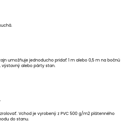
suchá.
izajn umožňuje jednoducho pridať 1 m alebo 0,5 m na bočnú
výstavný alebo párty stan.
y
 zrolovať. Vchod je vyrobený z PVC 500 g/m2 plátenného
chodu do stanu.