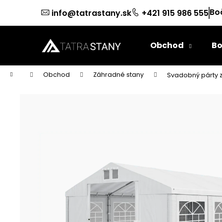
K
Prejsť
Bo
info@tatrastany.sk
+421 915 986 555
na
o
obsah
Späť
Späť
š
do
do
í
Obchod
Bo
k
obchodu
obchodu
Domov
Obchod
Záhradné stany
Svadobný párty 