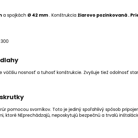
m
a spojkách
Ø 42 mm
. Konštrukcia
žiarovo pozinkovaná .
Pri
odlahy
e väčšiu nosnosť a tuhosť konštrukcie. Zvyšuje tiež odolnosť st
skrutky
úr pomocou svorníkov. Toto je jediný spoľahlivý spôsob pripojen
, ktoré NEprechádzajú, neposkytujú bezpečnú a trvalú inštaláci