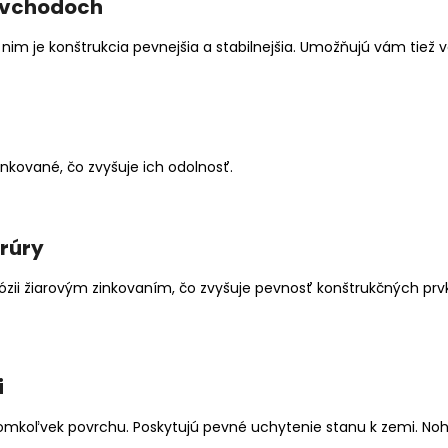
 vchodoch
 nim je konštrukcia pevnejšia a stabilnejšia. Umožňujú vám tie
nkované, čo zvyšuje ich odolnosť.
rúry
rózii žiarovým zinkovaním, čo zvyšuje pevnosť konštrukčných pr
i
omkoľvek povrchu. Poskytujú pevné uchytenie stanu k zemi. Nohy 