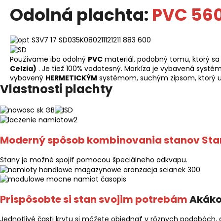
Odolná plachta:
PVC 56
Používame iba odolný
PVC
materiál, podobný tomu, ktorý s
Celzia)
. Je tiež 100% vodotesný. Markíza je vybavená systé
vybavený
HERMETICKÝM
systémom, suchým zipsom, ktorý ut
Vlastnosti plachty
Moderný spôsob kombinovania stanov Sta
Stany je možné spojiť pomocou špeciálneho odkvapu.
Prispôsobte si stan svojim potrebám
Akáko
Jednotlivé časti krytu si môžete objednať v rôznych podobách, 