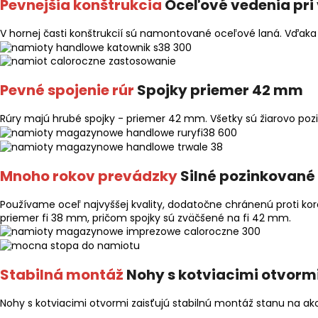
Pevnejšia konštrukcia
Oceľové vedenia pri
V hornej časti konštrukcií sú namontované oceľové laná. Vďaka
Pevné spojenie rúr
Spojky priemer 42 mm
Rúry majú hrubé spojky - priemer 42 mm. Všetky sú žiarovo pozi
Mnoho rokov prevádzky
Silné pozinkované 
Používame oceľ najvyššej kvality, dodatočne chránenú proti ko
priemer fi 38 mm, pričom spojky sú zväčšené na fi 42 mm.
Stabilná montáž
Nohy s kotviacimi otvorm
Nohy s kotviacimi otvormi zaisťujú stabilnú montáž stanu na ak