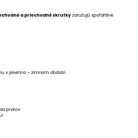
echodné a priechodné skrutky
zaručujú spoľahlivé
anu v jesenno - zimnom období.
ia prvkov.
u!