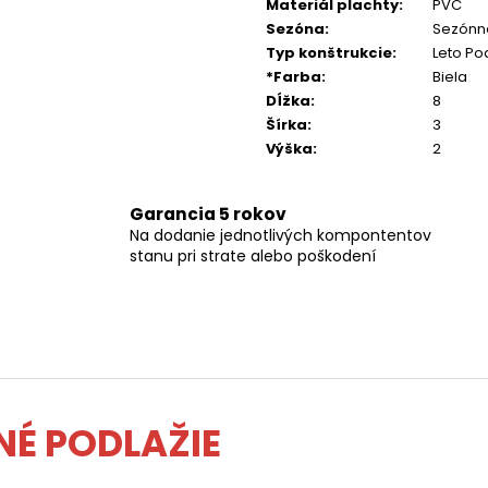
Materiál plachty
:
PVC
Sezóna
:
Sezónn
Typ konštrukcie
:
Leto Po
*Farba
:
Biela
Dĺžka
:
8
Šírka
:
3
Výška
:
2
Garancia 5 rokov
Na dodanie jednotlivých kompontentov
stanu pri strate alebo poškodení
NÉ PODLAŽIE