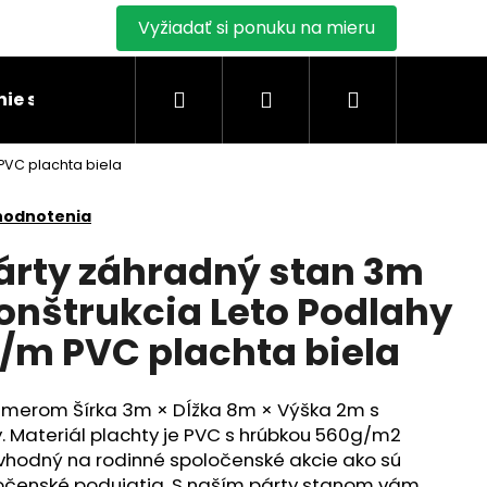
Vyžiadať si ponuku na mieru
Hľadať
Prihlásenie
Nákupný
ie stanu
Montáž skladových stanov
Blogy
PVC plachta biela
košík
hodnotenia
árty záhradný stan 3m
onštrukcia Leto Podlahy
m PVC plachta biela
ozmerom Šírka 3m × Dĺžka 8m × Výška 2m s
y. Materiál plachty je PVC s hrúbkou 560g/m2
e vhodný na rodinné spoločenské akcie ako sú
ločenské podujatia. S naším párty stanom vám