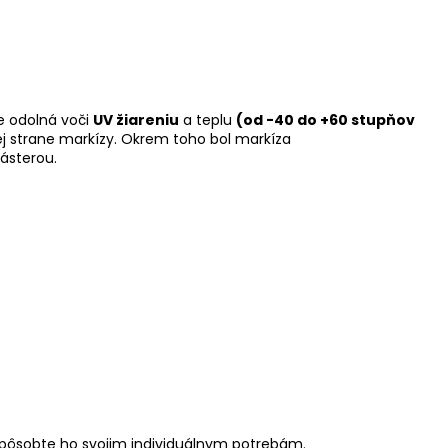
je odolná voči
UV žiareniu
a teplu
(od -40 do +60 stupňov
j strane markízy. Okrem toho bol markíza
ásterou.
rispôsobte ho svojim individuálnym potrebám.