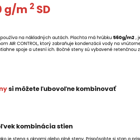
2
0 g/m
SD
a používa na nákladných autách. Plachta má hrúbku
560g/m2
, 
mom AIR CONTROL, ktorý zabraňuje kondenzácii vody na vnútorne
iahne spoje a utesní ich. Bočné steny sú vybavené retenčnou z
ny
si môžete ľubovoľne kombinovať
ľvek kombinácia stien
ako je stena s oknami alebo plné steny. Prispôsobte si stan a p