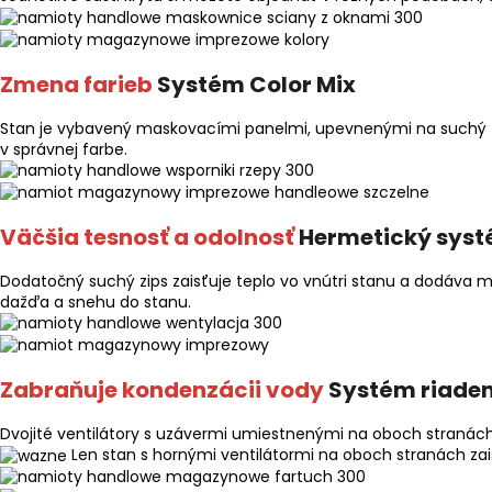
Zmena farieb
Systém Color Mix
Stan je vybavený maskovacími panelmi, upevnenými na suchý zi
v správnej farbe.
Väčšia tesnosť a odolnosť
Hermetický sys
Dodatočný suchý zips zaisťuje teplo vo vnútri stanu a dodáva m
dažďa a snehu do stanu.
Zabraňuje kondenzácii vody
Systém riaden
Dvojité ventilátory s uzávermi umiestnenými na oboch stranác
Len stan s hornými ventilátormi na oboch stranách za