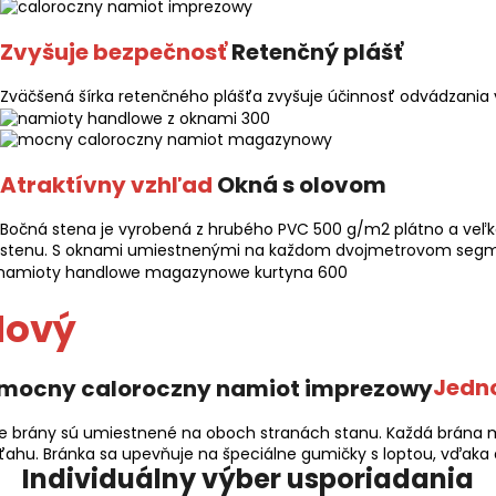
Zvyšuje bezpečnosť
Retenčný plášť
Zväčšená šírka retenčného plášťa zvyšuje účinnosť odvádzania 
Atraktívny vzhľad
Okná s olovom
Bočná stena je vyrobená z hrubého PVC 500 g/m2 plátno a veľk
stenu. S oknami umiestnenými na každom dvojmetrovom segment
Nový
Jedn
e brány sú umiestnené na oboch stranách stanu. Každá brána má
ťahu. Bránka sa upevňuje na špeciálne gumičky s loptou, vďaka č
Individuálny výber usporiadania