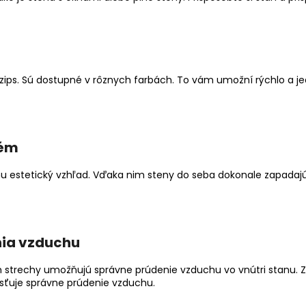
ps. Sú dostupné v rôznych farbách. To vám umožní rýchlo a je
tém
u estetický vzhľad. Vďaka nim steny do seba dokonale zapadajú a
ia vzduchu
h strechy umožňujú správne prúdenie vzduchu vo vnútri stanu. 
isťuje správne prúdenie vzduchu.