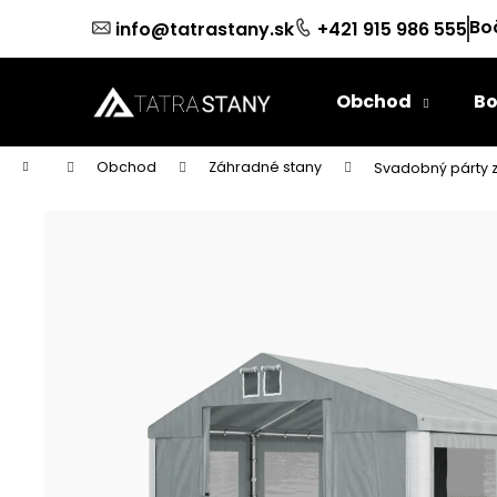
K
Prejsť
Bo
info@tatrastany.sk
+421 915 986 555
na
o
obsah
Späť
Späť
š
do
do
í
Obchod
Bo
k
obchodu
obchodu
Domov
Obchod
Záhradné stany
Svadobný párty 