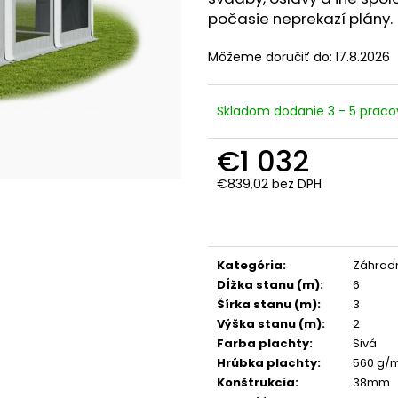
počasie neprekazí plány.
Môžeme doručiť do:
17.8.2026
Skladom dodanie 3 - 5 praco
€1 032
€839,02 bez DPH
Jednotková
cena:
Kategória
:
Záhradn
Dĺžka stanu (m)
:
6
Šírka stanu (m)
:
3
Výška stanu (m)
:
2
Farba plachty
:
Sivá
Hrúbka plachty
:
560 g/
Konštrukcia
:
38mm