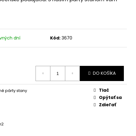
vných dní
Kód:
3670
DO KOŠÍKA
Tlač
é párty stany
Opýtať sa
Zdieľať
m2