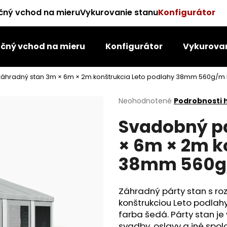
čný vchod na mieru
Vykurovanie stanu
Konfigurátor
čný vchod na mieru
Konfigurátor
Vykurovan
Čo potrebujete nájsť?
záhradný stan 3m × 6m × 2m konštrukcia Leto podlahy 38mm 560g/m
HĽADAŤ
Priemerné
Neohodnotené
Podrobnosti 
hodnotenie
Svadobný p
produktu
je
Odporúčame
× 6m × 2m k
0,0
z
38mm 560g/
5
hviezdičiek.
Záhradný párty stan s r
konštrukciou Leto podlah
farba šedá. Párty stan j
svadby, oslavy a iné spo