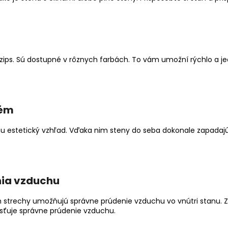
ps. Sú dostupné v rôznych farbách. To vám umožní rýchlo a je
tém
u estetický vzhľad. Vďaka nim steny do seba dokonale zapadajú a
ia vzduchu
h strechy umožňujú správne prúdenie vzduchu vo vnútri stanu. 
isťuje správne prúdenie vzduchu.