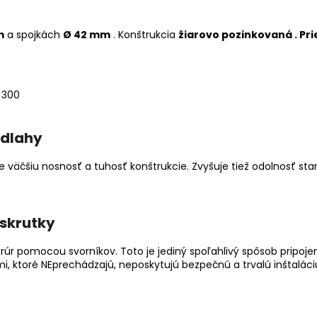
m
a spojkách
Ø 42 mm
. Konštrukcia
žiarovo pozinkovaná .
Pri
odlahy
e väčšiu nosnosť a tuhosť konštrukcie. Zvyšuje tiež odolnosť st
skrutky
úr pomocou svorníkov. Toto je jediný spoľahlivý spôsob pripojen
, ktoré NEprechádzajú, neposkytujú bezpečnú a trvalú inštaláci