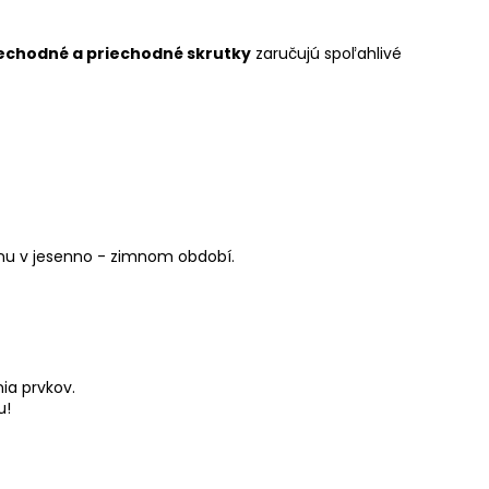
echodné a priechodné skrutky
zaručujú spoľahlivé
anu v jesenno - zimnom období.
ia prvkov.
u!