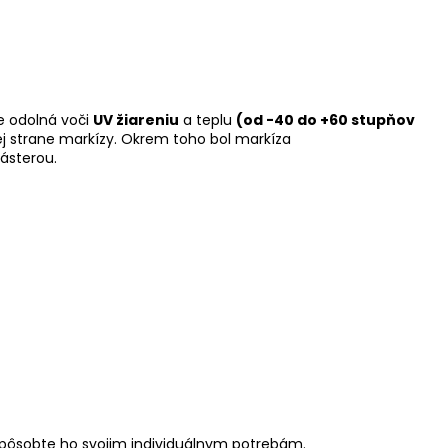
je odolná voči
UV žiareniu
a teplu
(od -40 do +60 stupňov
j strane markízy. Okrem toho bol markíza
ásterou.
rispôsobte ho svojim individuálnym potrebám.