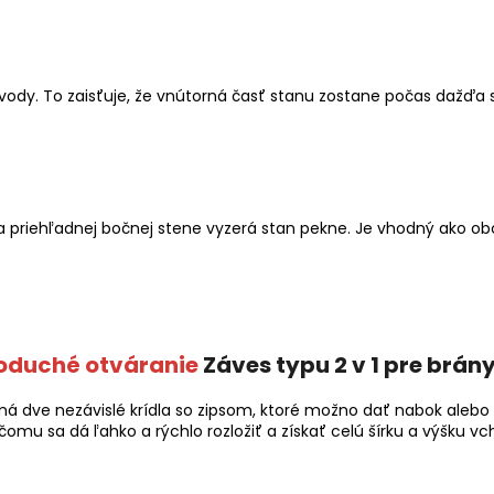
vody. To zaisťuje, že vnútorná časť stanu zostane počas dažďa 
priehľadnej bočnej stene vyzerá stan pekne. Je vhodný ako obc
oduché otváranie
Záves typu 2 v 1 pre brán
 dve nezávislé krídla so zipsom, ktoré možno dať nabok alebo
omu sa dá ľahko a rýchlo rozložiť a získať celú šírku a výšku v