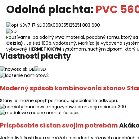
Odolná plachta:
PVC 56
Používame iba odolný
PVC
materiál, podobný tomu, ktorý s
Celzia)
. Je tiež 100% vodotesný. Markíza je vybavená systé
vybavený
HERMETICKÝM
systémom, suchým zipsom, ktorý ut
Vlastnosti plachty
Moderný spôsob kombinovania stanov Sta
Stany je možné spojiť pomocou špeciálneho odkvapu.
Prispôsobte si stan svojim potrebám
Akáko
Jednotlivé časti krytu si môžete objednať v rôznych podobách, 