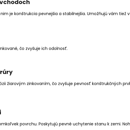
 vchodoch
 nim je konštrukcia pevnejšia a stabilnejšia. Umožňujú vám tie
nkované, čo zvyšuje ich odolnosť.
rúry
rózii žiarovým zinkovaním, čo zvyšuje pevnosť konštrukčných pr
i
omkoľvek povrchu. Poskytujú pevné uchytenie stanu k zemi. Nohy 