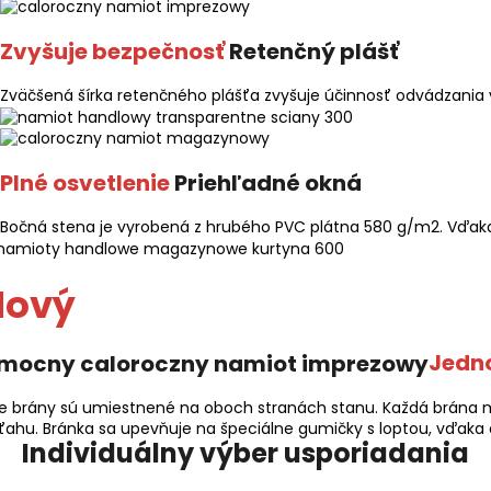
Zvyšuje bezpečnosť
Retenčný plášť
Zväčšená šírka retenčného plášťa zvyšuje účinnosť odvádzania 
Plné osvetlenie
Priehľadné okná
Bočná stena je vyrobená z hrubého PVC plátna 580 g/m2. Vďaka 
Nový
Jedn
e brány sú umiestnené na oboch stranách stanu. Každá brána má
ťahu. Bránka sa upevňuje na špeciálne gumičky s loptou, vďaka č
Individuálny výber usporiadania