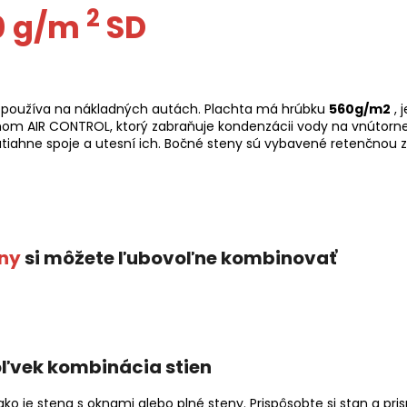
2
0 g/m
SD
a používa na nákladných autách. Plachta má hrúbku
560g/m2
, 
mom AIR CONTROL, ktorý zabraňuje kondenzácii vody na vnútorne
iahne spoje a utesní ich. Bočné steny sú vybavené retenčnou z
ny
si môžete ľubovoľne kombinovať
ľvek kombinácia stien
ako je stena s oknami alebo plné steny. Prispôsobte si stan a p