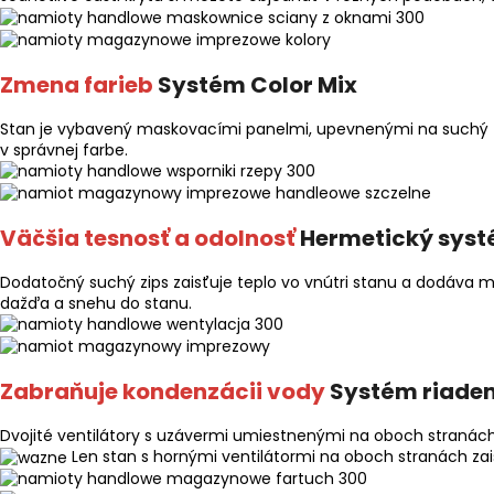
Zmena farieb
Systém Color Mix
Stan je vybavený maskovacími panelmi, upevnenými na suchý zi
v správnej farbe.
Väčšia tesnosť a odolnosť
Hermetický sys
Dodatočný suchý zips zaisťuje teplo vo vnútri stanu a dodáva m
dažďa a snehu do stanu.
Zabraňuje kondenzácii vody
Systém riaden
Dvojité ventilátory s uzávermi umiestnenými na oboch stranác
Len stan s hornými ventilátormi na oboch stranách za