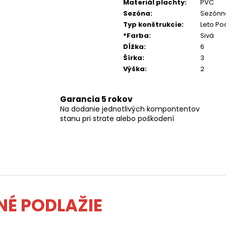
Materiál plachty
:
PVC
Sezóna
:
Sezónn
Typ konštrukcie
:
Leto Po
*Farba
:
Sivá
Dĺžka
:
6
Šírka
:
3
Výška
:
2
Garancia 5 rokov
Na dodanie jednotlivých kompontentov
stanu pri strate alebo poškodení
NÉ PODLAŽIE