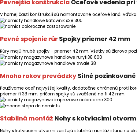
Pevnejšia konštrukcia
Oceľové vedenia pri
V hornej časti konštrukcií sú namontované oceľové laná. Vďaka
Pevné spojenie rúr
Spojky priemer 42 mm
Rúry majú hrubé spojky - priemer 42 mm. Všetky sú žiarovo pozi
Mnoho rokov prevádzky
Silné pozinkované 
Používame oceľ najvyššej kvality, dodatočne chránenú proti ko
priemer fi 38 mm, pričom spojky sú zväčšené na fi 42 mm.
Stabilná montáž
Nohy s kotviacimi otvorm
Nohy s kotviacimi otvormi zaisťujú stabilnú montáž stanu na ak