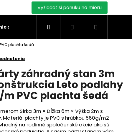
Vyžiadať si ponuku na mieru
Hľadať
Prihlásenie
Nákupný
ie stanu
Montáž skladových stanov
Blogy
 PVC plachta šedá
košík
hodnotenia
árty záhradný stan 3m
onštrukcia Leto podlahy
m PVC plachta šedá
ozmerom Šírka 3m × Dĺžka 6m × Výška 2m s
y. Materiál plachty je PVC s hrúbkou 560g/m2
e vhodný na rodinné spoločenské akcie ako sú
ločenské podujatia. S naším párty stanom vám