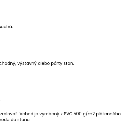
suchá.
hodný, výstavný alebo párty stan.
y
 zrolovať. Vchod je vyrobený z PVC 500 g/m2 plátenného
chodu do stanu.