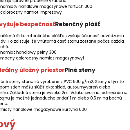
isťuje správne prúdenie vzduchu.
vyšuje bezpečnosť
Retenčný plášť
äčšená šírka retenčného plášťa zvyšuje účinnosť odvádzania
dy. To zaisťuje, že vnútorná časť stanu zostane počas dažďa
uchá.
deálny úložný priestor
Plné steny
čné steny stanu sú vyrobené z PVC 500 g/m2. Stany s týmto
pom stien môžu slúžiť ako: sklad, autoumyváreň alebo
elňa. Základná stena je vysoká 2m. Vďaka svojmu jedinečnému
zajnu je možné jednoducho pridať 1 m alebo 0,5 m na bočnú
enu.
ový