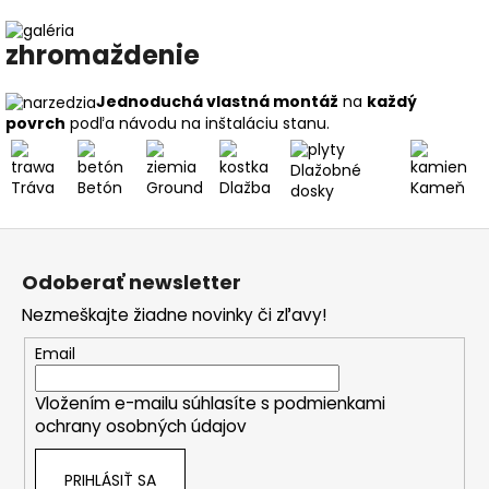
zhromaždenie
Jednoduchá vlastná montáž
na
každý
povrch
podľa návodu na inštaláciu stanu.
Dlažobné
Tráva
Betón
Ground
Dlažba
Kameň
dosky
Z
á
Odoberať newsletter
p
Nezmeškajte žiadne novinky či zľavy!
ä
t
Email
i
Vložením e-mailu súhlasíte s
podmienkami
e
ochrany osobných údajov
PRIHLÁSIŤ SA