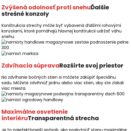
Zvýšená odolnosť proti snehu
Ďalšie
strešné konzoly
Konštrukcia strechy môže byť vybavená ďalšími rohovými
konzolami, ktoré pomáhajú hlavnej konštrukcii udržať váhu
snehu.
Zdvíhacia súprava
Rozšírte svoj priestor
Na zdvíhanie bočných stien si môžete zakúpiť špeciálnu
sadu. Môžete zdvihnúť jednu alebo viac stien, aby ste získali
viac miesta.
Maximálne osvetlenie
interiéru
Transparentná strecha
Je to najefektívnejší spôsob, ako poskytnúť stanu maximálne