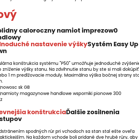
ový
dnoduché nastavenie výšky
Systém Easy Up
wn
lárna konštrukcia systému "P50" umožňuje jednoduché zvýšeni
 zníženie výšky stanu. Na zdvihnutie stanu by ste si mali dokúpiť
ebo 1 m predlžovacie moduly. Maximálna výška bočnej strany st
m.
evnejšia konštrukcia
Ďalšie zosilnenia
stupov
stránením spodných rúr pri vchodoch sa stan stal ešte oveľa
aktickejším. Na každom vchode boli pridané dve hrubé rúry, aby