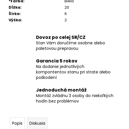
*Farba
:
Biela
Dĺžka
:
20
Šírka
:
6
Výška
:
2
Dovoz po celej SR/CZ
Stan Vám doručíme osobne alebo
paletovou prepravou
Garancia 5 rokov
Na dodanie jednotlivých
kompontentov stanu pri strate alebo
poškodení
Jednoduchá montáž
Montáž zvládnu 3 osoby do niekoľkých
hodín bez problémov
Popis
Diskusia