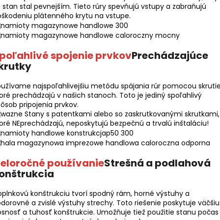
 stan stal pevnejším. Tieto rúry spevňujú vstupy a zabraňujú
škodeniu plátenného krytu na vstupe.
poľahlivé spojenie prvkov
Prechádzajúce
krutky
užívame najspoľahlivejšiu metódu spájania rúr pomocou skrutie
oré prechádzajú v našich stanoch. Toto je jediný spoľahlivý
ôsob pripojenia prvkov.
Stany s patentkami alebo so zaskrutkovanými skrutkami,
oré NEprechádzajú, neposkytujú bezpečnú a trvalú inštaláciu!
eloročné používanie
Strešná a podlahová
onštrukcia
plnkovú konštrukciu tvorí spodný rám, horné výstuhy a
dorovné a zvislé výstuhy strechy. Toto riešenie poskytuje väčšiu
snosť a tuhosť konštrukcie. Umožňuje tiež použitie stanu počas