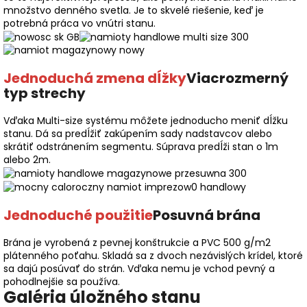
množstvo denného svetla. Je to skvelé riešenie, keď je
potrebná práca vo vnútri stanu.
Jednoduchá zmena dĺžky
Viacrozmerný
typ strechy
Vďaka Multi-size systému môžete jednoducho meniť dĺžku
stanu. Dá sa predĺžiť zakúpením sady nadstavcov alebo
skrátiť odstránením segmentu. Súprava predĺži stan o 1m
alebo 2m.
Jednoduché použitie
Posuvná brána
Brána je vyrobená z pevnej konštrukcie a PVC 500 g/m2
plátenného poťahu. Skladá sa z dvoch nezávislých krídel, ktoré
sa dajú posúvať do strán. Vďaka nemu je vchod pevný a
pohodlnejšie sa používa.
Galéria úložného stanu