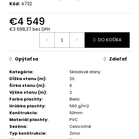
č
Kód:
4732
a
m
€4 549
e
€3 698,37 bez DPH
Jednotková
DO KOŠÍKA
cena:
Opýtať sa
Zdieľať
Kategória
:
Skladové stany
Dĺžka stanu (m)
:
20
Šírka stanu (m)
:
6
Výška stanu (m)
:
2
Farba plachty
:
Biela
Hrúbka plachty
:
560 g/m2
Konštrukcia
:
50mm
Materiál plachty
:
PVC
Sezóna
:
Celoročné
Typ konštrukcie
:
Zima