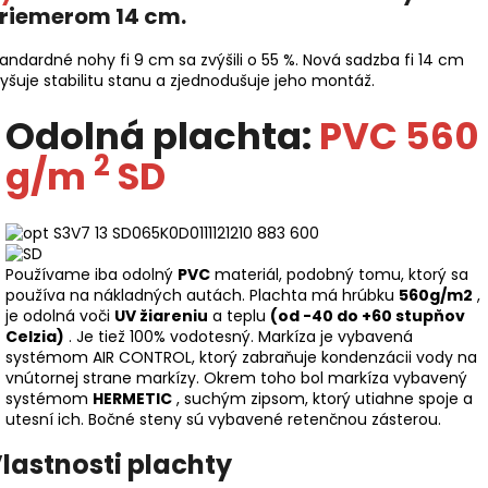
riemerom 14 cm.
andardné nohy fi 9 cm sa zvýšili o 55 %. Nová sadzba fi 14 cm
yšuje stabilitu stanu a zjednodušuje jeho montáž.
Odolná plachta:
PVC 560
2
g/m
SD
Používame iba odolný
PVC
materiál, podobný tomu, ktorý sa
používa na nákladných autách.
Plachta má hrúbku
560g/m2
,
je odolná voči
UV žiareniu
a teplu
(od -40 do +60 stupňov
Celzia)
.
Je tiež 100% vodotesný. Markíza je vybavená
systémom AIR CONTROL, ktorý zabraňuje kondenzácii vody na
vnútornej strane markízy. Okrem toho bol markíza vybavený
systémom
HERMETIC
, suchým zipsom, ktorý utiahne spoje a
utesní ich. Bočné steny sú vybavené retenčnou zásterou.
lastnosti plachty