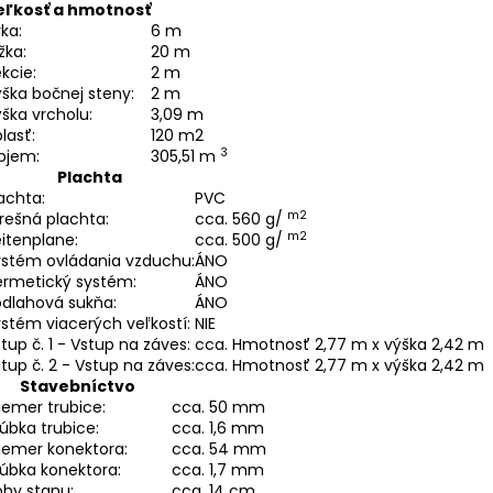
eľkosť a hmotnosť
rka:
6 m
žka:
20 m
kcie:
2 m
ška bočnej steny:
2 m
ška vrcholu:
3,09 m
lasť:
120 m2
3
bjem:
305,51 m
Plachta
achta:
PVC
m2
rešná plachta:
cca. 560 g/
m2
itenplane:
cca. 500 g/
ystém ovládania vzduchu:
ÁNO
ermetický systém:
ÁNO
odlahová sukňa:
ÁNO
stém viacerých veľkostí:
NIE
tup č. 1 - Vstup na záves:
cca. Hmotnosť 2,77 m x výška 2,42 m
tup č. 2 - Vstup na záves:
cca. Hmotnosť 2,77 m x výška 2,42 m
Stavebníctvo
iemer trubice:
cca. 50 mm
úbka trubice:
cca. 1,6 mm
iemer konektora:
cca. 54 mm
úbka konektora:
cca. 1,7 mm
hy stanu:
cca. 14 cm