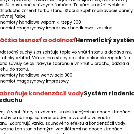
ps. Sú dostupné v rôznych farbách. To vám umožní rýchlo a
dnoducho zmeniť farbu stanu. Stačí si kúpiť maskovacie panely
rávnej farbe.
äčšia tesnosť a odolnosť
Hermetický systé
datočný suchý zips zaisťuje teplo vo vnútri stanu a dodáva mu
tetický vzhľad. Vďaka nim steny do seba dokonale zapadajú a
oria súvislý celok. Navyše zabraňuje vniknutiu prachu, dažďa a
ehu do stanu.
abraňuje kondenzácii vody
Systém riadeni
zduchu
ojité ventilátory s uzávermi umiestnenými na oboch stranách
rechy umožňujú správne prúdenie vzduchu vo vnútri
anu. Zabraňujú vzniku saunového efektu a kondenzácii vody.
Len stan s hornými ventilátormi na oboch stranách