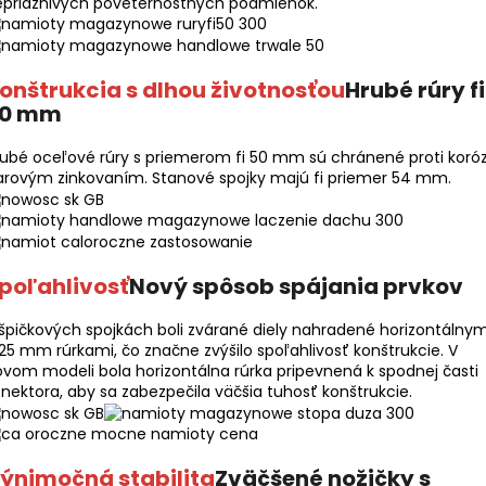
epriaznivých poveternostných podmienok.
onštrukcia s dlhou životnosťou
Hrubé rúry fi
0 mm
ubé oceľové rúry s priemerom fi 50 mm sú chránené proti koróz
arovým zinkovaním. Stanové spojky majú fi priemer 54 mm.
poľahlivosť
Nový spôsob spájania prvkov
špičkových spojkách boli zvárané diely nahradené horizontálnym
 25 mm rúrkami, čo značne zvýšilo spoľahlivosť konštrukcie. V
vom modeli bola horizontálna rúrka pripevnená k spodnej časti
nektora, aby sa zabezpečila väčšia tuhosť konštrukcie.
ýnimočná stabilita
Zväčšené nožičky s