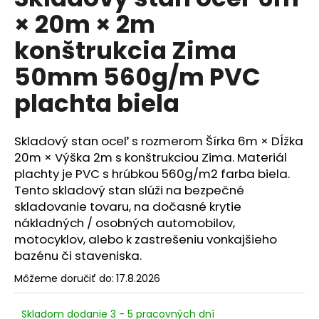
je
á
× 20m × 2m
0,0
z
j
konštrukcia Zima
5
s
hviezdičiek.
50mm 560g/m PVC
ť
?
plachta biela
Skladový stan oceľ s rozmerom Šírka 6m × Dĺžka
20m × Výška 2m s konštrukciou Zima. Materiál
HĽADAŤ
plachty je PVC s hrúbkou 560g/m2 farba biela.
Tento skladový stan slúži na bezpečné
skladovanie tovaru, na dočasné krytie
nákladných / osobných automobilov,
O
motocyklov, alebo k zastrešeniu vonkajšieho
d
bazénu či staveniska.
p
o
Môžeme doručiť do:
17.8.2026
r
ú
Skladom dodanie 3 - 5 pracovných dní