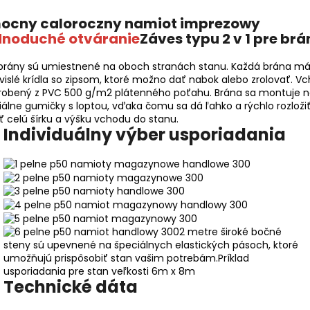
dnoduché otváranie
Záves typu 2 v 1 pre brá
brány sú umiestnené na oboch stranách stanu. Každá brána m
vislé krídla so zipsom, ktoré možno dať nabok alebo zrolovať. V
yrobený z PVC 500 g/m2 plátenného poťahu. Brána sa montuje 
iálne gumičky s loptou, vďaka čomu sa dá ľahko a rýchlo rozloži
ť celú šírku a výšku vchodu do stanu.
Individuálny výber usporiadania
2 metre široké bočné
steny sú upevnené na špeciálnych elastických pásoch, ktoré
umožňujú prispôsobiť stan vašim potrebám.
Príklad
usporiadania pre stan veľkosti 6m x 8m
Technické dáta