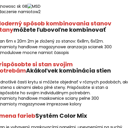
oderný spôsob kombinovania stanov
tany
môžete ľubovoľne kombinovať
an 6m x 20m 2m je zložený zo stanov: 6x8m, 6x12m.
rispôsobte si stan svojim
otrebám
Akákoľvek kombinácia stien
dnotlivé časti krytu si môžete objednať v rôznych podobách, ak
 stena s oknami alebo plné steny. Prispôsobte si stan a
ispôsobte ho svojim individuálnym potrebám.
mena farieb
Systém Color Mix
tan je vybavený maskovacími panelmi, upevnenými na suchý