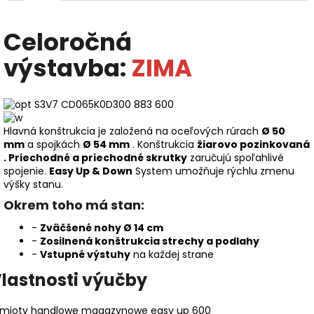
Celoročná
výstavba:
ZIMA
Hlavná konštrukcia je založená na oceľových rúrach
Ø 50
mm
a spojkách
Ø 54 mm
. Konštrukcia
žiarovo pozinkovaná
.
Priechodné a priechodné skrutky
zaručujú spoľahlivé
spojenie.
Easy Up & Down
System umožňuje rýchlu zmenu
výšky stanu.
Okrem toho má stan:
-
Zväčšené nohy Ø 14 cm
-
Zosilnená konštrukcia strechy a podlahy
-
Vstupné výstuhy
na každej strane
lastnosti výučby