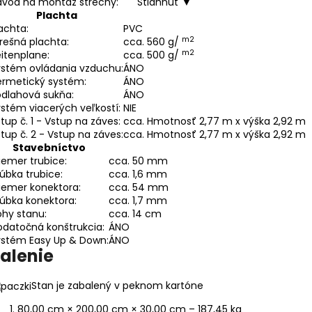
ávod na montáž strechy:
Stiahnuť ▼
Plachta
achta:
PVC
m2
rešná plachta:
cca. 560 g/
m2
itenplane:
cca. 500 g/
ystém ovládania vzduchu:
ÁNO
ermetický systém:
ÁNO
odlahová sukňa:
ÁNO
stém viacerých veľkostí:
NIE
tup č. 1 - Vstup na záves:
cca. Hmotnosť 2,77 m x výška 2,92 m
tup č. 2 - Vstup na záves:
cca. Hmotnosť 2,77 m x výška 2,92 m
Stavebníctvo
iemer trubice:
cca. 50 mm
úbka trubice:
cca. 1,6 mm
iemer konektora:
cca. 54 mm
úbka konektora:
cca. 1,7 mm
hy stanu:
cca. 14 cm
datočná konštrukcia:
ÁNO
ystém Easy Up & Down:
ÁNO
alenie
Stan je zabalený v peknom kartóne
80,00 cm × 200,00 cm × 30,00 cm – 187,45 kg