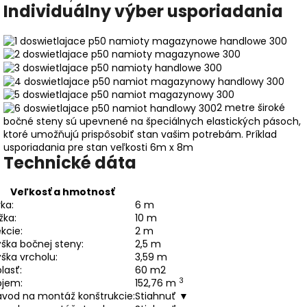
Individuálny výber usporiadania
2 metre široké
bočné steny sú upevnené na špeciálnych elastických pásoch,
ktoré umožňujú prispôsobiť stan vašim potrebám.
Príklad
usporiadania pre stan veľkosti 6m x 8m
Technické dáta
Veľkosť a hmotnosť
rka:
6 m
žka:
10 m
kcie:
2 m
ška bočnej steny:
2,5 m
ška vrcholu:
3,59 m
lasť:
60 m2
3
bjem:
152,76 m
ávod na montáž konštrukcie:
Stiahnuť ▼