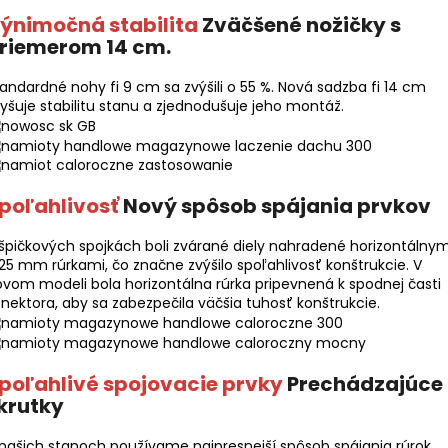
ýnimočná stabilita
Zväčšené nožičky s
riemerom 14 cm.
andardné nohy fi 9 cm sa zvýšili o 55 %. Nová sadzba fi 14 cm
yšuje stabilitu stanu a zjednodušuje jeho montáž.
poľahlivosť
Nový spôsob spájania prvkov
špičkových spojkách boli zvárané diely nahradené horizontálnym
 25 mm rúrkami, čo značne zvýšilo spoľahlivosť konštrukcie. V
vom modeli bola horizontálna rúrka pripevnená k spodnej časti
nektora, aby sa zabezpečila väčšia tuhosť konštrukcie.
poľahlivé spojovacie prvky
Prechádzajúce
krutky
našich stanoch používame najpresnejší spôsob spájania rúrok