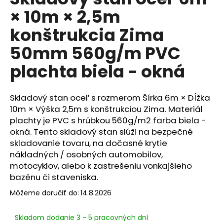
je
á
× 10m × 2,5m
0,0
z
j
konštrukcia Zima
5
s
hviezdičiek.
50mm 560g/m PVC
ť
?
plachta biela - okná
Skladový stan oceľ s rozmerom Šírka 6m × Dĺžka
10m × Výška 2,5m s konštrukciou Zima. Materiál
HĽADAŤ
plachty je PVC s hrúbkou 560g/m2 farba biela -
okná. Tento skladový stan slúži na bezpečné
skladovanie tovaru, na dočasné krytie
nákladných / osobných automobilov,
O
motocyklov, alebo k zastrešeniu vonkajšieho
d
bazénu či staveniska.
p
o
Môžeme doručiť do:
14.8.2026
r
ú
Skladom dodanie 3 - 5 pracovných dní