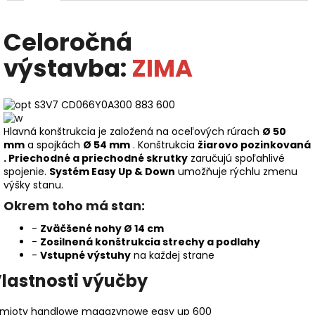
Celoročná
výstavba:
ZIMA
Hlavná konštrukcia je založená na oceľových rúrach
Ø 50
mm
a spojkách
Ø 54 mm
. Konštrukcia
žiarovo pozinkovaná
.
Priechodné a priechodné skrutky
zaručujú spoľahlivé
spojenie.
Systém Easy Up & Down
umožňuje rýchlu zmenu
výšky stanu.
Okrem toho má stan:
-
Zväčšené nohy Ø 14 cm
-
Zosilnená konštrukcia strechy a podlahy
-
Vstupné výstuhy
na každej strane
lastnosti výučby