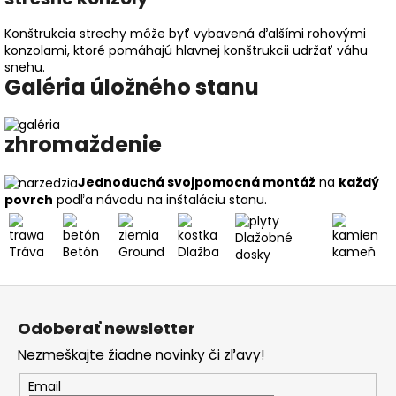
Konštrukcia strechy môže byť vybavená ďalšími rohovými
konzolami, ktoré pomáhajú hlavnej konštrukcii udržať váhu
snehu.
Galéria úložného stanu
zhromaždenie
Jednoduchá svojpomocná montáž
na
každý
povrch
podľa návodu na inštaláciu stanu.
Dlažobné
Tráva
Betón
Ground
Dlažba
kameň
dosky
Z
á
Odoberať newsletter
p
Nezmeškajte žiadne novinky či zľavy!
ä
t
Email