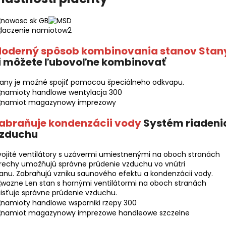
oderný spôsob kombinovania stanov Stan
i môžete ľubovoľne kombinovať
tany je možné spojiť pomocou špeciálneho odkvapu.
abraňuje kondenzácii vody
Systém riadeni
zduchu
ojité ventilátory s uzávermi umiestnenými na oboch stranách
rechy umožňujú správne prúdenie vzduchu vo vnútri
anu. Zabraňujú vzniku saunového efektu a kondenzácii vody.
Len stan s hornými ventilátormi na oboch stranách
isťuje správne prúdenie vzduchu.