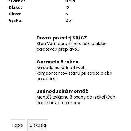
*Farba
:
Biela
Dĺžka
:
10
Šírka
:
6
Výška
:
2.5
Dovoz po celej SR/CZ
Stan Vám doručíme osobne alebo
paletovou prepravou
Garancia 5 rokov
Na dodanie jednotlivých
kompontentov stanu pri strate alebo
poškodení
Jednoduchá montáž
Montáž zvládnu 3 osoby do niekoľkých
hodín bez problémov
Popis
Diskusia