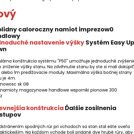
ový
dnoduché nastavenie výšky
Systém Easy Up
wn
lárna konštrukcia systému "P50" umožňuje jednoduché zvýšeni
 zníženie výšky stanu. Na zdvihnutie stanu by ste si mali dokúpiť
 alebo 1m predlžovacie moduly. Maximálna výška bočnej strany
u je 4m.
evnejšia konštrukcia
Ďalšie zosilnenia
stupov
stránením spodných rúr pri vchodoch sa stan stal ešte oveľa
aktickejším. Na každom vchode boli pridané dve hrubé rúry, aby