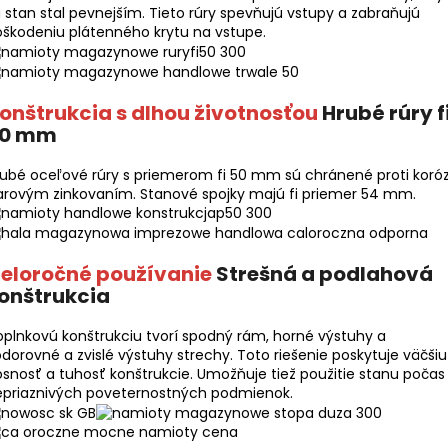
 stan stal pevnejším. Tieto rúry spevňujú vstupy a zabraňujú
škodeniu plátenného krytu na vstupe.
onštrukcia s dlhou životnosťou
Hrubé rúry f
0 mm
ubé oceľové rúry s priemerom fi 50 mm sú chránené proti koróz
arovým zinkovaním. Stanové spojky majú fi priemer 54 mm.
eloročné používanie
Strešná a podlahová
onštrukcia
plnkovú konštrukciu tvorí spodný rám, horné výstuhy a
dorovné a zvislé výstuhy strechy. Toto riešenie poskytuje väčšiu
snosť a tuhosť konštrukcie. Umožňuje tiež použitie stanu počas
epriaznivých poveternostných podmienok.