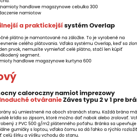
uchá.
ilnejší a praktickejší
systém Overlap
čné plátno je namontované na záložke. To je vyrobené na
evnenie celého plátovania. Vďaka systému Overlap, keď sa zlo
den prvok, nemusíte vymieňať celé plátno, stačí len kúpiť
oškodený segment.
ový
dnoduché otváranie
Záves typu 2 v 1 pre br
brány sú umiestnené na oboch stranách stanu. Každá brána m
vislé krídla so zipsom, ktoré možno dať nabok alebo zrolovať. V
yrobený z PVC 500 g/m2 plátenného poťahu. Bránka sa upevňuje
iálne gumičky s loptou, vďaka čomu sa dá ľahko a rýchlo rozloži
ť celú šírku a výšku vchodu do stanu.