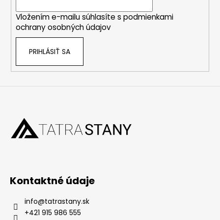
i
Vložením e-mailu súhlasíte s
podmienkami
e
ochrany osobných údajov
PRIHLÁSIŤ SA
Kontaktné údaje
info
@
tatrastany.sk
+421 915 986 555