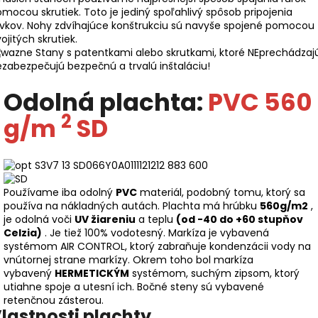
mocou skrutiek. Toto je jediný spoľahlivý spôsob pripojenia
rvkov. Nohy zdvíhajúce konštrukciu sú navyše spojené pomocou
ojitých skrutiek.
Stany s patentkami alebo skrutkami, ktoré NEprechádzajú
zabezpečujú bezpečnú a trvalú inštaláciu!
Odolná plachta:
PVC 560
2
g/m
SD
Používame iba odolný
PVC
materiál, podobný tomu, ktorý sa
používa na nákladných autách. Plachta má hrúbku
560g/m2
,
je odolná voči
UV žiareniu
a teplu
(od -40 do +60 stupňov
Celzia)
. Je tiež 100% vodotesný. Markíza je vybavená
systémom AIR CONTROL, ktorý zabraňuje kondenzácii vody na
vnútornej strane markízy. Okrem toho bol markíza
vybavený
HERMETICKÝM
systémom, suchým zipsom, ktorý
utiahne spoje a utesní ich. Bočné steny sú vybavené
retenčnou zásterou.
lastnosti plachty