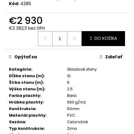
č
Kód:
4286
a
m
€2 930
e
€2 382,11 bez DPH
Jednotková
DO KOŠÍKA
cena:
Opýtať sa
Zdieľať
Kategória
:
Skladové stany
Dĺžka stanu (m)
:
10
Šírka stanu (m)
:
6
Výška stanu (m)
:
2.5
Farba plachty
:
Biela
Hrúbka plachty
:
560 g/m2
Konštrukcia
:
50mm
Materiál plachty
:
PVC
Sezóna
:
Celoročné
Typ konštrukcie
:
Zima