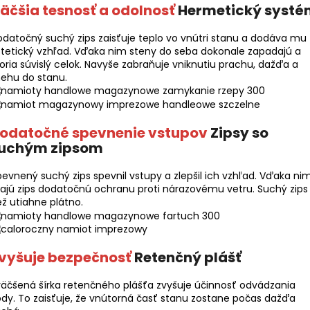
äčšia tesnosť a odolnosť
Hermetický syst
datočný suchý zips zaisťuje teplo vo vnútri stanu a dodáva mu
tetický vzhľad. Vďaka nim steny do seba dokonale zapadajú a
oria súvislý celok. Navyše zabraňuje vniknutiu prachu, dažďa a
ehu do stanu.
odatočné spevnenie vstupov
Zipsy so
uchým zipsom
evnený suchý zips spevnil vstupy a zlepšil ich vzhľad. Vďaka ni
jú zips dodatočnú ochranu proti nárazovému vetru. Suchý zips
ež utiahne plátno.
vyšuje bezpečnosť
Retenčný plášť
äčšená šírka retenčného plášťa zvyšuje účinnosť odvádzania
dy. To zaisťuje, že vnútorná časť stanu zostane počas dažďa