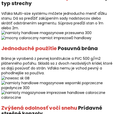
typ strechy
Vďaka Multi-size systému môžete jednoducho meniť dĺžku
stanu. Dá sa predĺžiť zakúpením sady nadstavcov alebo
skrátiť odstránením segmentu. Súprava predĺži stan o 1m
alebo 2m.
Jednoduché použitie
Posuvná brána
Brána je vyrobená z pevnej konštrukcie a PVC 500 g/m2
plátenného poťahu. Skladá sa z dvoch nezávislých krídel, ktoré
sa dajú posúvať do strán. Vďaka nemu je vchod pevný a
pohodlnejšie sa používa.
Zvýšená odolnosť voči snehu
Prídavné
strešné konzoly