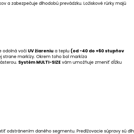
vkov a zabezpečuje dlhodobú prevádzku. Ložiskové rúrky majú
je odolná voči
UV žiareniu
a teplu
(od -40 do +60 stupňov
j strane markízy. Okrem toho bol markíza
zásterou.
Systém MULTI-SIZE
vám umožňuje zmeniť dĺžku
átiť odstránením daného segmentu. Predlžovacie súpravy sú dl