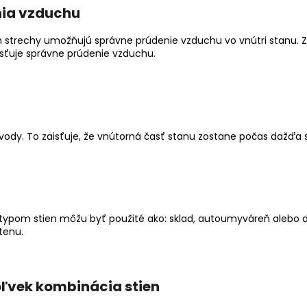
ia vzduchu
h strechy umožňujú správne prúdenie vzduchu vo vnútri stanu. 
isťuje správne prúdenie vzduchu.
vody. To zaisťuje, že vnútorná časť stanu zostane počas dažďa 
typom stien môžu byť použité ako: sklad, autoumyváreň alebo 
tenu.
ľvek kombinácia stien