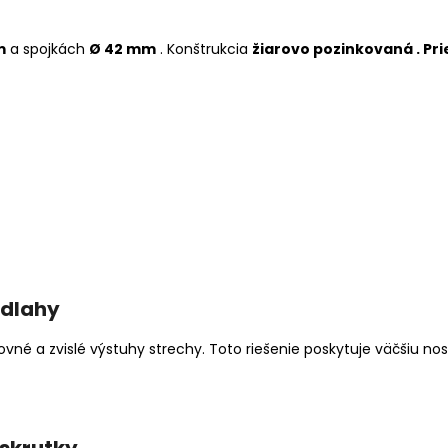
m
a spojkách
Ø 42 mm
. Konštrukcia
žiarovo pozinkovaná .
Pri
odlahy
né a zvislé výstuhy strechy. Toto riešenie poskytuje väčšiu nos
skrutky