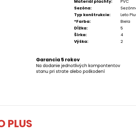
Materiál plachty
:
PVC
Sezóna
:
Sezónn
Typ konštrukcie
:
Leto Plu
*Farba
:
Biela
Dĺžka
:
5
Šírka
:
4
Výška
:
2
Garancia 5 rokov
Na dodanie jednotlivých kompontentov
stanu pri strate alebo poškodení
O PLUS