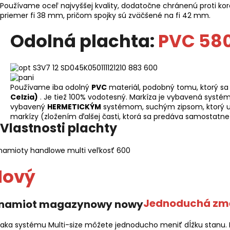
Používame oceľ najvyššej kvality, dodatočne chránenú proti ko
priemer fi 38 mm, pričom spojky sú zväčšené na fi 42 mm.
Odolná plachta:
PVC 58
Používame iba odolný
PVC
materiál, podobný tomu, ktorý s
Celzia)
. Je tiež 100% vodotesný. Markíza je vybavená systé
vybavený
HERMETICKÝM
systémom, suchým zipsom, ktorý ut
markízy (zložením ďalšej časti, ktorá sa predáva samostatne
Vlastnosti plachty
Nový
Jednoduchá zm
aka systému Multi-size môžete jednoducho meniť dĺžku stanu. D