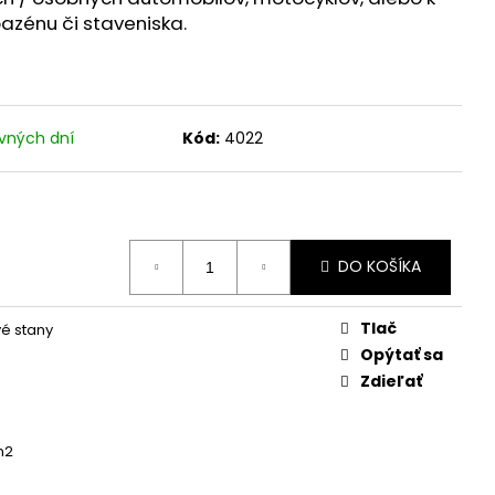
azénu či staveniska.
vných dní
Kód:
4022
DO KOŠÍKA
Tlač
é stany
Opýtať sa
Zdieľať
m2