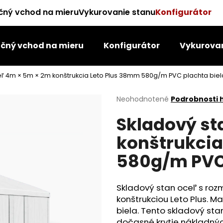
čný vchod na mieru
Vykurovanie stanu
Konfigurátor
čný vchod na mieru
Konfigurátor
Vykurovan
Čo potrebujete nájsť?
eľ 4m × 5m × 2m konštrukcia Leto Plus 38mm 580g/m PVC plachta biel
HĽADAŤ
Priemerné
Neohodnotené
Podrobnosti 
hodnotenie
Skladový st
produktu
je
Odporúčame
konštrukcia
0,0
z
580g/m PVC 
5
hviezdičiek.
Skladový stan oceľ s roz
konštrukciou Leto Plus. M
biela. Tento skladový sta
dočasné krytie nákladnýc