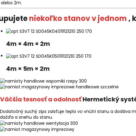
 alebo 2m.
upujete
niekoľko stanov v jednom
, 
4m × 4m × 2m
4m × 5m × 2m
Väčšia tesnosť a odolnosť
Hermetický sys
Dodatočný suchý zips zaisťuje teplo vo vnútri stanu a dodáva m
dažďa a snehu do stanu.