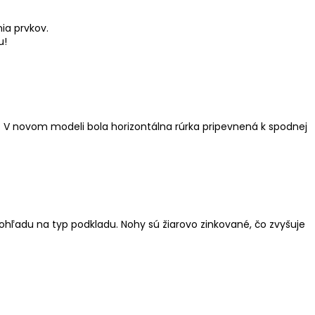
ia prvkov.
u!
e. V novom modeli bola horizontálna rúrka pripevnená k spodnej
 ohľadu na typ podkladu. Nohy sú žiarovo zinkované, čo zvyšuje