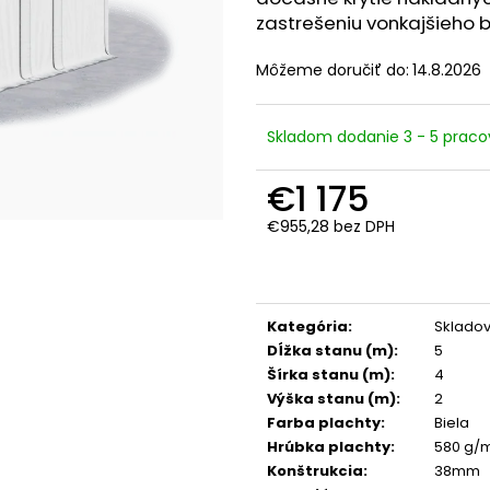
zastrešeniu vonkajšieho b
Môžeme doručiť do:
14.8.2026
Skladom dodanie 3 - 5 praco
€1 175
€955,28 bez DPH
Jednotková
cena:
Kategória
:
Skladov
Dĺžka stanu (m)
:
5
Šírka stanu (m)
:
4
Výška stanu (m)
:
2
Farba plachty
:
Biela
Hrúbka plachty
:
580 g/
Konštrukcia
:
38mm