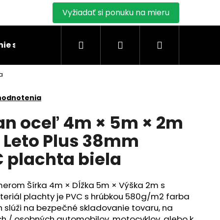
Vyžiadať si ponuku na mieru
Hľadať
Prihlásenie
Nákupný
ie stanu
Montáž skladových stanov
Blogy
a
košík
hodnotenia
an oceľ 4m × 5m × 2m
 Leto Plus 38mm
plachta biela
merom Šírka 4m × Dĺžka 5m × Výška 2m s
ateriál plachty je PVC s hrúbkou 580g/m2 farba
n slúži na bezpečné skladovanie tovaru, na
h / osobných automobilov, motocyklov, alebo k