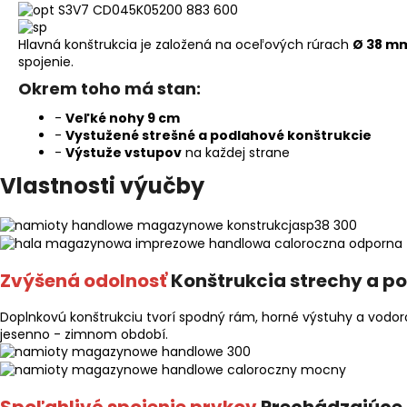
Hlavná konštrukcia je založená na oceľových rúrach
Ø 38 m
spojenie.
Okrem toho má stan:
-
Veľké nohy 9 cm
-
Vystužené strešné a podlahové konštrukcie
-
Výstuže vstupov
na každej strane
Vlastnosti výučby
Zvýšená odolnosť
Konštrukcia strechy a p
Doplnkovú konštrukciu tvorí spodný rám, horné výstuhy a vodorov
jesenno - zimnom období.
Spoľahlivé spojenie prvkov
Prechádzajúce 