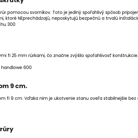
úr pomocou svorníkov. Toto je jediný spoľahlivý spôsob pripojen
, ktoré NEprechádzajú, neposkytujú bezpečnú a trvalú inštaláci
ymi fi 25 mm rúrkami, čo značne zvýšilo spoľahlivosť konštrukci
om 9 cm.
om fi 9 cm. Vďaka nim je ukotvenie stanu oveľa stabilnejšie bez
rúry