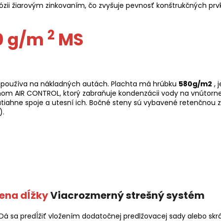
rózii žiarovým zinkovaním, čo zvyšuje pevnosť konštrukčných pr
2
0 g/m
MS
a používa na nákladných autách. Plachta má hrúbku
580g/m2
, 
mom AIR CONTROL, ktorý zabraňuje kondenzácii vody na vnútorne
iahne spoje a utesní ich. Bočné steny sú vybavené retenčnou 
).
ena dĺžky
Viacrozmerný strešný systém
á sa predĺžiť vložením dodatočnej predlžovacej sady alebo skr