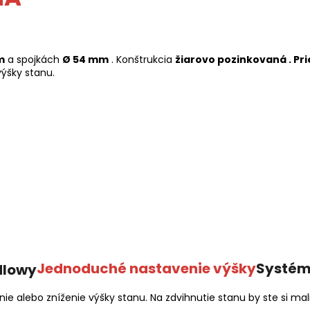
m
a spojkách
Ø 54 mm
. Konštrukcia
žiarovo pozinkovaná .
Pr
ýšky stanu.
Jednoduché nastavenie výšky
Systém
 alebo zníženie výšky stanu. Na zdvihnutie stanu by ste si mal