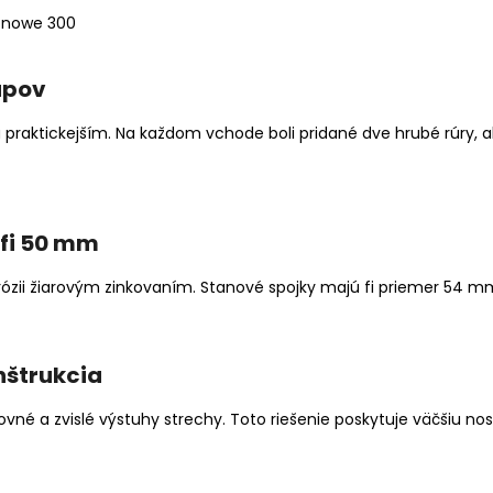
tupov
praktickejším. Na každom vchode boli pridané dve hrubé rúry, ab
 fi 50 mm
ózii žiarovým zinkovaním. Stanové spojky majú fi priemer 54 m
nštrukcia
vné a zvislé výstuhy strechy. Toto riešenie poskytuje väčšiu no