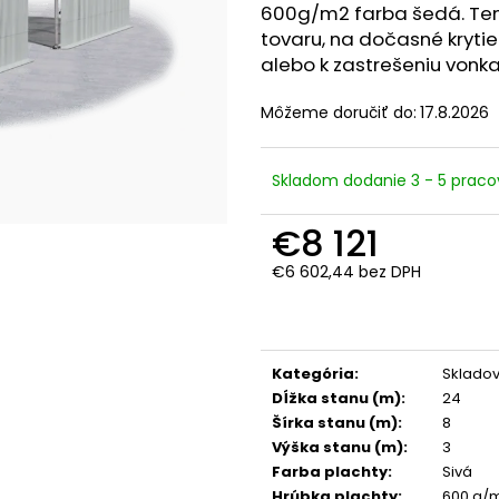
600g/m2 farba šedá. Ten
tovaru, na dočasné kryti
alebo k zastrešeniu vonka
Môžeme doručiť do:
17.8.2026
Skladom dodanie 3 - 5 praco
€8 121
€6 602,44 bez DPH
Jednotková
cena:
Kategória
:
Skladov
Dĺžka stanu (m)
:
24
Šírka stanu (m)
:
8
Výška stanu (m)
:
3
Farba plachty
:
Sivá
Hrúbka plachty
:
600 g/