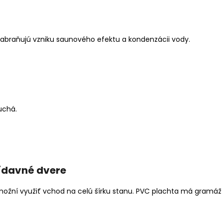
Zabraňujú vzniku saunového efektu a kondenzácii vody.
uchá.
ídavné dvere
 umožní využiť vchod na celú šírku stanu. PVC plachta má gramáž