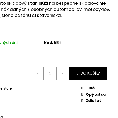
to skladový stan slúži na bezpečné skladovanie
e nákladných / osobných automobilov, motocyklov,
jšieho bazénu či staveniska.
vných dní
Kód:
5195
DO KOŠÍKA
Tlač
é stany
Opýtať sa
Zdieľať
m2