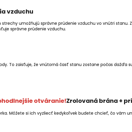
ia vzduchu
h strechy umožňujú správne prúdenie vzduchu vo vnútri stanu. 
sťuje správne prúdenie vzduchu.
ody. To zaisťuje, že vnútorná časť stanu zostane počas dažďa s
hodlnejšie otváranie!
Zrolovaná brána + pr
ierka. Môžete si ich vyzliecť kedykoľvek budete chcieť, čo vám