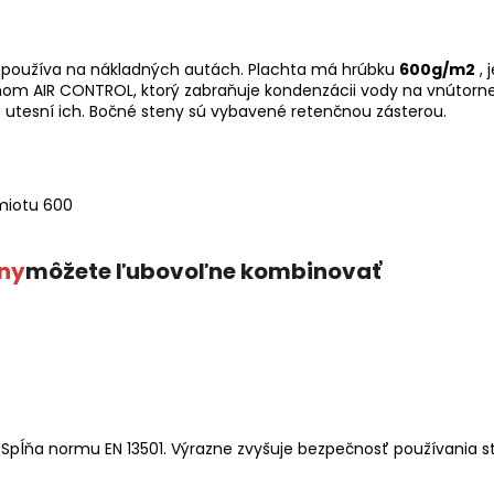
a používa na nákladných autách. Plachta má hrúbku
600g/m2
, 
émom AIR CONTROL, ktorý zabraňuje kondenzácii vody na vnútorn
 utesní ich. Bočné steny sú vybavené retenčnou zásterou.
ny
môžete ľubovoľne kombinovať
Spĺňa normu EN 13501. Výrazne zvyšuje bezpečnosť používania s