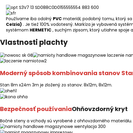
Používame iba odolný
PVC
materiál, podobný tomu, ktorý s
Celzia)
. Je tiež 100% vodotesný. Markíza je vybavená syst
systémom
HERMETIC
, suchým zipsom, ktorý utiahne spoje a
Vlastnosti plachty
Moderný spôsob kombinovania stanov Sta
Stan 8m x24m 3m je zložený zo stanov: 8x12m, 8x12m.
Bezpečnosť používania
Ohňovzdorný kryt
Bočné steny a vchody sú vyrobené z ohňovzdorného materiálu. 