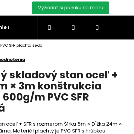
Vyžiadať si ponuku na mieru
Hľadať
Prihlásenie
Nákupný
ie stanu
Montáž skladových stanov
Blogy
 PVC SFR plachta šedá
košík
hodnotenia
 skladový stan oceľ +
m × 3m konštrukcia
600g/m PVC SFR
á
n oceľ + SFR s rozmerom Šírka 8m × Dĺžka 24m ×
ima. Materiál plachty je PVC SFR s hrúbkou