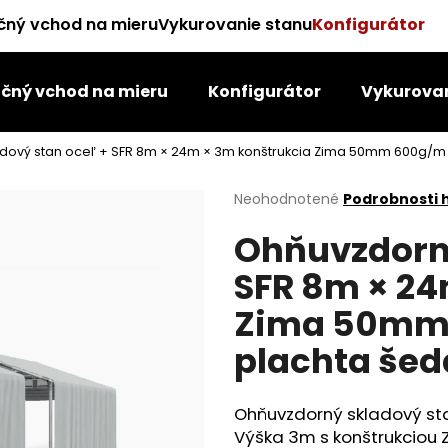
čný vchod na mieru
Vykurovanie stanu
Konfigurátor
čný vchod na mieru
Konfigurátor
Vykurovan
Čo potrebujete nájsť?
dový stan oceľ + SFR 8m × 24m × 3m konštrukcia Zima 50mm 600g/m
HĽADAŤ
Priemerné
Neohodnotené
Podrobnosti 
hodnotenie
Ohňuvzdorný
produktu
je
Odporúčame
SFR 8m × 24
0,0
z
Zima 50mm 
5
hviezdičiek.
plachta šed
Ohňuvzdorný skladový sta
Výška 3m s konštrukciou Z