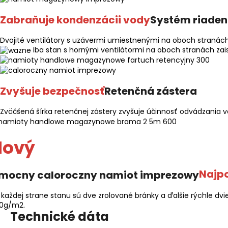
Zabraňuje kondenzácii vody
Systém riaden
Dvojité ventilátory s uzávermi umiestnenými na oboch stranác
Iba stan s hornými ventilátormi na oboch stranách zai
Zvyšuje bezpečnosť
Retenčná zástera
Zväčšená šírka retenčnej zástery zvyšuje účinnosť odvádzania v
Nový
Najpo
 každej strane stanu sú dve zrolované bránky a ďalšie rýchle dv
0g/m2.
Technické dáta