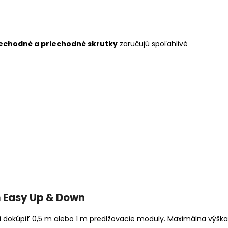
iechodné a priechodné skrutky
zaručujú spoľahlivé
 Easy Up & Down
i dokúpiť 0,5 m alebo 1 m predlžovacie moduly. Maximálna výška