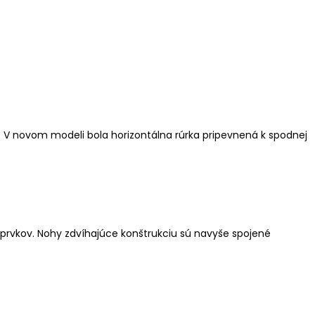
e. V novom modeli bola horizontálna rúrka pripevnená k spodnej
 prvkov. Nohy zdvíhajúce konštrukciu sú navyše spojené