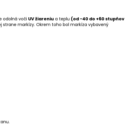
je odolná voči
UV žiareniu
a teplu
(od -40 do +60 stupňov
ej strane markízy. Okrem toho bol markíza vybavený
tanu.