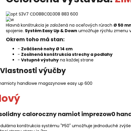
Hlavná konštrukcia je založená na oceľových rúrach
Ø 50 m
spojenie.
Systém Easy Up & Down
umožňuje rýchlu zmenu v
Okrem toho má stan:
-
Zväčšené nohy Ø 14 cm
-
Zosilnená konštrukcia strechy a podlahy
-
Vstupné výstuhy
na každej strane
Vlastnosti výučby
Nový
dulárna konštrukcia systému "P50" umožňuje jednoduché zvýšenie