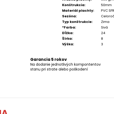
Konštrukcia
:
50mm
Materiál plachty
:
PVC SF
Sezóna
:
Celoro
Typ konštrukcie
:
Zima
*Farba
:
Sivá
Dĺžka
:
24
Šírka
:
8
Výška
:
3
Garancia 5 rokov
Na dodanie jednotlivých kompontentov
stanu pri strate alebo poškodení
MA