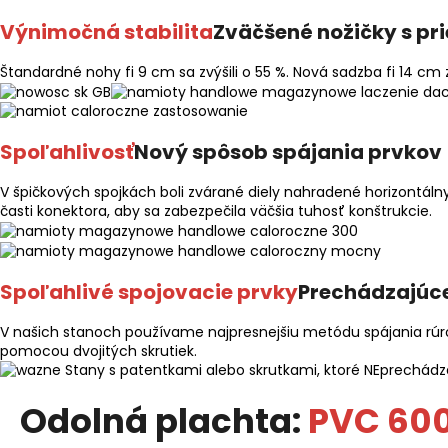
Výnimočná stabilita
Zväčšené nožičky s pr
Štandardné nohy fi 9 cm sa zvýšili o 55 %. Nová sadzba fi 14 cm 
Spoľahlivosť
Nový spôsob spájania prvkov
V špičkových spojkách boli zvárané diely nahradené horizontáln
časti konektora, aby sa zabezpečila väčšia tuhosť konštrukcie.
Spoľahlivé spojovacie prvky
Prechádzajúce
V našich stanoch používame najpresnejšiu metódu spájania rúrok
pomocou dvojitých skrutiek.
Stany s patentkami alebo skrutkami, ktoré NEprechádza
Odolná plachta:
PVC 60