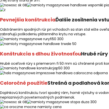
čnej strany stanu je 3m.
Pevnejšia konštrukcia
Ďalšie zosilnenia vs
Odstránením spodných rúr pri vchodoch sa stan stal ešte oveľa 
zabraňujú poškodeniu plátenného krytu na vstupe.
Konštrukcia s dlhou životnosťou
Hrubé rúry
Hrubé oceľové rúry s priemerom fi 50 mm sú chránené proti kor
Celoročné použitie
Strešná a podlahová ko
Doplnkovú konštrukciu tvorí spodný rám, horné výstuhy a vodoro
nepriaznivých poveternostných podmienok.