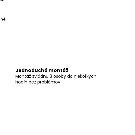
R
čné
Jednoduchá montáž
Montáž zvládnu 3 osoby do niekoľkých
hodín bez problémov