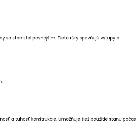
y sa stan stal pevnejším. Tieto rúry spevňujú vstupy a
m.
snosť a tuhosť konštrukcie. Umožňuje tiež použitie stanu počas