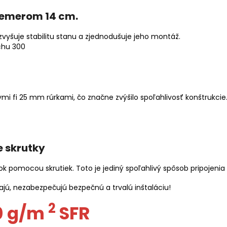
iemerom 14 cm.
zvyšuje stabilitu stanu a zjednodušuje jeho montáž.
ymi fi 25 mm rúrkami, čo značne zvýšilo spoľahlivosť konštrukci
 skrutky
 pomocou skrutiek. Toto je jediný spoľahlivý spôsob pripojenia
jú, nezabezpečujú bezpečnú a trvalú inštaláciu!
2
0 g/m
SFR