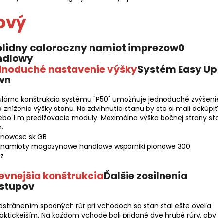
ový
dnoduché nastavenie výšky
Systém Easy Up
wn
lárna konštrukcia systému "P50" umožňuje jednoduché zvýšeni
 zníženie výšky stanu. Na zdvihnutie stanu by ste si mali dokúpiť
ebo 1 m predlžovacie moduly. Maximálna výška bočnej strany st
.
evnejšia konštrukcia
Ďalšie zosilnenia
stupov
stránením spodných rúr pri vchodoch sa stan stal ešte oveľa
aktickejším. Na každom vchode boli pridané dve hrubé rúry, aby