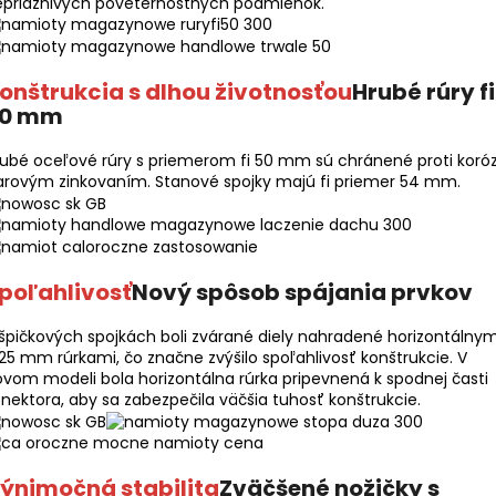
epriaznivých poveternostných podmienok.
onštrukcia s dlhou životnosťou
Hrubé rúry fi
0 mm
ubé oceľové rúry s priemerom fi 50 mm sú chránené proti koróz
arovým zinkovaním. Stanové spojky majú fi priemer 54 mm.
poľahlivosť
Nový spôsob spájania prvkov
špičkových spojkách boli zvárané diely nahradené horizontálnym
 25 mm rúrkami, čo značne zvýšilo spoľahlivosť konštrukcie. V
vom modeli bola horizontálna rúrka pripevnená k spodnej časti
nektora, aby sa zabezpečila väčšia tuhosť konštrukcie.
ýnimočná stabilita
Zväčšené nožičky s