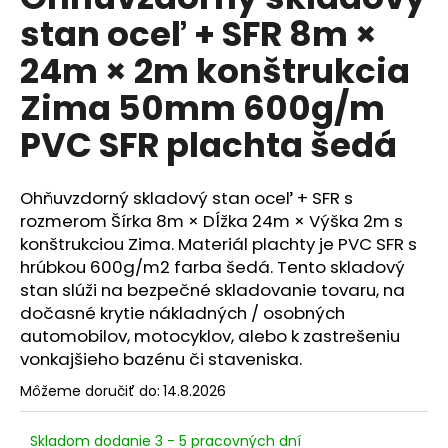
je
á
stan oceľ + SFR 8m ×
0,0
z
j
24m × 2m konštrukcia
5
s
hviezdičiek.
Zima 50mm 600g/m
ť
?
PVC SFR plachta šedá
Ohňuvzdorný skladový stan oceľ + SFR s
rozmerom Šírka 8m × Dĺžka 24m × Výška 2m s
HĽADAŤ
konštrukciou Zima. Materiál plachty je PVC SFR s
hrúbkou 600g/m2 farba šedá. Tento skladový
stan slúži na bezpečné skladovanie tovaru, na
dočasné krytie nákladných / osobných
O
automobilov, motocyklov, alebo k zastrešeniu
d
vonkajšieho bazénu či staveniska.
p
o
Môžeme doručiť do:
14.8.2026
r
ú
Skladom dodanie 3 - 5 pracovných dní