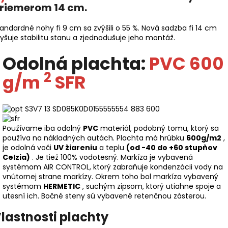
riemerom 14 cm.
andardné nohy fi 9 cm sa zvýšili o 55 %. Nová sadzba fi 14 cm
yšuje stabilitu stanu a zjednodušuje jeho montáž.
Odolná plachta:
PVC 600
2
g/m
SFR
Používame iba odolný
PVC
materiál, podobný tomu, ktorý sa
používa na nákladných autách. Plachta má hrúbku
600g/m2
,
je odolná voči
UV žiareniu
a teplu
(od -40 do +60 stupňov
Celzia)
. Je tiež 100% vodotesný. Markíza je vybavená
systémom AIR CONTROL, ktorý zabraňuje kondenzácii vody na
vnútornej strane markízy. Okrem toho bol markíza vybavený
systémom
HERMETIC
, suchým zipsom, ktorý utiahne spoje a
utesní ich. Bočné steny sú vybavené retenčnou zásterou.
lastnosti plachty