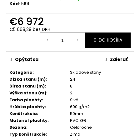
č
Kód:
5191
a
m
€6 972
e
€5 668,29 bez DPH
Jednotková
DO KOŠÍKA
cena:
Opýtať sa
Zdieľať
Kategória
:
Skladové stany
Dĺžka stanu (m)
:
24
Šírka stanu (m)
:
8
Výška stanu (m)
:
2
Farba plachty
:
Sivá
Hrúbka plachty
:
600 g/m2
Konštrukcia
:
50mm
Materiál plachty
:
PVC SFR
Sezóna
:
Celoročné
Typ konštrukcie
:
Zima