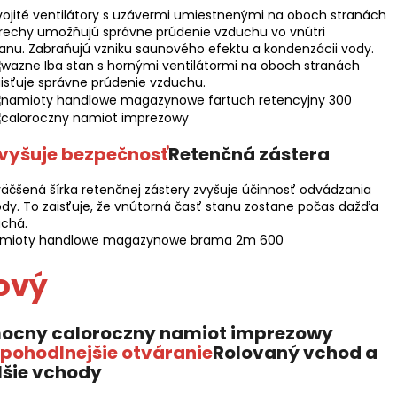
ojité ventilátory s uzávermi umiestnenými na oboch stranách
rechy umožňujú správne prúdenie vzduchu vo vnútri
anu. Zabraňujú vzniku saunového efektu a kondenzácii vody.
Iba stan s hornými ventilátormi na oboch stranách
isťuje správne prúdenie vzduchu.
vyšuje bezpečnosť
Retenčná zástera
äčšená šírka retenčnej zástery zvyšuje účinnosť odvádzania
dy. To zaisťuje, že vnútorná časť stanu zostane počas dažďa
uchá.
ový
pohodlnejšie otváranie
Rolovaný vchod a
šie vchody