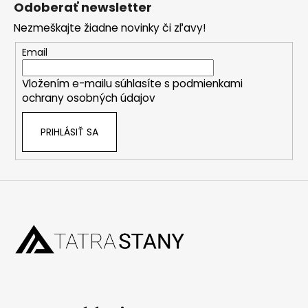
Odoberať newsletter
p
Nezmeškajte žiadne novinky či zľavy!
ä
t
Email
i
Vložením e-mailu súhlasíte s
podmienkami
e
ochrany osobných údajov
PRIHLÁSIŤ SA