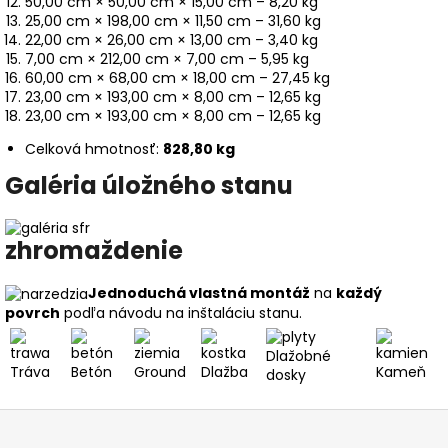
50,00 cm × 50,00 cm × 15,00 cm – 8,20 kg
25,00 cm × 198,00 cm × 11,50 cm – 31,60 kg
22,00 cm × 26,00 cm × 13,00 cm – 3,40 kg
7,00 cm × 212,00 cm × 7,00 cm – 5,95 kg
60,00 cm × 68,00 cm × 18,00 cm – 27,45 kg
23,00 cm × 193,00 cm × 8,00 cm – 12,65 kg
23,00 cm × 193,00 cm × 8,00 cm – 12,65 kg
Celková hmotnosť:
828,80 kg
Galéria úložného stanu
zhromaždenie
Jednoduchá vlastná montáž
na
každý
povrch
podľa návodu na inštaláciu stanu.
Dlažobné
Tráva
Betón
Ground
Dlažba
Kameň
dosky
Z
á