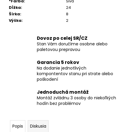
*Farba
:
Sivá
Dĺžka
:
24
Šírka
:
8
Výška
:
2
Dovoz po celej SR/CZ
Stan Vám doručíme osobne alebo
paletovou prepravou
Garancia 5 rokov
Na dodanie jednotlivých
kompontentov stanu pri strate alebo
poškodení
Jednoduchá montáž
Montáž zvládnu 3 osoby do niekoľkých
hodín bez problémov
Popis
Diskusia