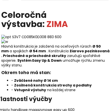
Celoročná
výstavba:
ZIMA
Hlavná konštrukcia je založená na oceľových rúrach
Ø 50
mm
a spojkách
Ø 54 mm
. Konštrukcia
žiarovo pozinkovaná
.
Priechodné a priechodné skrutky
zaručujú spoľahlivé
spojenie.
Systém Easy Up & Down
umožňuje rýchlu zmenu
výšky stanu.
Okrem toho má stan:
-
Zväčšené nohy Ø 14 cm
-
Zosilnená konštrukcia strechy a podlahy
-
Vstupné výstuhy
na každej strane
lastnosti výučby