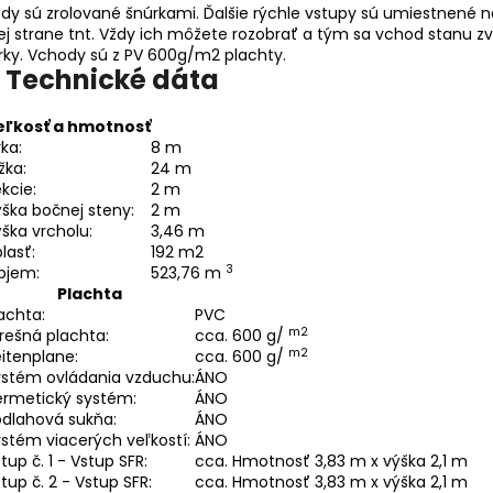
dy sú zrolované šnúrkami. Ďalšie rýchle vstupy sú umiestnené n
ej strane tnt. Vždy ich môžete rozobrať a tým sa vchod stanu zv
írky. Vchody sú z PV 600g/m2 plachty.
Technické dáta
eľkosť a hmotnosť
rka:
8 m
žka:
24 m
kcie:
2 m
ška bočnej steny:
2 m
ška vrcholu:
3,46 m
lasť:
192 m2
3
bjem:
523,76 m
Plachta
achta:
PVC
m2
rešná plachta:
cca. 600 g/
m2
itenplane:
cca. 600 g/
ystém ovládania vzduchu:
ÁNO
ermetický systém:
ÁNO
odlahová sukňa:
ÁNO
stém viacerých veľkostí:
ÁNO
tup č. 1 - Vstup SFR:
cca. Hmotnosť 3,83 m x výška 2,1 m
tup č. 2 - Vstup SFR:
cca. Hmotnosť 3,83 m x výška 2,1 m