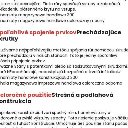
 stan stal pevnejším. Tieto rúry spevňujú vstupy a zabraňujú
škodeniu plátenného krytu na vstupe.
poľahlivé spojenie prvkov
Prechádzajúce
krutky
užívame najspoľahlivejšiu metódu spájania rúr pomocou skrutie
oré prechádzajú v našich stanoch. Toto je jediný spoľahlivý
ôsob pripojenia prvkov.
Stany s patentkami alebo so zaskrutkovanými skrutkami,
oré NEprechádzajú, neposkytujú bezpečnú a trvalú inštaláciu!
eloročné použitie
Strešná a podlahová
onštrukcia
plnkovú konštrukciu tvorí spodný rám, horné výstuhy a
dorovné a zvislé výstuhy strechy. Toto riešenie poskytuje väčšiu
snosť a tuhosť konštrukcie. Umožňuje tiež použitie stanu počas