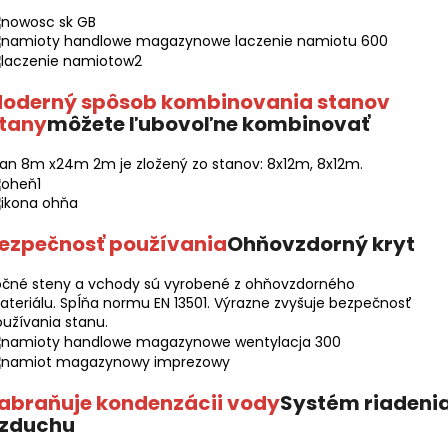
oderný spôsob kombinovania stanov
tany
môžete ľubovoľne kombinovať
an 8m x24m 2m je zložený zo stanov: 8x12m, 8x12m.
ezpečnosť používania
Ohňovzdorný kryt
očné steny a vchody sú vyrobené z ohňovzdorného
teriálu. Spĺňa normu EN 13501. Výrazne zvyšuje bezpečnosť
užívania stanu.
abraňuje kondenzácii vody
Systém riadeni
zduchu