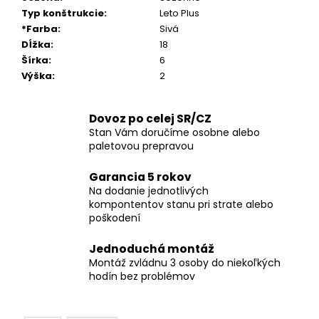
Typ konštrukcie
:
Leto Plus
*Farba
:
Sivá
Dĺžka
:
18
Šírka
:
6
Výška
:
2
Dovoz po celej SR/CZ
Stan Vám doručíme osobne alebo
paletovou prepravou
Garancia 5 rokov
Na dodanie jednotlivých
kompontentov stanu pri strate alebo
poškodení
Jednoduchá montáž
Montáž zvládnu 3 osoby do niekoľkých
hodín bez problémov