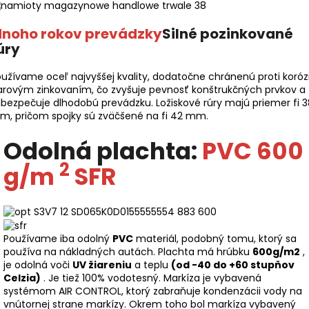
noho rokov prevádzky
Silné pozinkované
úry
užívame oceľ najvyššej kvality, dodatočne chránenú proti korózi
arovým zinkovaním, čo zvyšuje pevnosť konštrukčných prvkov a
bezpečuje dlhodobú prevádzku. Ložiskové rúry majú priemer fi 3
m, pričom spojky sú zväčšené na fi 42 mm.
Odolná plachta:
PVC 600
2
g/m
SFR
Používame iba odolný
PVC
materiál, podobný tomu, ktorý sa
používa na nákladných autách. Plachta má hrúbku
600g/m2
,
je odolná voči
UV žiareniu
a teplu
(od -40 do +60 stupňov
Celzia)
. Je tiež 100% vodotesný. Markíza je vybavená
systémom AIR CONTROL, ktorý zabraňuje kondenzácii vody na
vnútornej strane markízy. Okrem toho bol markíza vybavený