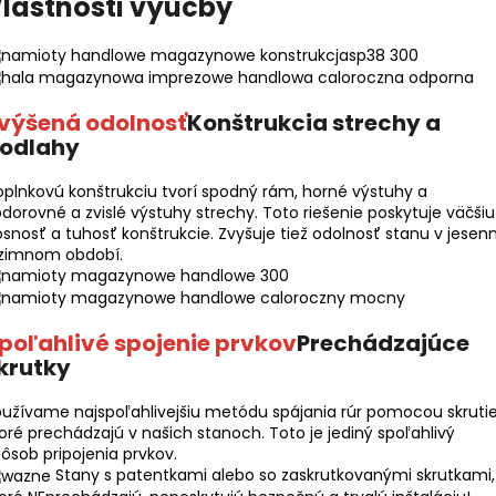
lastnosti výučby
výšená odolnosť
Konštrukcia strechy a
odlahy
plnkovú konštrukciu tvorí spodný rám, horné výstuhy a
dorovné a zvislé výstuhy strechy. Toto riešenie poskytuje väčšiu
snosť a tuhosť konštrukcie. Zvyšuje tiež odolnosť stanu v jesen
 zimnom období.
poľahlivé spojenie prvkov
Prechádzajúce
krutky
užívame najspoľahlivejšiu metódu spájania rúr pomocou skrutie
oré prechádzajú v našich stanoch. Toto je jediný spoľahlivý
ôsob pripojenia prvkov.
Stany s patentkami alebo so zaskrutkovanými skrutkami,