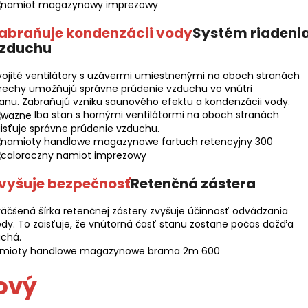
abraňuje kondenzácii vody
Systém riadeni
zduchu
ojité ventilátory s uzávermi umiestnenými na oboch stranách
rechy umožňujú správne prúdenie vzduchu vo vnútri
anu. Zabraňujú vzniku saunového efektu a kondenzácii vody.
Iba stan s hornými ventilátormi na oboch stranách
isťuje správne prúdenie vzduchu.
vyšuje bezpečnosť
Retenčná zástera
äčšená šírka retenčnej zástery zvyšuje účinnosť odvádzania
dy. To zaisťuje, že vnútorná časť stanu zostane počas dažďa
uchá.
ový