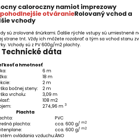
pohodlnejšie otváranie
Rolovaný vchod a
šie vchody
dy sú zrolované šnúrkami. Ďalšie rýchle vstupy sú umiestnené n
ej strane tnt. Vždy ich môžete rozobrať a tým sa vchod stanu zv
írky. Vchody sú z PV 600g/m2 plachty.
Technické dáta
eľkosť a hmotnosť
rka:
6 m
žka:
18 m
kcie:
2 m
ška bočnej steny:
2 m
ška vrcholu:
3,09 m
lasť:
108 m2
3
bjem:
274,96 m
Plachta
achta:
PVC
m2
rešná plachta:
cca. 600 g/
m2
itenplane:
cca. 600 g/
ystém ovládania vzduchu:
ÁNO