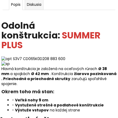
Popis
Diskusia
Odolná
konštrukcia:
SUMMER
PLUS
Hlavná konštrukcia je založená na oceľových rúrach
Ø 38
mm
a spojkách
Ø 42 mm
. Konštrukcia
žiarovo pozinkovaná
.
Priechodné a priechodné skrutky
zaručujú spoľahlivé
spojenie.
Okrem toho má stan:
-
Veľké nohy 9 cm
-
Vystužené strešné a podlahové konštrukcie
-
Výstuže vstupov
na každej strane