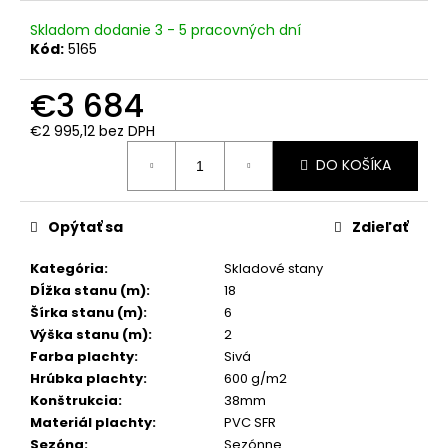
č
a
Skladom dodanie 3 - 5 pracovných dní
m
Kód:
5165
e
€3 684
€2 995,12 bez DPH
Jednotková
DO KOŠÍKA
cena:
Opýtať sa
Zdieľať
Kategória
:
Skladové stany
Dĺžka stanu (m)
:
18
Šírka stanu (m)
:
6
Výška stanu (m)
:
2
Farba plachty
:
Sivá
Hrúbka plachty
:
600 g/m2
Konštrukcia
:
38mm
Materiál plachty
:
PVC SFR
Sezóna
:
Sezónne