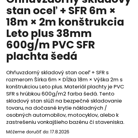
je
á
stan oceľ + SFR 6m ×
0,0
z
j
18m × 2m konštrukcia
5
s
hviezdičiek.
Leto plus 38mm
ť
?
600g/m PVC SFR
plachta šedá
HĽADAŤ
Ohňuvzdorný skladový stan oceľ + SFR s
rozmerom Šírka 6m × Dĺžka 18m × Výška 2m s
konštrukciou Leto plus. Materiál plachty je PVC
SFR s hrúbkou 600g/m2 farba šedá. Tento
O
skladový stan slúži na bezpečné skladovanie
d
tovaru, na dočasné krytie nákladných /
p
osobných automobilov, motocyklov, alebo k
o
zastrešeniu vonkajšieho bazénu či staveniska.
r
ú
Môžeme doručiť do:
17.8.2026