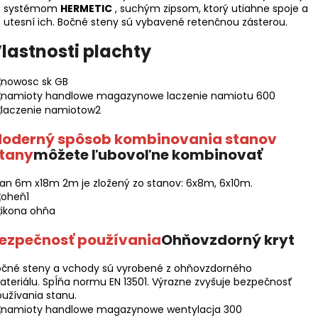
systémom
HERMETIC
, suchým zipsom, ktorý utiahne spoje a
utesní ich. Bočné steny sú vybavené retenčnou zásterou.
lastnosti plachty
oderný spôsob kombinovania stanov
tany
môžete ľubovoľne kombinovať
an 6m x18m 2m je zložený zo stanov: 6x8m, 6x10m.
ezpečnosť používania
Ohňovzdorný kryt
očné steny a vchody sú vyrobené z ohňovzdorného
teriálu. Spĺňa normu EN 13501. Výrazne zvyšuje bezpečnosť
užívania stanu.