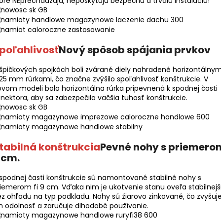
oré NEprechádzajú, neposkytujú bezpečnú a trvalú inštaláciu!
poľahlivosť
Nový spôsob spájania prvkov
špičkových spojkách boli zvárané diely nahradené horizontálnym
 25 mm rúrkami, čo značne zvýšilo spoľahlivosť konštrukcie. V
vom modeli bola horizontálna rúrka pripevnená k spodnej časti
nektora, aby sa zabezpečila väčšia tuhosť konštrukcie.
tabilná konštrukcia
Pevné nohy s priemero
 cm.
spodnej časti konštrukcie sú namontované stabilné nohy s
iemerom fi 9 cm. Vďaka nim je ukotvenie stanu oveľa stabilnejš
z ohľadu na typ podkladu. Nohy sú žiarovo zinkované, čo zvyšuj
h odolnosť a zaručuje dlhodobé používanie.