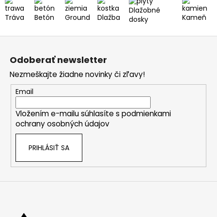
Dlažobné
Tráva
Betón
Ground
Dlažba
Kameň
dosky
Z
á
Odoberať newsletter
p
Nezmeškajte žiadne novinky či zľavy!
ä
t
Email
i
Vložením e-mailu súhlasíte s
podmienkami
e
ochrany osobných údajov
PRIHLÁSIŤ SA