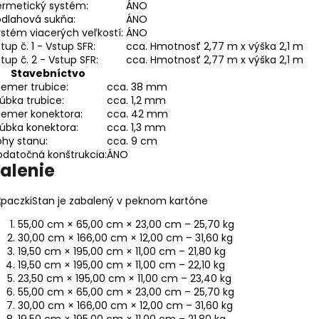
ermetický systém:
ÁNO
odlahová sukňa:
ÁNO
stém viacerých veľkostí:
ÁNO
tup č. 1 - Vstup SFR:
cca. Hmotnosť 2,77 m x výška 2,1 m
tup č. 2 - Vstup SFR:
cca. Hmotnosť 2,77 m x výška 2,1 m
Stavebníctvo
iemer trubice:
cca. 38 mm
úbka trubice:
cca. 1,2 mm
iemer konektora:
cca. 42 mm
úbka konektora:
cca. 1,3 mm
hy stanu:
cca. 9 cm
datočná konštrukcia:
ÁNO
alenie
Stan je zabalený v peknom kartóne
55,00 cm × 65,00 cm × 23,00 cm – 25,70 kg
30,00 cm × 166,00 cm × 12,00 cm – 31,60 kg
19,50 cm × 195,00 cm × 11,00 cm – 21,80 kg
19,50 cm × 195,00 cm × 11,00 cm – 22,10 kg
23,50 cm × 195,00 cm × 11,00 cm – 23,40 kg
55,00 cm × 65,00 cm × 23,00 cm – 25,70 kg
30,00 cm × 166,00 cm × 12,00 cm – 31,60 kg