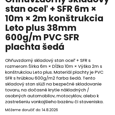
je
á
stan oceľ + SFR 6m ×
0,0
z
j
10m × 2m konštrukcia
5
s
hviezdičiek.
Leto plus 38mm
ť
?
600g/m PVC SFR
plachta šedá
HĽADAŤ
Ohňuvzdorný skladový stan oceľ + SFR s
rozmerom Šírka 6m × Dĺžka 10m × Výška 2m s
konštrukciou Leto plus. Materiál plachty je PVC
SFR s hrúbkou 600g/m2 farba šedá. Tento
O
skladový stan slúži na bezpečné skladovanie
d
tovaru, na dočasné krytie nákladných /
p
osobných automobilov, motocyklov, alebo k
o
zastrešeniu vonkajšieho bazénu či staveniska.
r
ú
Môžeme doručiť do:
14.8.2026