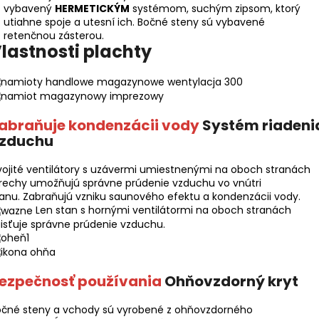
vybavený
HERMETICKÝM
systémom, suchým zipsom, ktorý
utiahne spoje a utesní ich. Bočné steny sú vybavené
retenčnou zásterou.
lastnosti plachty
abraňuje kondenzácii vody
Systém riadeni
zduchu
ojité ventilátory s uzávermi umiestnenými na oboch stranách
rechy umožňujú správne prúdenie vzduchu vo vnútri
anu. Zabraňujú vzniku saunového efektu a kondenzácii vody.
Len stan s hornými ventilátormi na oboch stranách
isťuje správne prúdenie vzduchu.
ezpečnosť používania
Ohňovzdorný kryt
očné steny a vchody sú vyrobené z ohňovzdorného