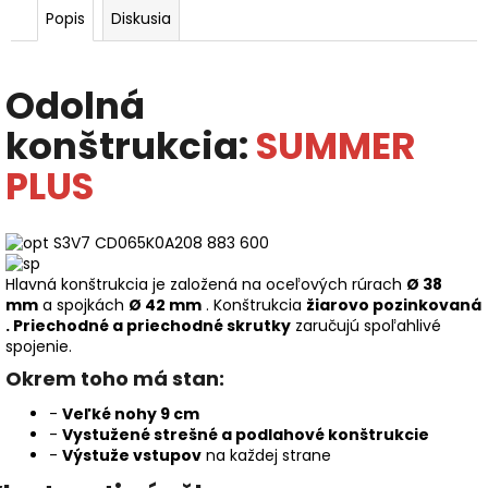
Popis
Diskusia
Odolná
konštrukcia:
SUMMER
PLUS
Hlavná konštrukcia je založená na oceľových rúrach
Ø 38
mm
a spojkách
Ø 42 mm
. Konštrukcia
žiarovo pozinkovaná
.
Priechodné a priechodné skrutky
zaručujú spoľahlivé
spojenie.
Okrem toho má stan:
-
Veľké nohy 9 cm
-
Vystužené strešné a podlahové konštrukcie
-
Výstuže vstupov
na každej strane