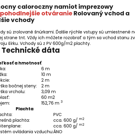
pohodlnejšie otváranie
Rolovaný vchod a
šie vchody
dy sú zrolované šnúrkami. Ďalšie rýchle vstupy sú umiestnené n
ej strane tnt. Vždy ich môžete rozobrať a tým sa vchod stanu zv
voju šírku. Vchody sú z PV 600g/m2 plachty.
Technické dáta
eľkosť a hmotnosť
rka:
6 m
žka:
10 m
kcie:
2 m
ška bočnej steny:
2 m
ška vrcholu:
3,09 m
lasť:
60 m2
3
bjem:
152,76 m
Plachta
achta:
PVC
m2
rešná plachta:
cca. 600 g/
m2
itenplane:
cca. 600 g/
ystém ovládania vzduchu:
ÁNO