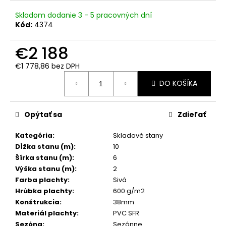
č
a
Skladom dodanie 3 - 5 pracovných dní
m
Kód:
4374
e
€2 188
€1 778,86 bez DPH
Jednotková
DO KOŠÍKA
cena:
Opýtať sa
Zdieľať
Kategória
:
Skladové stany
Dĺžka stanu (m)
:
10
Šírka stanu (m)
:
6
Výška stanu (m)
:
2
Farba plachty
:
Sivá
Hrúbka plachty
:
600 g/m2
Konštrukcia
:
38mm
Materiál plachty
:
PVC SFR
Sezóna
:
Sezónne