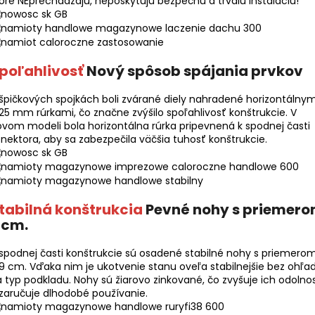
oré NEprechádzajú, neposkytujú bezpečnú a trvalú inštaláciu!
poľahlivosť
Nový spôsob spájania prvkov
špičkových spojkách boli zvárané diely nahradené horizontálnym
 25 mm rúrkami, čo značne zvýšilo spoľahlivosť konštrukcie. V
vom modeli bola horizontálna rúrka pripevnená k spodnej časti
nektora, aby sa zabezpečila väčšia tuhosť konštrukcie.
tabilná konštrukcia
Pevné nohy s priemer
 cm.
spodnej časti konštrukcie sú osadené stabilné nohy s priemero
 9 cm. Vďaka nim je ukotvenie stanu oveľa stabilnejšie bez ohľa
 typ podkladu. Nohy sú žiarovo zinkované, čo zvyšuje ich odolno
zaručuje dlhodobé používanie.