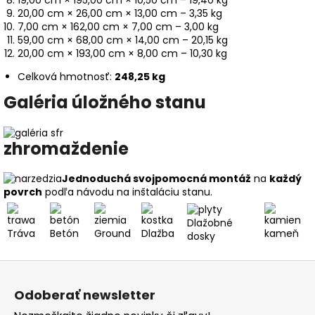
19,00 cm × 195,00 cm × 10,50 cm – 19,40 kg
20,00 cm × 26,00 cm × 13,00 cm – 3,35 kg
7,00 cm × 162,00 cm × 7,00 cm – 3,00 kg
59,00 cm × 68,00 cm × 14,00 cm – 20,15 kg
20,00 cm × 193,00 cm × 8,00 cm – 10,30 kg
Celková hmotnosť:
248,25 kg
Galéria úložného stanu
zhromaždenie
Jednoduchá svojpomocná montáž
na
každý
povrch
podľa návodu na inštaláciu stanu.
Dlažobné
Tráva
Betón
Ground
Dlažba
kameň
dosky
Z
á
Odoberať newsletter
p