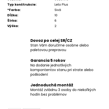
Typ konštrukcie
:
Leto Plus
*Farba
:
Sivá
Dĺžka
:
10
Šírka
:
6
Výška
:
2
Dovoz po celej SR/CZ
Stan Vám doručíme osobne alebo
paletovou prepravou
Garancia 5 rokov
Na dodanie jednotlivých
kompontentov stanu pri strate alebo
poškodení
Jednoduchá montáž
Montáž zvládnu 3 osoby do niekoľkých
hodín bez problémov