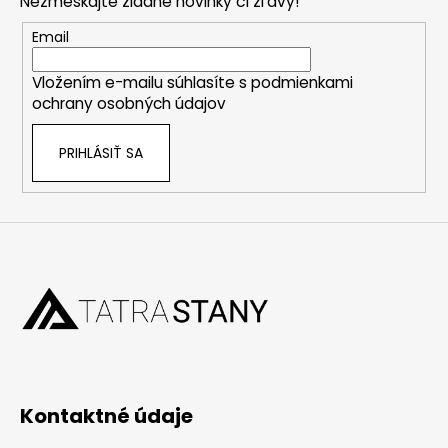
Nezmeškajte žiadne novinky či zľavy!
ä
t
Email
i
Vložením e-mailu súhlasíte s
podmienkami
e
ochrany osobných údajov
PRIHLÁSIŤ SA
Kontaktné údaje