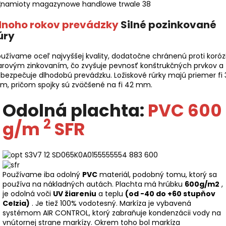
noho rokov prevádzky
Silné pozinkované
úry
užívame oceľ najvyššej kvality, dodatočne chránenú proti korózi
arovým zinkovaním, čo zvyšuje pevnosť konštrukčných prvkov a
bezpečuje dlhodobú prevádzku. Ložiskové rúrky majú priemer fi 
m, pričom spojky sú zväčšené na fi 42 mm.
Odolná plachta:
PVC 600
2
g/m
SFR
Používame iba odolný
PVC
materiál, podobný tomu, ktorý sa
používa na nákladných autách. Plachta má hrúbku
600g/m2
,
je odolná voči
UV žiareniu
a teplu
(od -40 do +60 stupňov
Celzia)
. Je tiež 100% vodotesný. Markíza je vybavená
systémom AIR CONTROL, ktorý zabraňuje kondenzácii vody na
vnútornej strane markízy. Okrem toho bol markíza