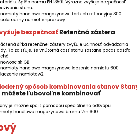
teriálu. Spĺňa normu EN 13501. Výrazne zvyšuje bezpečnosť
užívania stanu.
vyšuje bezpečnosť
Retenčná zástera
äčšená šírka retenčnej zástery zvyšuje účinnosť odvádzania
dy. To zaisťuje, že vnútorná časť stanu zostane počas dažďa
uchá.
oderný spôsob kombinovania stanov Stan
i môžete ľubovoľne kombinovať
tany je možné spojiť pomocou špeciálneho odkvapu.
ový