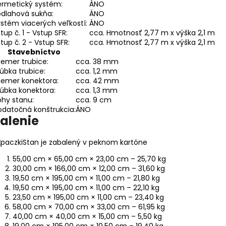
ermetický systém:
ÁNO
odlahová sukňa:
ÁNO
stém viacerých veľkostí:
ÁNO
tup č. 1 - Vstup SFR:
cca. Hmotnosť 2,77 m x výška 2,1 m
tup č. 2 - Vstup SFR:
cca. Hmotnosť 2,77 m x výška 2,1 m
Stavebníctvo
iemer trubice:
cca. 38 mm
úbka trubice:
cca. 1,2 mm
iemer konektora:
cca. 42 mm
úbka konektora:
cca. 1,3 mm
hy stanu:
cca. 9 cm
datočná konštrukcia:
ÁNO
alenie
Stan je zabalený v peknom kartóne
55,00 cm × 65,00 cm × 23,00 cm – 25,70 kg
30,00 cm × 166,00 cm × 12,00 cm – 31,60 kg
19,50 cm × 195,00 cm × 11,00 cm – 21,80 kg
19,50 cm × 195,00 cm × 11,00 cm – 22,10 kg
23,50 cm × 195,00 cm × 11,00 cm – 23,40 kg
58,00 cm × 70,00 cm × 33,00 cm – 61,95 kg
40,00 cm × 40,00 cm × 15,00 cm – 5,50 kg