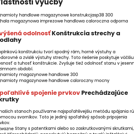
lastnosti výučby
výšená odolnosť
Konštrukcia strechy a
odlahy
plnkovú konštrukciu tvorí spodný rám, horné výstuhy a
dorovné a zvislé výstuhy strechy. Toto riešenie poskytuje väčšiu
snosť a tuhosť konštrukcie. Zvyšuje tiež odolnosť stanu v jesen
 zimnom období.
poľahlivé spojenie prvkov
Prechádzajúce
krutky
našich stanoch používame najspoľahlivejšiu metódu spájania rú
mocou svorníkov. Toto je jediný spoľahlivý spôsob pripojenia
vkov.
Stany s patentkami alebo so zaskrutkovanými skrutkami,