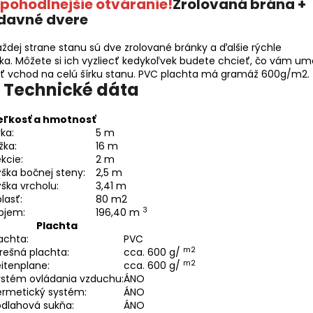
pohodlnejšie otváranie!
Zrolovaná brána +
davné dvere
aždej strane stanu sú dve zrolované bránky a ďalšie rýchle
rka. Môžete si ich vyzliecť kedykoľvek budete chcieť, čo vám um
iť vchod na celú šírku stanu. PVC plachta má gramáž 600g/m2.
Technické dáta
eľkosť a hmotnosť
rka:
5 m
žka:
16 m
kcie:
2 m
ška bočnej steny:
2,5 m
ška vrcholu:
3,41 m
lasť:
80 m2
3
bjem:
196,40 m
Plachta
achta:
PVC
m2
rešná plachta:
cca. 600 g/
m2
itenplane:
cca. 600 g/
ystém ovládania vzduchu:
ÁNO
ermetický systém:
ÁNO
odlahová sukňa:
ÁNO