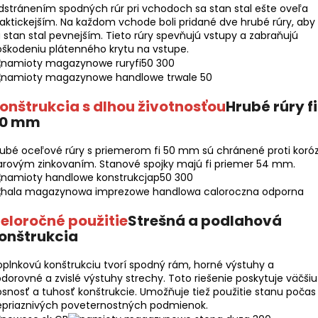
stránením spodných rúr pri vchodoch sa stan stal ešte oveľa
aktickejším. Na každom vchode boli pridané dve hrubé rúry, aby
 stan stal pevnejším. Tieto rúry spevňujú vstupy a zabraňujú
škodeniu plátenného krytu na vstupe.
onštrukcia s dlhou životnosťou
Hrubé rúry fi
0 mm
ubé oceľové rúry s priemerom fi 50 mm sú chránené proti koróz
arovým zinkovaním. Stanové spojky majú fi priemer 54 mm.
eloročné použitie
Strešná a podlahová
onštrukcia
plnkovú konštrukciu tvorí spodný rám, horné výstuhy a
dorovné a zvislé výstuhy strechy. Toto riešenie poskytuje väčšiu
snosť a tuhosť konštrukcie. Umožňuje tiež použitie stanu počas
epriaznivých poveternostných podmienok.