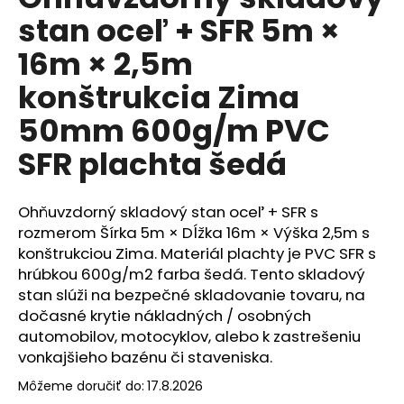
je
á
stan oceľ + SFR 5m ×
0,0
z
j
16m × 2,5m
5
s
hviezdičiek.
konštrukcia Zima
ť
?
50mm 600g/m PVC
SFR plachta šedá
HĽADAŤ
Ohňuvzdorný skladový stan oceľ + SFR s
rozmerom Šírka 5m × Dĺžka 16m × Výška 2,5m s
konštrukciou Zima. Materiál plachty je PVC SFR s
hrúbkou 600g/m2 farba šedá. Tento skladový
O
stan slúži na bezpečné skladovanie tovaru, na
d
dočasné krytie nákladných / osobných
p
automobilov, motocyklov, alebo k zastrešeniu
o
vonkajšieho bazénu či staveniska.
r
ú
Môžeme doručiť do:
17.8.2026