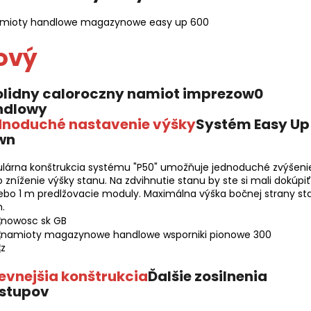
ový
dnoduché nastavenie výšky
Systém Easy Up
wn
lárna konštrukcia systému "P50" umožňuje jednoduché zvýšeni
 zníženie výšky stanu. Na zdvihnutie stanu by ste si mali dokúpiť
ebo 1 m predlžovacie moduly. Maximálna výška bočnej strany st
.
evnejšia konštrukcia
Ďalšie zosilnenia
stupov