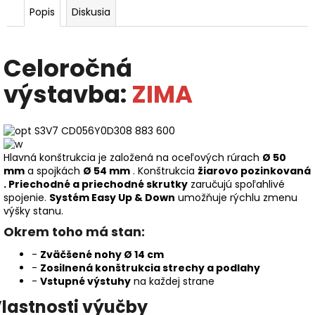
Popis
Diskusia
Celoročná
výstavba:
ZIMA
Hlavná konštrukcia je založená na oceľových rúrach
Ø 50
mm
a spojkách
Ø 54 mm
. Konštrukcia
žiarovo pozinkovaná
.
Priechodné a priechodné skrutky
zaručujú spoľahlivé
spojenie.
Systém Easy Up & Down
umožňuje rýchlu zmenu
výšky stanu.
Okrem toho má stan:
-
Zväčšené nohy Ø 14 cm
-
Zosilnená konštrukcia strechy a podlahy
-
Vstupné výstuhy
na každej strane
lastnosti výučby