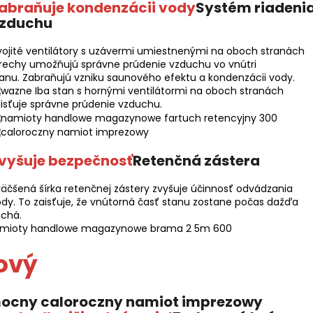
abraňuje kondenzácii vody
Systém riadeni
zduchu
ojité ventilátory s uzávermi umiestnenými na oboch stranách
rechy umožňujú správne prúdenie vzduchu vo vnútri
anu. Zabraňujú vzniku saunového efektu a kondenzácii vody.
Iba stan s hornými ventilátormi na oboch stranách
isťuje správne prúdenie vzduchu.
vyšuje bezpečnosť
Retenčná zástera
äčšená šírka retenčnej zástery zvyšuje účinnosť odvádzania
dy. To zaisťuje, že vnútorná časť stanu zostane počas dažďa
uchá.
ový