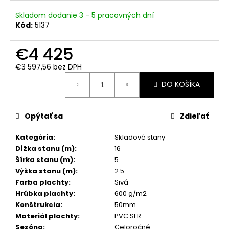
č
a
Skladom dodanie 3 - 5 pracovných dní
m
Kód:
5137
e
€4 425
€3 597,56 bez DPH
Jednotková
DO KOŠÍKA
cena:
Opýtať sa
Zdieľať
Kategória
:
Skladové stany
Dĺžka stanu (m)
:
16
Šírka stanu (m)
:
5
Výška stanu (m)
:
2.5
Farba plachty
:
Sivá
Hrúbka plachty
:
600 g/m2
Konštrukcia
:
50mm
Materiál plachty
:
PVC SFR
Sezóna
:
Celoročné