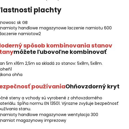
lastnosti plachty
oderný spôsob kombinovania stanov
tany
môžete ľubovoľne kombinovať
an 5m x16m 2,5m sa skladá zo stanov: 5x8m, 5x8m.
ezpečnosť používania
Ohňovzdorný kryt
očné steny a vchody sú vyrobené z ohňovzdorného
teriálu. Spĺňa normu EN 13501. Výrazne zvyšuje bezpečnosť
užívania stanu.