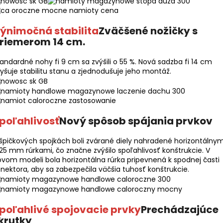
ýnimočná stabilita
Zväčšené nožičky s
riemerom 14 cm.
andardné nohy fi 9 cm sa zvýšili o 55 %. Nová sadzba fi 14 cm
yšuje stabilitu stanu a zjednodušuje jeho montáž.
poľahlivosť
Nový spôsob spájania prvkov
špičkových spojkách boli zvárané diely nahradené horizontálnym
 25 mm rúrkami, čo značne zvýšilo spoľahlivosť konštrukcie. V
vom modeli bola horizontálna rúrka pripevnená k spodnej časti
nektora, aby sa zabezpečila väčšia tuhosť konštrukcie.
poľahlivé spojovacie prvky
Prechádzajúce
krutky