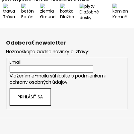
Dlažobné
Tráva
Betón
Ground
Dlažba
Kameň
dosky
Z
á
Odoberať newsletter
p
Nezmeškajte žiadne novinky či zľavy!
ä
t
Email
i
Vložením e-mailu súhlasíte s
podmienkami
e
ochrany osobných údajov
PRIHLÁSIŤ SA