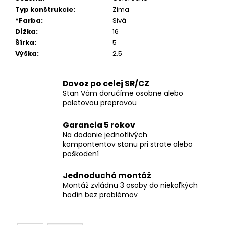
Typ konštrukcie
:
Zima
*Farba
:
Sivá
Dĺžka
:
16
Šírka
:
5
Výška
:
2.5
Dovoz po celej SR/CZ
Stan Vám doručíme osobne alebo
paletovou prepravou
Garancia 5 rokov
Na dodanie jednotlivých
kompontentov stanu pri strate alebo
poškodení
Jednoduchá montáž
Montáž zvládnu 3 osoby do niekoľkých
hodín bez problémov