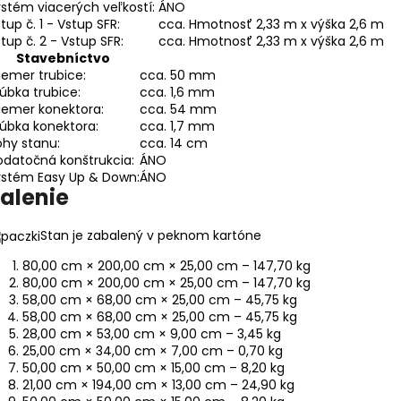
stém viacerých veľkostí:
ÁNO
tup č. 1 - Vstup SFR:
cca. Hmotnosť 2,33 m x výška 2,6 m
tup č. 2 - Vstup SFR:
cca. Hmotnosť 2,33 m x výška 2,6 m
Stavebníctvo
iemer trubice:
cca. 50 mm
úbka trubice:
cca. 1,6 mm
iemer konektora:
cca. 54 mm
úbka konektora:
cca. 1,7 mm
hy stanu:
cca. 14 cm
datočná konštrukcia:
ÁNO
ystém Easy Up & Down:
ÁNO
alenie
Stan je zabalený v peknom kartóne
80,00 cm × 200,00 cm × 25,00 cm – 147,70 kg
80,00 cm × 200,00 cm × 25,00 cm – 147,70 kg
58,00 cm × 68,00 cm × 25,00 cm – 45,75 kg
58,00 cm × 68,00 cm × 25,00 cm – 45,75 kg
28,00 cm × 53,00 cm × 9,00 cm – 3,45 kg
25,00 cm × 34,00 cm × 7,00 cm – 0,70 kg
50,00 cm × 50,00 cm × 15,00 cm – 8,20 kg
21,00 cm × 194,00 cm × 13,00 cm – 24,90 kg