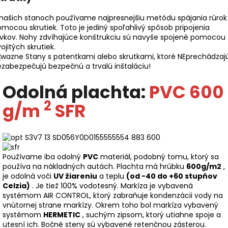
našich stanoch používame najpresnejšiu metódu spájania rúrok
mocou skrutiek. Toto je jediný spoľahlivý spôsob pripojenia
rvkov. Nohy zdvíhajúce konštrukciu sú navyše spojené pomocou
ojitých skrutiek.
Stany s patentkami alebo skrutkami, ktoré NEprechádzajú
zabezpečujú bezpečnú a trvalú inštaláciu!
Odolná plachta:
PVC 600
2
g/m
SFR
Používame iba odolný
PVC
materiál, podobný tomu, ktorý sa
používa na nákladných autách. Plachta má hrúbku
600g/m2
,
je odolná voči
UV žiareniu
a teplu
(od -40 do +60 stupňov
Celzia)
. Je tiež 100% vodotesný. Markíza je vybavená
systémom AIR CONTROL, ktorý zabraňuje kondenzácii vody na
vnútornej strane markízy. Okrem toho bol markíza vybavený
systémom
HERMETIC
, suchým zipsom, ktorý utiahne spoje a
utesní ich. Bočné steny sú vybavené retenčnou zásterou.