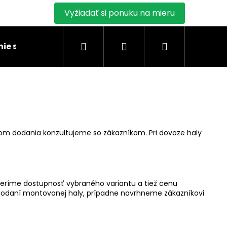
Vyžiadať si ponuku na mieru
Hľadať
Prihlásenie
Nákupný
ie stanu
Montáž skladových stanov
Blogy
košík
nom dodania konzultujeme so zákazníkom. Pri dovoze haly
 overíme dostupnosť vybraného variantu a tiež cenu
odaní montovanej haly, prípadne navrhneme zákazníkovi