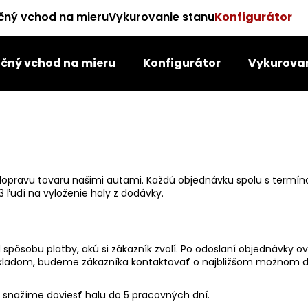
čný vchod na mieru
Vykurovanie stanu
Konfigurátor
čný vchod na mieru
Konfigurátor
Vykurovan
Čo potrebujete nájsť?
HĽADAŤ
dopravu tovaru našimi autami. Každú objednávku spolu s termí
Odporúčame
 ľudí na vyloženie haly z dodávky.
d spôsobu platby, akú si zákazník zvolí. Po odoslaní objednávky
skladom, budeme zákazníka kontaktovať o najbližšom možnom d
 snažíme doviesť halu do 5 pracovných dní.