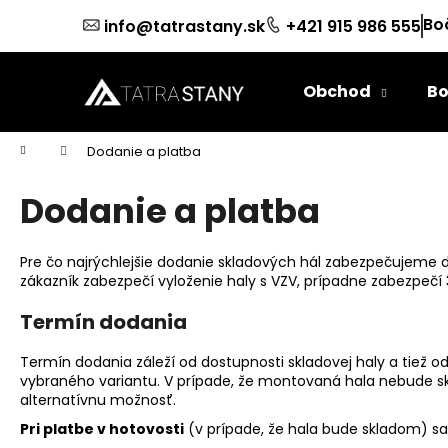
K
Prejsť
Bo
info@tatrastany.sk
+421 915 986 555
na
o
obsah
Späť
Späť
š
do
do
í
Obchod
Bo
k
obchodu
obchodu
Domov
Dodanie a platba
Dodanie a platba
Pre čo najrýchlejšie dodanie skladových hál zabezpečujeme 
zákazník zabezpečí vyloženie haly s VZV, prípadne zabezpečí 3
Termín dodania
Termín dodania záleží od dostupnosti skladovej haly a tiež o
vybraného variantu. V prípade, že montovaná hala nebude 
alternatívnu možnosť.
Pri platbe v hotovosti
(v prípade, že hala bude skladom) sa