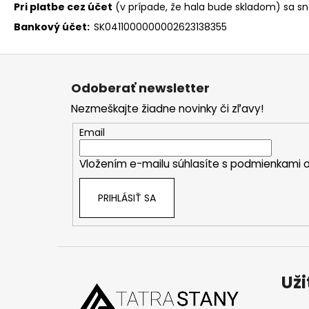
Pri platbe cez účet
(v prípade, že hala bude skladom) sa sn
Bankový účet:
SK0411000000002623138355
Z
á
Odoberať newsletter
p
Nezmeškajte žiadne novinky či zľavy!
ä
t
Email
i
Vložením e-mailu súhlasíte s
podmienkami o
e
PRIHLÁSIŤ SA
Už